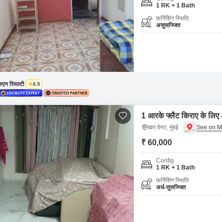
Coworking Space f
Mortgage Partnerships
1 RK + 1 Bath
False Ceiling Design
फर्निशिंग स्थिति
SuperAgent Pro
असुसज्जित
TV Unit Design
Wall Paint Design
Wall Design
Window Design
ेएन रियल्टी
4.5
Tiles Design
Kitchen Tiles Design
1 आरके फ्लैट किराए के लिए - 
खार वेस्ट, मुंबई
Kitchen False Ceiling Design
₹ 60,000
Staircase Design
Config
Door Design
1 RK + 1 Bath
Crockery Unit Design
फर्निशिंग स्थिति
अर्ध-सुसज्जित
Study Room Design