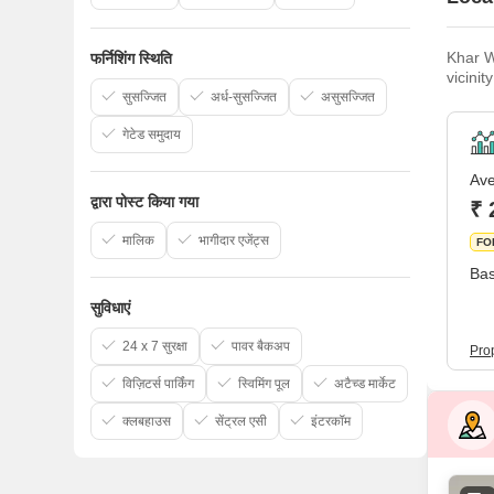
Khar W
फर्निशिंग स्थिति
vicini
centre
सुसज्जित
अर्ध-सुसज्जित
असुसज्जित
import
गेटेड समुदाय
Ave
द्वारा पोस्ट किया गया
₹ 
मालिक
भागीदार एजेंट्स
FO
Bas
सुविधाएं
24 x 7 सुरक्षा
पावर बैकअप
Pro
विज़िटर्स पार्किंग
स्विमिंग पूल
अटैच्ड मार्केट
क्लबहाउस
सेंट्रल एसी
इंटरकॉम