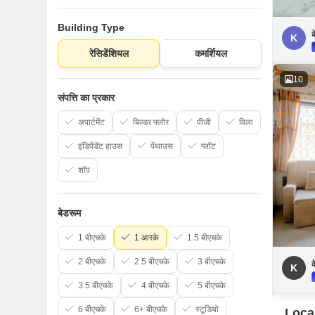
Building Type
क
K
रेसिडेंशियल
कमर्शियल
10
संपत्ति का प्रकार
अपार्टमेंट
बिल्डर फ्लोर
पीजी
विला
इंडिपेंडेंट हाउस
पेंथाउस
प्लॉट
शॉप
बेडरूम
1 बीएचके
1 आरके
1.5 बीएचके
2 बीएचके
2.5 बीएचके
3 बीएचके
क
K
3.5 बीएचके
4 बीएचके
5 बीएचके
6 बीएचके
6+ बीएचके
स्टूडियो
Loca