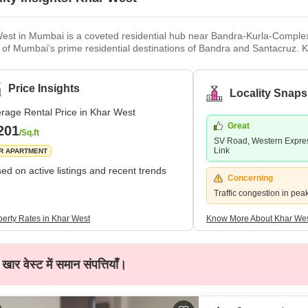
est in Mumbai is a coveted residential hub near Bandra-Kurla-Complex. 
ty of Mumbai’s prime residential destinations of Bandra and Santacruz. K
s, schools, hospitals, and other commercial hubs within easy reach of i
ant locations across Mumbai, thanks to the location’s proximity to the 
Price Insights
Locality Snaps
rage Rental Price in Khar West
Great
201
/Sq.ft
SV Road, Western Expre
Link
R APARTMENT
ed on active listings and recent trends
Concerning
Traffic congestion in pea
perty Rates in Khar West
Know More About Khar We
खार वेस्ट में समान संपत्तियाँ।