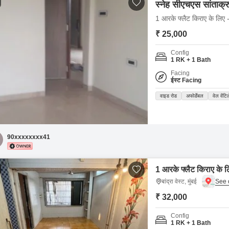
स्नेह सीएचएस सांताक्
1 आरके फ्लैट किराए के लिए - 
₹ 25,000
Config
1 RK + 1 Bath
Facing
ईस्ट Facing
वाइड रोड
अफोर्डेबल
वेल वेंटि
90xxxxxxxx41
1 आरके फ्लैट किराए के लिए 
बांद्रा वेस्ट, मुंबई
₹ 32,000
Config
1 RK + 1 Bath