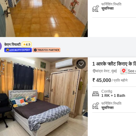
फर्निशिंग स्थिति
सुसज्जित
केएन रियल्टी
4.5
1 आरके फ्लैट किराए के लिए 
बांद्रा वेस्ट, मुंबई
₹ 45,000
/ प्रति महीने
Config
1 RK + 1 Bath
फर्निशिंग स्थिति
सुसज्जित