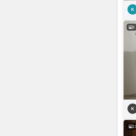
K
9
K
1