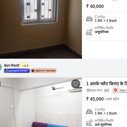
₹ 40,000
Config
1 RK + 1 Bath
फर्निशिंग स्थिति
असुसज्जित
केएन रियल्टी
4.5
1 आरके फ्लैट किराए के लिए 
बांद्रा वेस्ट, मुंबई
₹ 45,000
/ प्रति महीने
Config
1 RK + 1 Bath
फर्निशिंग स्थिति
अर्ध-सुसज्जित