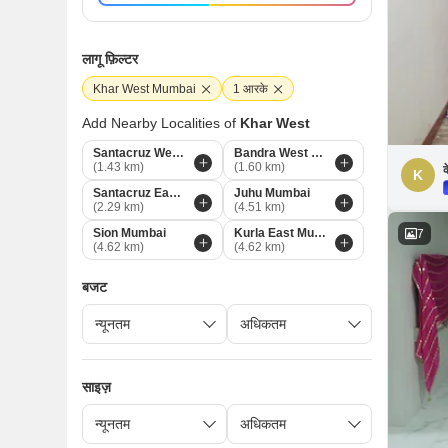
लागू फ़िल्टर
Khar West Mumbai
1 आरके
Add Nearby Localities of
Khar West
Santacruz West Mumbai
Bandra West Mumbai
(1.43 km)
(1.60 km)
क
K
Santacruz East Mumbai
Juhu Mumbai
(2.29 km)
(4.51 km)
Sion Mumbai
Kurla East Mumbai
7
(4.62 km)
(4.62 km)
बजट
साइज़