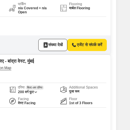
पार्किंग
Flooring
n/a Covered + n/a
मार्बल Flooring
Open
संख्या देखें
एजेंट से संपर्क करें
- बांद्रा वेस्ट, मुंबई
एरिया
Additional Spaces
बिल्ट-अप एरिया
पूजा रूम
200
वर्ग फुट
Facing
Floor
वेस्ट Facing
1st of 3 Floors