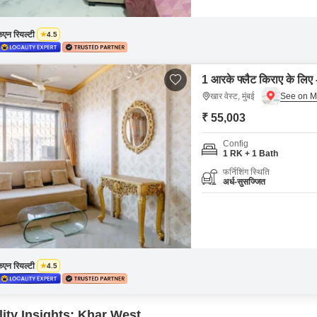
ेएन रियल्टी
4.5
1 आरके फ्लैट किराए के लिए - 
खार वेस्ट, मुंबई
₹ 55,003
Config
1 RK + 1 Bath
फर्निशिंग स्थिति
अर्ध-सुसज्जित
ेएन रियल्टी
4.5
lity Insights: Khar West