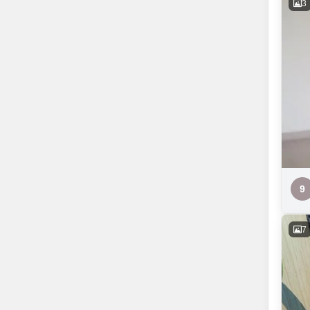
3
9
7