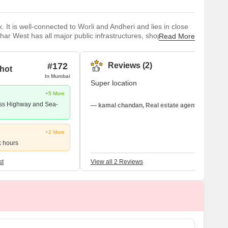
It is well-connected to Worli and Andheri and lies in close
har West has all major public infrastructures, shopping
Read More
nhabitants.It is easy to commute from Khar West to all
Khar Road Railwa
#172
Reviews (2)
hot
In Mumbai
Super location
+5 More
ss Highway and Sea-
— kamal chandan, Real estate agent
+2 More
k hours
st
View all 2 Reviews