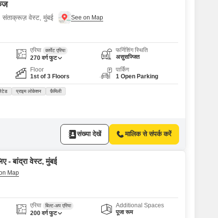
रुज
संताक्रूज़ वेस्ट, मुंबई
एरिया
फर्निशिंग स्थिति
कार्पेट एरिया
असुसज्जित
270
वर्ग फुट
Floor
पार्किंग
1st of 3 Floors
1 Open Parking
लेटेड
प्राइम लोकेशन
फ़ैमिली
संख्या देखें
मालिक से संपर्क करें
- बांद्रा वेस्ट, मुंबई
एरिया
Additional Spaces
बिल्ट-अप एरिया
पूजा रूम
200
वर्ग फुट