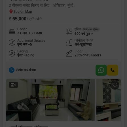
2 बीएचके फ्लैट किराए के लिए - ओशिवारा, मुंबई
₹ 65,000
/ प्रति महीने
Config
एरिया
बिल्ट-अप एरिया
2 BHK + 2 Bath
600
वर्ग फुट
Additional Spaces
फर्निशिंग स्थिति
पूजा रूम +5
अर्ध-सुसज्जित
Facing
Floor
ईस्ट Facing
23th of 45 Floors
S
संतोष आर मोरया
9