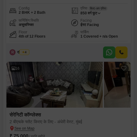
Config
एरिया
बिल्ट-अप एरिया
2 BHK + 2 Bath
850
वर्ग फुट
फर्निशिंग स्थिति
Facing
असुसज्जित
ईस्ट Facing
Floor
पार्किंग
4th of 12 Floors
1 Covered + n/a Open
R
रवि देसाई
4
16
सेरेनिटी कॉम्प्लेक्स
2 बीएचके फ्लैट किराए के लिए - अंधेरी वेस्ट, मुंबई
₹ 75,000
/ प्रति महीने