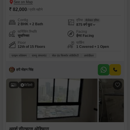
₹ 82,000
/ प्रति महीने
Config
एरिया
सेलेबल एरिया
2 BHK + 2 Bath
875
वर्ग फुट
फर्निशिंग स्थिति
Facing
सुसज्जित
ईस्ट Facing
Floor
पार्किंग
12th of 15 Floors
1 Covered + 1 Open
प्राइम लोकेशन
वास्तु कंप्लायंट
सेफ़ एंड सिक्योर लोकैलिटी
अफोर्डेबल
हरी मोहन सिंह
3
विडियो
अदर्श सीएचएस ओशिवारा