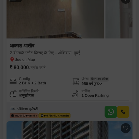
आकाश आशीष
2 बीएचके फ्लैट किराए के लिए - ओशिवारा, मुंबई
₹ 80,000
/ प्रति महीने
Config
एरिया
बिल्ट-अप एरिया
2 BHK + 2 Bath
950
वर्ग फुट
फर्निशिंग स्थिति
पार्किंग
असुसज्जित
1 Open Parking
प्लैटिनम प्रॉपर्टी