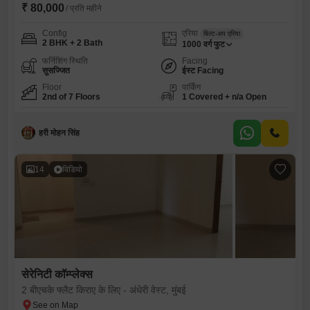
₹ 80,000
/ प्रति महीने
Config
एरिया
बिल्ट-अप एरिया
2 BHK + 2 Bath
1000
वर्ग फुट
फर्निशिंग स्थिति
Facing
सुसज्जित
ईस्ट Facing
Floor
पार्किंग
2nd of 7 Floors
1 Covered + n/a Open
हरी मोहन सिंह
14
विडियो
सेरेनिटी कॉम्प्लेक्स
2 बीएचके फ्लैट किराए के लिए - अंधेरी वेस्ट, मुंबई