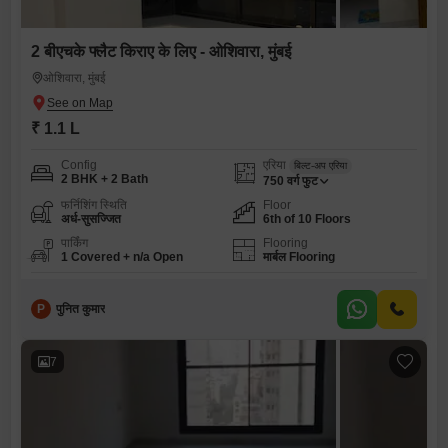
2 बीएचके फ्लैट किराए के लिए - ओशिवारा, मुंबई
ओशिवारा, मुंबई
₹ 1.1 L
Config
एरिया
बिल्ट-अप एरिया
2 BHK + 2 Bath
750
वर्ग फुट
फर्निशिंग स्थिति
Floor
अर्ध-सुसज्जित
6th of 10 Floors
पार्किंग
Flooring
1 Covered + n/a Open
मार्बल Flooring
P
पुनित कुमार
7