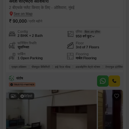
अदर्श सीएचएस ओशिवारा
2 बीएचके फ्लैट किराए के लिए - ओशिवारा, मुंबई
₹ 90,000
/ प्रति महीने
Config
एरिया
बिल्ट-अप एरिया
2 BHK + 2 Bath
950
वर्ग फुट
फर्निशिंग स्थिति
Floor
सुसज्जित
3rd of 7 Floors
पार्किंग
Flooring
1 Open Parking
मार्बल Flooring
प्राइम लोकेशन
पीसफुल विसिनिटी
हाई रेंटल यील्ड
अडजॉइनिंग मेट्रो स्टेशन
टेस्टफुल इंटीरियर्स
संतोष
5
विडियो