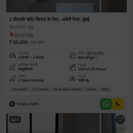
2 बीएचके फ्लैट किराए के लिए - अंधेरी वेस्ट, मुंबई
अंधेरी वेस्ट, मुंबई
₹ 85,000
/ प्रति महीने
Config
एरिया
बिल्ट-अप एरिया
2 BHK + 2 Bath
900
वर्ग फुट
फर्निशिंग स्थिति
Floor
असुसज्जित
10th of 20 Floors
पार्किंग
View
1 Open Parking
गार्डन व्यू
प्राइम लोकेशन
गेटेड सोसायटी
सेफ़ एंड सिक्योर लोकैलिटी
अफोर्डेबल
फ़ैमिली
S
Sanjay Joshi
10