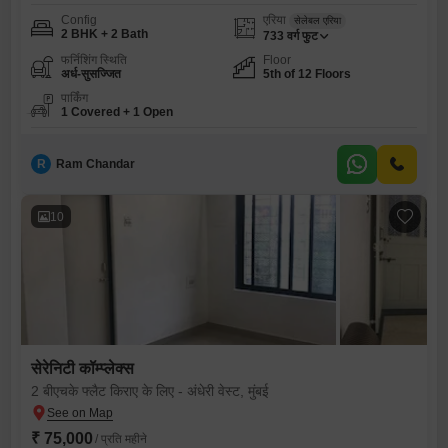
Config
एरिया
सेलेबल एरिया
2 BHK + 2 Bath
733
वर्ग फुट
फर्निशिंग स्थिति
Floor
अर्ध-सुसज्जित
5th of 12 Floors
पार्किंग
1 Covered + 1 Open
R
Ram Chandar
10
सेरेनिटी कॉम्प्लेक्स
2 बीएचके फ्लैट किराए के लिए - अंधेरी वेस्ट, मुंबई
₹ 75,000
/ प्रति महीने