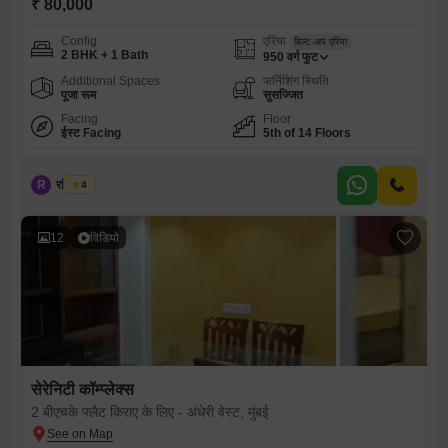
₹ 80,000
Config
एरिया
बिल्ट-अप एरिया
2 BHK + 1 Bath
950
वर्ग फुट
Additional Spaces
फर्निशिंग स्थिति
पूजा रूम
सुसज्जित
Facing
Floor
ईस्ट Facing
5th of 14 Floors
R
रवि देसाई
4
12
विडियो
सेरेनिटी कॉम्प्लेक्स
2 बीएचके फ्लैट किराए के लिए - अंधेरी वेस्ट, मुंबई