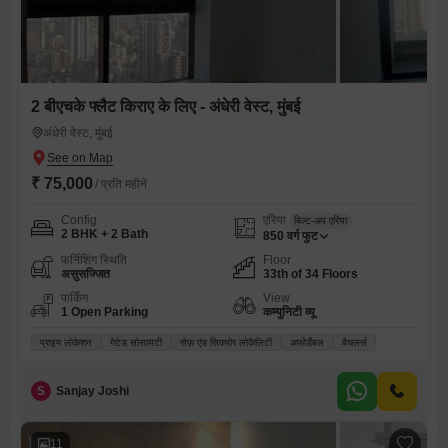
2 बीएचके फ्लैट किराए के लिए - अंधेरी वेस्ट, मुंबई
अंधेरी वेस्ट, मुंबई
₹ 75,000
/ प्रति महीने
Config
एरिया
बिल्ट-अप एरिया
2 BHK + 2 Bath
850
वर्ग फुट
फर्निशिंग स्थिति
Floor
असुसज्जित
33th of 34 Floors
पार्किंग
View
1 Open Parking
कम्युनिटी व्यू
प्राइम लोकेशन
गेटेड सोसायटी
सेफ़ एंड सिक्योर लोकैलिटी
अफोर्डेबल
बैचलर्स
S
Sanjay Joshi
11