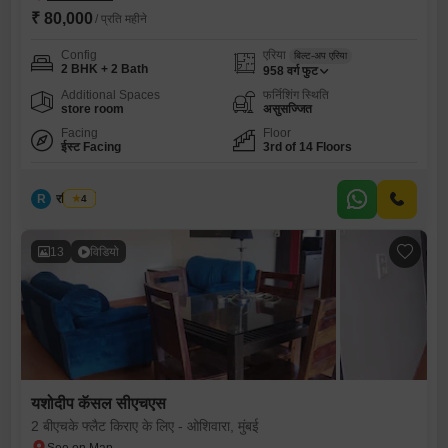
₹ 80,000
/ प्रति महीने
Config
एरिया
बिल्ट-अप एरिया
2 BHK + 2 Bath
958
वर्ग फुट
Additional Spaces
फर्निशिंग स्थिति
store room
असुसज्जित
Facing
Floor
ईस्ट Facing
3rd of 14 Floors
R
रवि देसाई
4
13
विडियो
यशोदीप कॅसल सीएचएस
2 बीएचके फ्लैट किराए के लिए - ओशिवारा, मुंबई