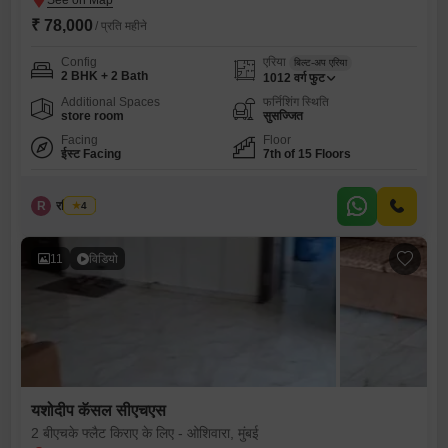
₹ 78,000
/ प्रति महीने
Config
एरिया
बिल्ट-अप एरिया
2 BHK + 2 Bath
1012
वर्ग फुट
Additional Spaces
फर्निशिंग स्थिति
store room
सुसज्जित
Facing
Floor
ईस्ट Facing
7th of 15 Floors
R
रवि देसाई
4
11
विडियो
यशोदीप कॅसल सीएचएस
2 बीएचके फ्लैट किराए के लिए - ओशिवारा, मुंबई