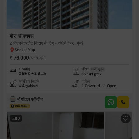
मीरा सीएचएस
2 बीएचके फ्लैट किराए के लिए - अंधेरी वेस्ट, मुंबई
₹ 76,000
/ प्रति महीने
Config
एरिया
कार्पेट एरिया
2 BHK + 2 Bath
857
वर्ग फुट
फर्निशिंग स्थिति
पार्किंग
अर्ध-सुसज्जित
1 Covered + 1 Open
माँ शीतला प्रॉपर्टीज
10