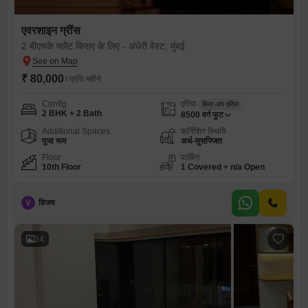
एवरशाइन ग्रींस
2 बीएचके फ्लैट किराए के लिए - अंधेरी वेस्ट, मुंबई
₹ 80,000
/ प्रति महीने
Config
एरिया
बिल्ट-अप एरिया
2 BHK + 2 Bath
8500
वर्ग फुट
Additional Spaces
फर्निशिंग स्थिति
पूजा रूम
अर्ध-सुसज्जित
Floor
पार्किंग
10th Floor
1 Covered + n/a Open
V
विजय
24