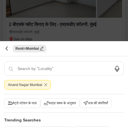
2 बीएचके फ्लैट किराए के लिए - एमएचडीए कॉलनी, मुंबई
एमएचडीए कॉलनी, मुंबई
₹ 50,000
Rent
Mumbai
Config
एरिया
कार्पेट एरिया
2 BHK + 2 Bath
650
वर्ग फुट
फर्निशिंग स्थिति
Floor
अर्ध-सुसज्जित
3rd Floor
पार्किंग
n/a Open Parking
Anand Nagar Mumbai
Himanshu Brahmbhatt
मेट्रो स्टेशन के पास
यात्रा समय के अनुसार
पास की संपत्तियाँ
7
विडियो
Trending Searches