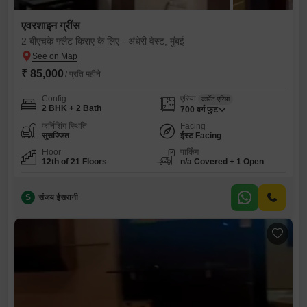
एवरशाइन ग्रींस
2 बीएचके फ्लैट किराए के लिए - अंधेरी वेस्ट, मुंबई
₹ 85,000
/ प्रति महीने
Config
एरिया
कार्पेट एरिया
2 BHK + 2 Bath
700
वर्ग फुट
फर्निशिंग स्थिति
Facing
सुसज्जित
ईस्ट Facing
Floor
पार्किंग
12th of 21 Floors
n/a Covered + 1 Open
S
संजय ईसरानी