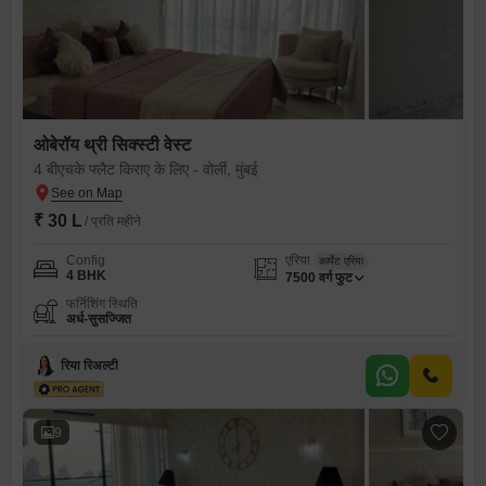
ओबेरॉय थ्री सिक्स्टी वेस्ट
4 बीएचके फ्लैट किराए के लिए - वोर्ली, मुंबई
₹ 30 L
/ प्रति महीने
Config
एरिया
कार्पेट एरिया
4 BHK
7500
वर्ग फुट
फर्निशिंग स्थिति
अर्ध-सुसज्जित
रिया रिअल्टी
9