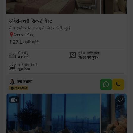
ओबेरॉय थ्री सिक्स्टी वेस्ट
4 बीएचके फ्लैट किराए के लिए - वोर्ली, मुंबई
₹ 27 L
/ प्रति महीने
Config
एरिया
कार्पेट एरिया
4 BHK
7500
वर्ग फुट
फर्निशिंग स्थिति
सुसज्जित
रिया रिअल्टी
8