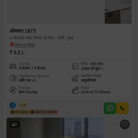
ओमकार 1973
4 बीएचके फ्लैट किराए के लिए - वोर्ली, मुंबई
₹ 5.2 L
Config
एरिया
कार्पेट एरिया
4 BHK + 4 Bath
2490
वर्ग फुट
Additional Spaces
फर्निशिंग स्थिति
सर्वेंट रूम +1
असुसज्जित
Facing
Floor
ईस्ट Facing
21th of 75 Floors
Z
Zeltro
4.5
6