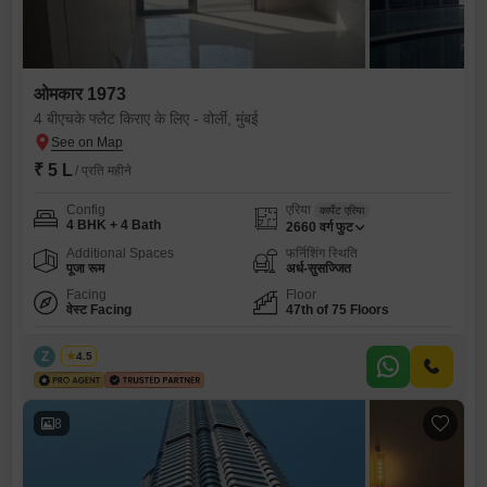
ओमकार 1973
4 बीएचके फ्लैट किराए के लिए - वोर्ली, मुंबई
₹ 5 L
/ प्रति महीने
Config
एरिया
कार्पेट एरिया
4 BHK + 4 Bath
2660
वर्ग फुट
Additional Spaces
फर्निशिंग स्थिति
पूजा रूम
अर्ध-सुसज्जित
Facing
Floor
वेस्ट Facing
47th of 75 Floors
Z
Zeltro
4.5
8