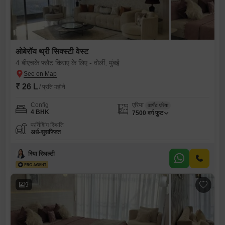
ओबेरॉय थ्री सिक्स्टी वेस्ट
4 बीएचके फ्लैट किराए के लिए - वोर्ली, मुंबई
₹ 26 L
/ प्रति महीने
Config
एरिया
कार्पेट एरिया
4 BHK
7500
वर्ग फुट
फर्निशिंग स्थिति
अर्ध-सुसज्जित
रिया रिअल्टी
9