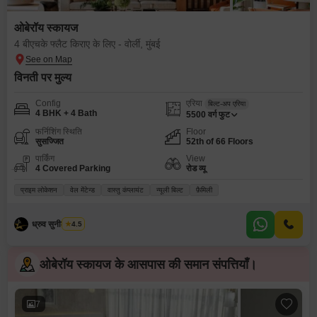
ओबेरॉय स्कायज
4 बीएचके फ्लैट किराए के लिए - वोर्ली, मुंबई
विनती पर मुल्य
Config
एरिया
बिल्ट-अप एरिया
4 BHK + 4 Bath
5500
वर्ग फुट
फर्निशिंग स्थिति
Floor
सुसज्जित
52th of 66 Floors
पार्किंग
View
4 Covered Parking
रोड व्यू
प्राइम लोकेशन
वेल मेंटेन्ड
वास्तु कंप्लायंट
न्यूली बिल्ट
फ़ैमिली
ध्रुव सुनील पारेख
4.5
ओबेरॉय स्कायज के आसपास की समान संपत्तियाँ।
7