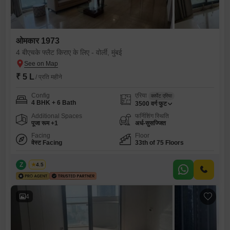
ओमकार 1973
4 बीएचके फ्लैट किराए के लिए - वोर्ली, मुंबई
₹ 5 L
/ प्रति महीने
Config
एरिया
कार्पेट एरिया
4 BHK + 6 Bath
3500
वर्ग फुट
Additional Spaces
फर्निशिंग स्थिति
पूजा रूम +1
अर्ध-सुसज्जित
Facing
Floor
वेस्ट Facing
33th of 75 Floors
Z
Zeltro
4.5
4