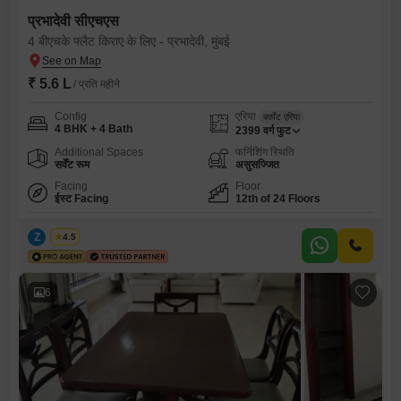
प्रभादेवी सीएचएस
4 बीएचके फ्लैट किराए के लिए - प्रभादेवी, मुंबई
₹ 5.6 L
/ प्रति महीने
Config
एरिया
कार्पेट एरिया
4 BHK + 4 Bath
2399
वर्ग फुट
Additional Spaces
फर्निशिंग स्थिति
सर्वेंट रूम
असुसज्जित
Facing
Floor
ईस्ट Facing
12th of 24 Floors
Z
Zeltro
4.5
6