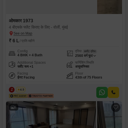
ओमकार 1973
4 बीएचके फ्लैट किराए के लिए - वोर्ली, मुंबई
₹ 6 L
/ प्रति महीने
Config
एरिया
कार्पेट एरिया
4 BHK + 4 Bath
2560
वर्ग फुट
Additional Spaces
फर्निशिंग स्थिति
सर्वेंट रूम +1
असुसज्जित
Facing
Floor
ईस्ट Facing
43th of 75 Floors
Z
Zeltro
4.5
8