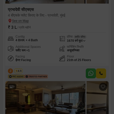
प्रभादेवी सीएचएस
4 बीएचके फ्लैट किराए के लिए - प्रभादेवी, मुंबई
₹ 3 L
/ प्रति महीने
Config
एरिया
कार्पेट एरिया
4 BHK + 4 Bath
1670
वर्ग फुट
Additional Spaces
फर्निशिंग स्थिति
सर्वेंट रूम +1
असुसज्जित
Facing
Floor
ईस्ट Facing
21th of 25 Floors
Z
Zeltro
4.5
9