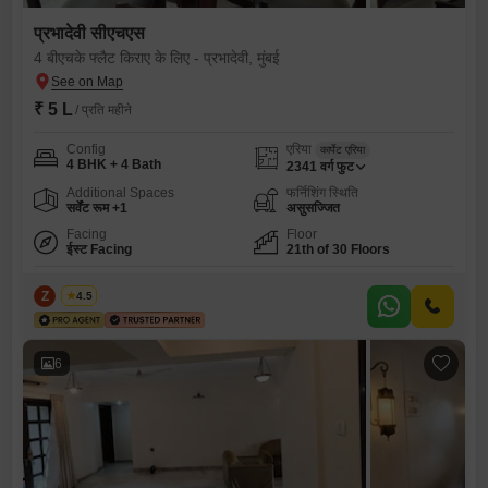
प्रभादेवी सीएचएस
4 बीएचके फ्लैट किराए के लिए - प्रभादेवी, मुंबई
₹ 5 L
/ प्रति महीने
Config
एरिया
कार्पेट एरिया
4 BHK + 4 Bath
2341
वर्ग फुट
Additional Spaces
फर्निशिंग स्थिति
सर्वेंट रूम +1
असुसज्जित
Facing
Floor
ईस्ट Facing
21th of 30 Floors
Z
Zeltro
4.5
6