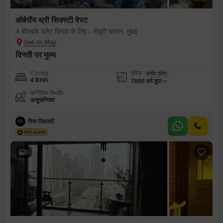
ओबेरॉय थ्री सिक्स्टी वेस्ट
4 बीएचके फ्लैट किराए के लिए - सेंचुरी बाजार, मुंबई
विनती पर मुल्य
Config
एरिया
कार्पेट एरिया
4 BHK
7000
वर्ग फुट
फर्निशिंग स्थिति
असुसज्जित
रिया रिअल्टी
8