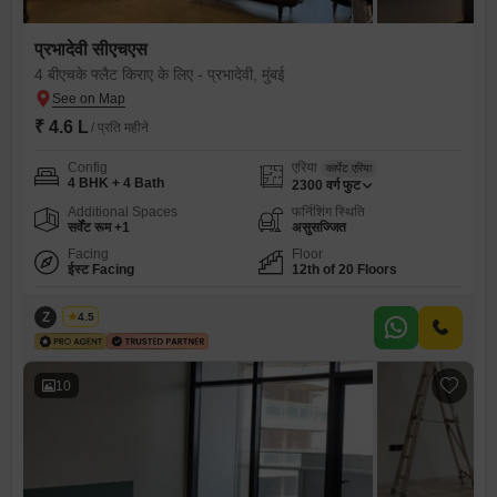
प्रभादेवी सीएचएस
4 बीएचके फ्लैट किराए के लिए - प्रभादेवी, मुंबई
₹ 4.6 L
/ प्रति महीने
Config
एरिया
कार्पेट एरिया
4 BHK + 4 Bath
2300
वर्ग फुट
Additional Spaces
फर्निशिंग स्थिति
सर्वेंट रूम +1
असुसज्जित
Facing
Floor
ईस्ट Facing
12th of 20 Floors
Z
Zeltro
4.5
10