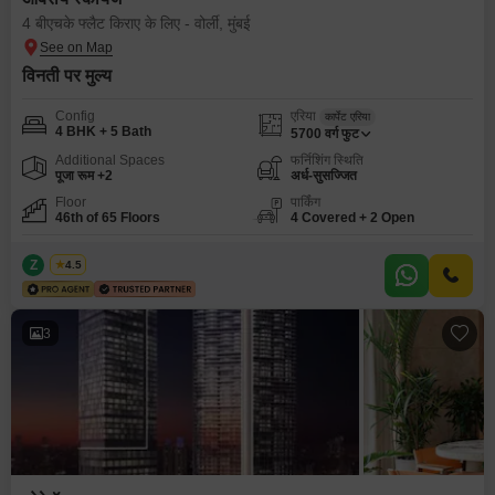
4 बीएचके फ्लैट किराए के लिए - वोर्ली, मुंबई
विनती पर मुल्य
Config
एरिया
कार्पेट एरिया
4 BHK + 5 Bath
5700
वर्ग फुट
Additional Spaces
फर्निशिंग स्थिति
पूजा रूम +2
अर्ध-सुसज्जित
Floor
पार्किंग
46th of 65 Floors
4 Covered + 2 Open
Z
Zeltro
4.5
3