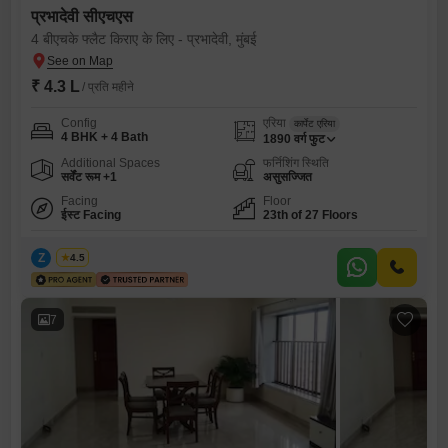
प्रभादेवी सीएचएस
4 बीएचके फ्लैट किराए के लिए - प्रभादेवी, मुंबई
₹ 4.3 L
/ प्रति महीने
Config
एरिया
कार्पेट एरिया
4 BHK + 4 Bath
1890
वर्ग फुट
Additional Spaces
फर्निशिंग स्थिति
सर्वेंट रूम +1
असुसज्जित
Facing
Floor
ईस्ट Facing
23th of 27 Floors
Z
Zeltro
4.5
7