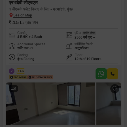
प्रभादेवी सीएचएस
4 बीएचके फ्लैट किराए के लिए - प्रभादेवी, मुंबई
₹ 4.5 L
/ प्रति महीने
Config
एरिया
कार्पेट एरिया
4 BHK + 4 Bath
2566
वर्ग फुट
Additional Spaces
फर्निशिंग स्थिति
सर्वेंट रूम +1
असुसज्जित
Facing
Floor
ईस्ट Facing
12th of 19 Floors
Z
Zeltro
4.5
6