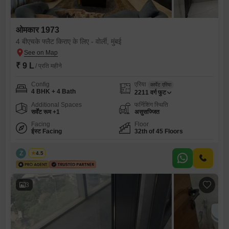
ओमकार 1973
4 बीएचके फ्लैट किराए के लिए - वोर्ली, मुंबई
₹ 9 L
/ प्रति महीने
Config
एरिया
कार्पेट एरिया
4 BHK + 4 Bath
2211
वर्ग फुट
Additional Spaces
फर्निशिंग स्थिति
सर्वेंट रूम +1
असुसज्जित
Facing
Floor
ईस्ट Facing
32th of 45 Floors
Z
Zeltro
4.5
3