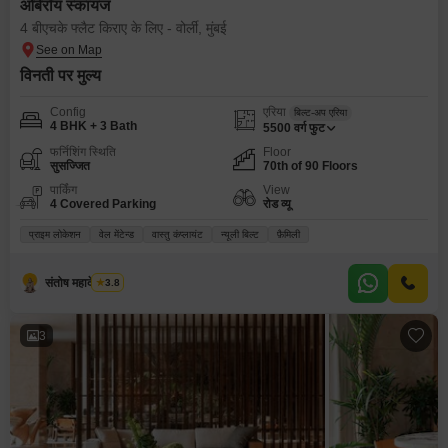
ओबेरॉय स्कायज
4 बीएचके फ्लैट किराए के लिए - वोर्ली, मुंबई
विनती पर मुल्य
Config
एरिया
बिल्ट-अप एरिया
4 BHK + 3 Bath
5500
वर्ग फुट
फर्निशिंग स्थिति
Floor
सुसज्जित
70th of 90 Floors
पार्किंग
View
4 Covered Parking
रोड व्यू
प्राइम लोकेशन
वेल मेंटेन्ड
वास्तु कंप्लायंट
न्यूली बिल्ट
फ़ैमिली
संतोष महादेव गवाडे
3.8
3