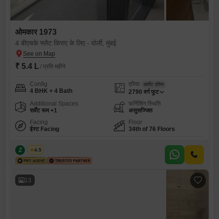
ओमकार 1973
4 बीएचके फ्लैट किराए के लिए - वोर्ली, मुंबई
₹ 5.4 L
/ प्रति महीने
Config
एरिया
कार्पेट एरिया
4 BHK + 4 Bath
2790
वर्ग फुट
Additional Spaces
फर्निशिंग स्थिति
सर्वेंट रूम +1
असुसज्जित
Facing
Floor
ईस्ट Facing
34th of 76 Floors
Z
Zeltro
4.5
13