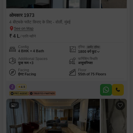
ओमकार 1973
4 बीएचके फ्लैट किराए के लिए - वोर्ली, मुंबई
₹ 4 L
/ प्रति महीने
Config
एरिया
कार्पेट एरिया
4 BHK + 4 Bath
1800
वर्ग फुट
Additional Spaces
फर्निशिंग स्थिति
पूजा रूम +3
असुसज्जित
Facing
Floor
ईस्ट Facing
55th of 75 Floors
Z
Zeltro
4.5
7