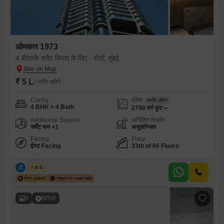
ओमकार 1973
4 बीएचके फ्लैट किराए के लिए - वोर्ली, मुंबई
₹ 5 L
/ प्रति महीने
Config
एरिया
कार्पेट एरिया
4 BHK + 4 Bath
2790
वर्ग फुट
Additional Spaces
फर्निशिंग स्थिति
सर्वेंट रूम +1
असुसज्जित
Facing
Floor
ईस्ट Facing
33th of 66 Floors
Z
Zeltro
4.5
8
विडियो