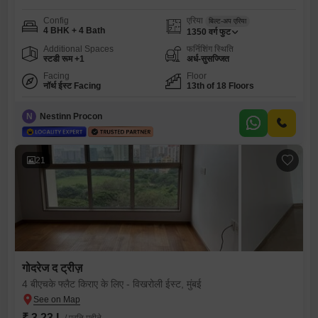
Config
एरिया
बिल्ट-अप एरिया
4 BHK + 4 Bath
1350
वर्ग फुट
Additional Spaces
फर्निशिंग स्थिति
स्टडी रूम +1
अर्ध-सुसज्जित
Facing
Floor
नॉर्थ ईस्ट Facing
13th of 18 Floors
N
Nestinn Procon
21
गोदरेज द ट्रीज़
4 बीएचके फ्लैट किराए के लिए - विखरोली ईस्ट, मुंबई
₹ 3.23 L