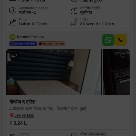
4 BHK + 4 Bath
1700
वर्ग फुट
Additional Spaces
फर्निशिंग स्थिति
स्टडी रूम +1
सुसज्जित
Floor
पार्किंग
14th of 18 Floors
2 Covered + 1 Open
N
Nestinn Procon
3
गोदरेज द ट्रीज़
4 बीएचके फ्लैट किराए के लिए - विखरोली ईस्ट, मुंबई
₹ 3.24 L
Config
एरिया
बिल्ट-अप एरिया