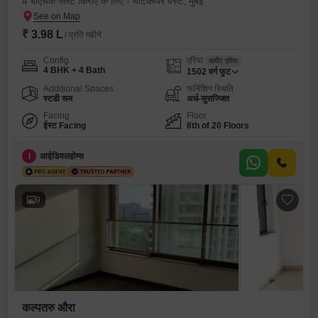
4 बीएचके फ्लैट किराए के लिए - घाटकोपर वेस्ट, मुंबई
₹ 3.98 L
/ प्रति महीने
Config
एरिया
कार्पेट एरिया
4 BHK + 4 Bath
1502
वर्ग फुट
Additional Spaces
फर्निशिंग स्थिति
स्टडी रूम
अर्ध-सुसज्जित
Facing
Floor
ईस्ट Facing
8th of 20 Floors
I
आईडियलहोम्स
9
कल्पतरु औरा