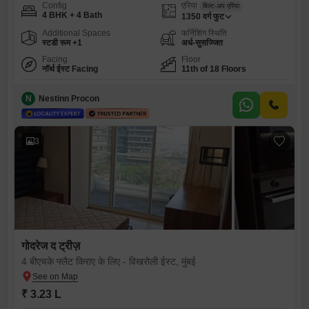
Config
एरिया
बिल्ट-अप एरिया
4 BHK + 4 Bath
1350
वर्ग फुट
Additional Spaces
फर्निशिंग स्थिति
स्टडी रूम +1
अर्ध-सुसज्जित
Facing
Floor
नॉर्थ ईस्ट Facing
11th of 18 Floors
N
Nestinn Procon
3
गोदरेज द ट्रीज़
4 बीएचके फ्लैट किराए के लिए - विखरोली ईस्ट, मुंबई
₹ 3.23 L