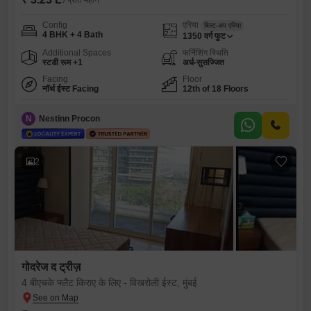
/ प्रति महीने
Config
एरिया
बिल्ट-अप एरिया
4 BHK + 4 Bath
1350
वर्ग फुट
Additional Spaces
फर्निशिंग स्थिति
स्टडी रूम +1
अर्ध-सुसज्जित
Facing
Floor
नॉर्थ ईस्ट Facing
12th of 18 Floors
N
Nestinn Procon
2
गोदरेज द ट्रीज़
4 बीएचके फ्लैट किराए के लिए - विखरोली ईस्ट, मुंबई