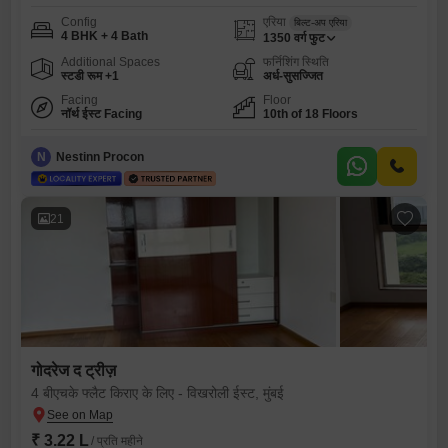
Config
एरिया
बिल्ट-अप एरिया
4 BHK + 4 Bath
1350
वर्ग फुट
Additional Spaces
फर्निशिंग स्थिति
स्टडी रूम +1
अर्ध-सुसज्जित
Facing
Floor
नॉर्थ ईस्ट Facing
10th of 18 Floors
N
Nestinn Procon
21
गोदरेज द ट्रीज़
4 बीएचके फ्लैट किराए के लिए - विखरोली ईस्ट, मुंबई
₹ 3.22 L
/ प्रति महीने