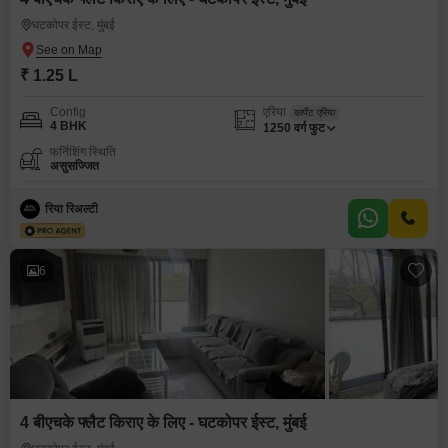
घटकोपर ईस्ट, मुंबई
₹ 1.25 L
Config
एरिया
कार्पेट एरिया
4 BHK
1250
वर्ग फुट
फर्निशिंग स्थिति
असुसज्जित
रिया रिअल्टी
6
4 बीएचके फ्लैट किराए के लिए - घटकोपर ईस्ट, मुंबई