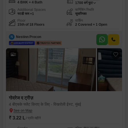
4 BHK + 4 Bath
1700
वर्ग फुट
Additional Spaces
फर्निशिंग स्थिति
स्टडी रूम +1
सुसज्जित
Floor
पार्किंग
15th of 18 Floors
2 Covered + 1 Open
N
Nestinn Procon
2
गोदरेज द ट्रीज़
4 बीएचके फ्लैट किराए के लिए - विखरोली ईस्ट, मुंबई
₹ 3.22 L
/ प्रति महीने