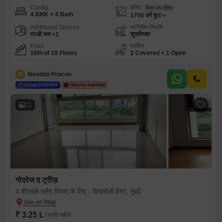
Config
एरिया
बिल्ट-अप एरिया
4 BHK + 4 Bath
1700
वर्ग फुट
Additional Spaces
फर्निशिंग स्थिति
स्टडी रूम +1
सुसज्जित
Floor
पार्किंग
16th of 18 Floors
2 Covered + 1 Open
N
Nestinn Procon
21
गोदरेज द ट्रीज़
4 बीएचके फ्लैट किराए के लिए - विखरोली ईस्ट, मुंबई
₹ 3.25 L
/ प्रति महीने