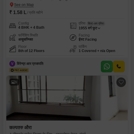
₹ 1.58 L
/ प्रति महीने
Config
एरिया
बिल्ट-अप एरिया
4 BHK + 4 Bath
1955
वर्ग फुट
फर्निशिंग स्थिति
Facing
असुसज्जित
ईस्ट Facing
Floor
पार्किंग
8th of 12 Floors
1 Covered + n/a Open
V
विरेन्द्र आर प्रजापति
9
कल्पतरु औरा