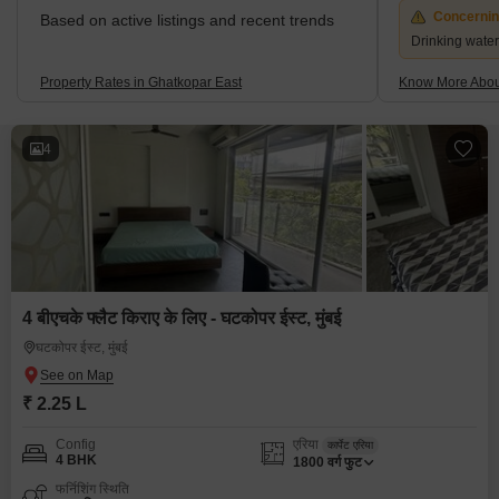
Concerni
Based on active listings and recent trends
Drinking water
Property Rates in Ghatkopar East
Know More Abou
4
4 बीएचके फ्लैट किराए के लिए - घटकोपर ईस्ट, मुंबई
घटकोपर ईस्ट, मुंबई
₹ 2.25 L
Config
एरिया
कार्पेट एरिया
4 BHK
1800
वर्ग फुट
फर्निशिंग स्थिति