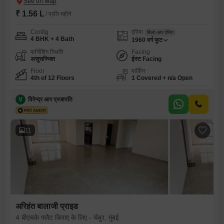
₹ 1.56 L
/ प्रति महीने
Config
एरिया
बिल्ट-अप एरिया
4 BHK + 4 Bath
1960
वर्ग फुट
फर्निशिंग स्थिति
Facing
असुसज्जित
ईस्ट Facing
Floor
पार्किंग
4th of 12 Floors
1 Covered + n/a Open
V
विरेन्द्र आर प्रजापति
11
अरिहंत बालाजी प्राइड
4 बीएचके फ्लैट किराए के लिए - चेंबुर, मुंबई