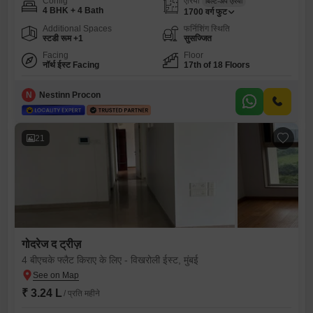
Config
एरिया
बिल्ट-अप एरिया
4 BHK + 4 Bath
1700
वर्ग फुट
Additional Spaces
फर्निशिंग स्थिति
स्टडी रूम +1
सुसज्जित
Facing
Floor
नॉर्थ ईस्ट Facing
17th of 18 Floors
N
Nestinn Procon
21
गोदरेज द ट्रीज़
4 बीएचके फ्लैट किराए के लिए - विखरोली ईस्ट, मुंबई
₹ 3.24 L
/ प्रति महीने