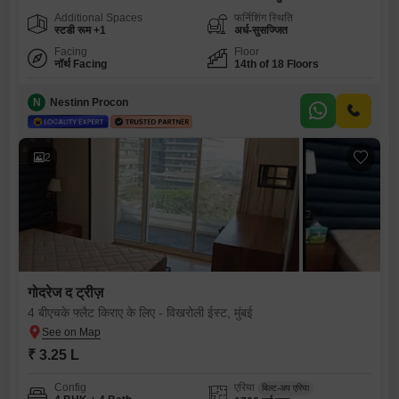
Additional Spaces
फर्निशिंग स्थिति
स्टडी रूम +1
अर्ध-सुसज्जित
Facing
Floor
नॉर्थ Facing
14th of 18 Floors
N
Nestinn Procon
2
गोदरेज द ट्रीज़
4 बीएचके फ्लैट किराए के लिए - विखरोली ईस्ट, मुंबई
₹ 3.25 L
Config
एरिया
बिल्ट-अप एरिया