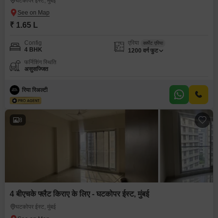
घटकोपर ईस्ट, मुंबई
₹ 1.65 L
Config
एरिया
कार्पेट एरिया
4 BHK
1200
वर्ग फुट
फर्निशिंग स्थिति
असुसज्जित
रिया रिअल्टी
8
4 बीएचके फ्लैट किराए के लिए - घटकोपर ईस्ट, मुंबई
घटकोपर ईस्ट, मुंबई