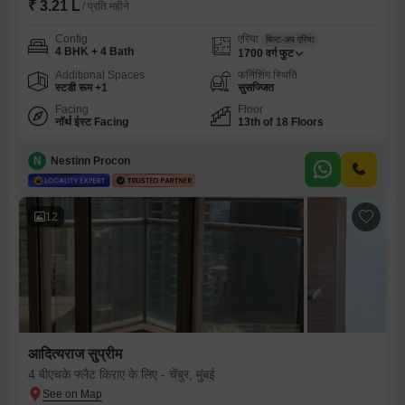
₹ 3.21 L
/ प्रति महीने
Config
एरिया
बिल्ट-अप एरिया
4 BHK + 4 Bath
1700
वर्ग फुट
Additional Spaces
फर्निशिंग स्थिति
स्टडी रूम +1
सुसज्जित
Facing
Floor
नॉर्थ ईस्ट Facing
13th of 18 Floors
N
Nestinn Procon
12
आदित्यराज सुप्रीम
4 बीएचके फ्लैट किराए के लिए - चेंबुर, मुंबई