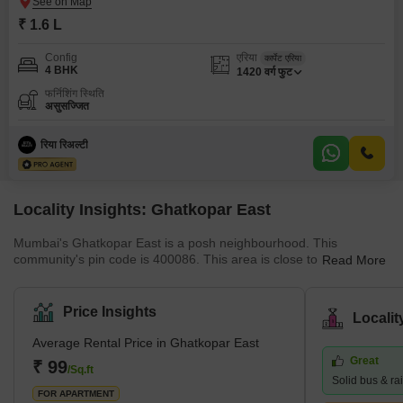
₹ 1.6 L
Config
एरिया
कार्पेट एरिया
4 BHK
1420
वर्ग फुट
फर्निशिंग स्थिति
असुसज्जित
रिया रिअल्टी
Locality Insights: Ghatkopar East
Mumbai's Ghatkopar East is a posh neighbourhood. This
community's pin code is 400086. This area is close to Chirag
Read More
Nagar, Bhatwadi, and Vidyavihar West. There are many
properties available for purchase and rental in this area. This is a
significant residential area in eastern Mumbai. What's Great
Price Insights
Locali
about Ghatkopar East, Mumbai The Ghatkopar Metro Station on
the Blue Line I serves the area (Versova-Andheri-Ghatkopar).
Average Rental Price in Ghatkopar East
Within nine km are Andheri (East) em
Great
₹ 99
/Sq.ft
Solid bus & ra
FOR APARTMENT