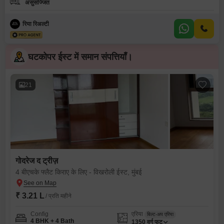
असुसज्जित
रिया रिअल्टी
घटकोपर ईस्ट में समान संपत्तियाँ।
21
गोदरेज द ट्रीज़
4 बीएचके फ्लैट किराए के लिए - विखरोली ईस्ट, मुंबई
₹ 3.21 L
/ प्रति महीने
Config
एरिया
बिल्ट-अप एरिया
4 BHK + 4 Bath
1350
वर्ग फुट