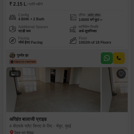
₹ 2.15 L
/ प्रति महीने
Config
एरिया
कार्पेट एरिया
4 BHK + 2 Bath
14000
वर्ग फुट
Additional Spaces
फर्निशिंग स्थिति
स्टडी रूम
अर्ध-सुसज्जित
Facing
Floor
नॉर्थ ईस्ट Facing
1002th of 18 Floors
गुरुदेव झा
11
अरिहंत बालाजी प्राइड
4 बीएचके फ्लैट किराए के लिए - चेंबुर, मुंबई