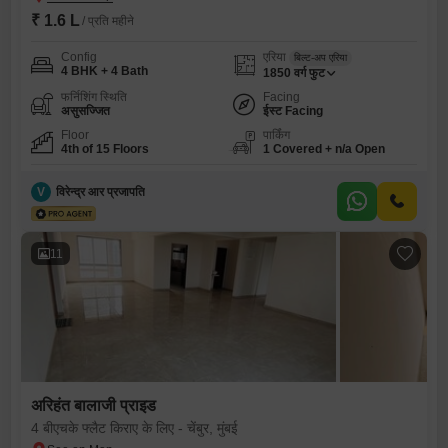
₹ 1.6 L
/ प्रति महीने
Config
एरिया
बिल्ट-अप एरिया
4 BHK + 4 Bath
1850
वर्ग फुट
फर्निशिंग स्थिति
Facing
असुसज्जित
ईस्ट Facing
Floor
पार्किंग
4th of 15 Floors
1 Covered + n/a Open
V
विरेन्द्र आर प्रजापति
11
अरिहंत बालाजी प्राइड
4 बीएचके फ्लैट किराए के लिए - चेंबुर, मुंबई