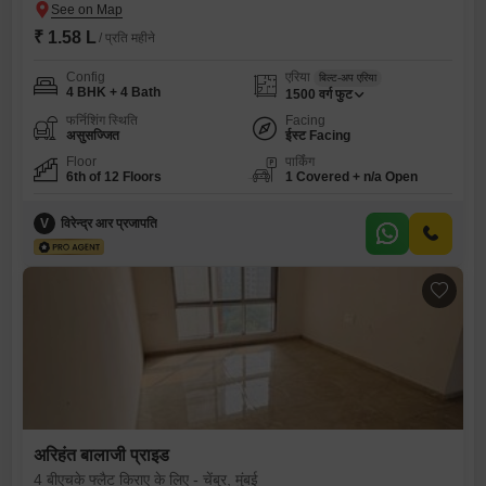
₹ 1.58 L
/ प्रति महीने
Config
एरिया
बिल्ट-अप एरिया
4 BHK + 4 Bath
1500
वर्ग फुट
फर्निशिंग स्थिति
Facing
असुसज्जित
ईस्ट Facing
Floor
पार्किंग
6th of 12 Floors
1 Covered + n/a Open
V
विरेन्द्र आर प्रजापति
अरिहंत बालाजी प्राइड
4 बीएचके फ्लैट किराए के लिए - चेंबुर, मुंबई