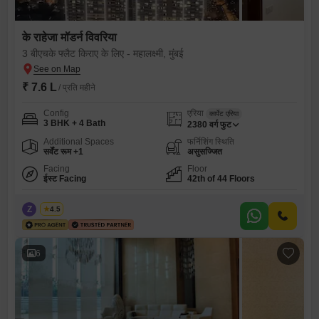
के राहेजा मॉडर्न विवरिया
3 बीएचके फ्लैट किराए के लिए - महालक्ष्मी, मुंबई
₹ 7.6 L
/ प्रति महीने
Config
एरिया
कार्पेट एरिया
3 BHK + 4 Bath
2380
वर्ग फुट
Additional Spaces
फर्निशिंग स्थिति
सर्वेंट रूम +1
असुसज्जित
Facing
Floor
ईस्ट Facing
42th of 44 Floors
Z
Zeltro
4.5
6