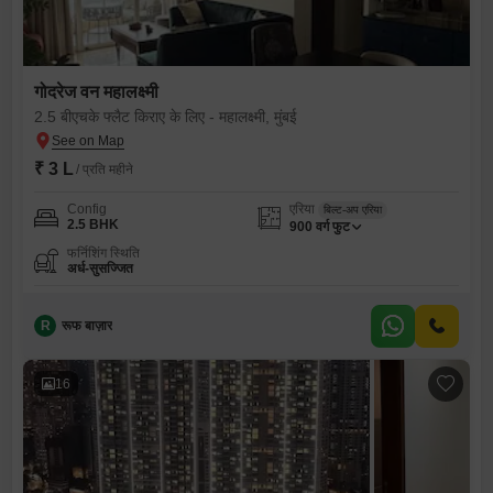
गोदरेज वन महालक्ष्मी
2.5 बीएचके फ्लैट किराए के लिए - महालक्ष्मी, मुंबई
₹ 3 L
/ प्रति महीने
Config
एरिया
बिल्ट-अप एरिया
2.5 BHK
900
वर्ग फुट
फर्निशिंग स्थिति
अर्ध-सुसज्जित
R
रूफ बाज़ार
16