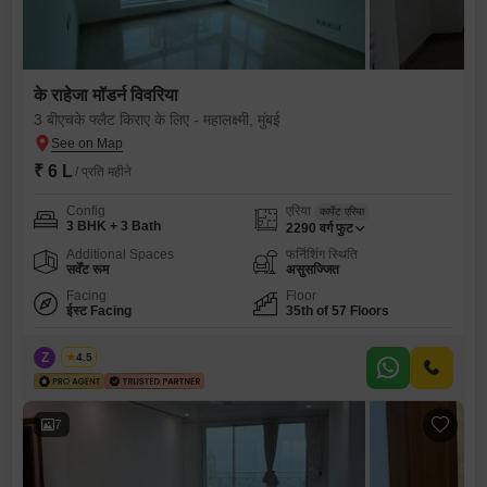
के राहेजा मॉडर्न विवरिया
3 बीएचके फ्लैट किराए के लिए - महालक्ष्मी, मुंबई
₹ 6 L
/ प्रति महीने
Config
एरिया
कार्पेट एरिया
3 BHK + 3 Bath
2290
वर्ग फुट
Additional Spaces
फर्निशिंग स्थिति
सर्वेंट रूम
असुसज्जित
Facing
Floor
ईस्ट Facing
35th of 57 Floors
Z
Zeltro
4.5
7