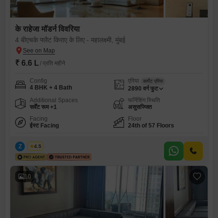
के राहेजा मॉडर्न विवरिया
4 बीएचके फ्लैट किराए के लिए - महालक्ष्मी, मुंबई
₹ 6.6 L
/ प्रति महीने
Config
एरिया
कार्पेट एरिया
4 BHK + 4 Bath
2890
वर्ग फुट
Additional Spaces
फर्निशिंग स्थिति
सर्वेंट रूम +1
असुसज्जित
Facing
Floor
ईस्ट Facing
24th of 57 Floors
Z
Zeltro
4.5
10