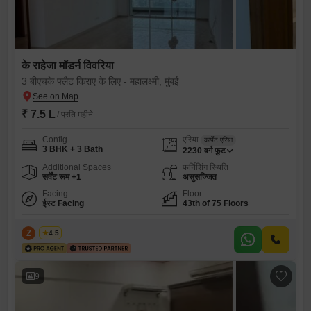
के राहेजा मॉडर्न विवरिया
3 बीएचके फ्लैट किराए के लिए - महालक्ष्मी, मुंबई
₹ 7.5 L
/ प्रति महीने
Config
एरिया
कार्पेट एरिया
3 BHK + 3 Bath
2230
वर्ग फुट
Additional Spaces
फर्निशिंग स्थिति
सर्वेंट रूम +1
असुसज्जित
Facing
Floor
ईस्ट Facing
43th of 75 Floors
Z
Zeltro
4.5
9