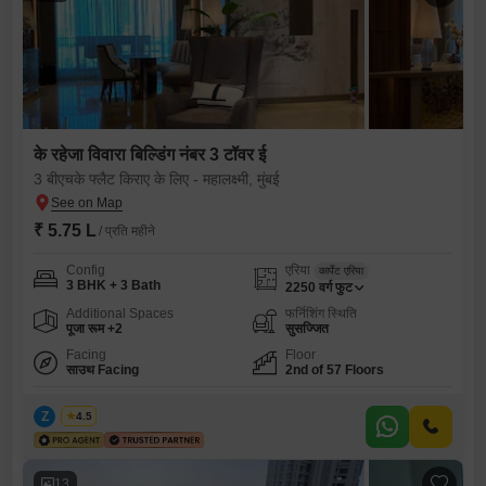
के रहेजा विवारा बिल्डिंग नंबर 3 टॉवर ई
3 बीएचके फ्लैट किराए के लिए - महालक्ष्मी, मुंबई
₹ 5.75 L
/ प्रति महीने
Config
एरिया
कार्पेट एरिया
3 BHK + 3 Bath
2250
वर्ग फुट
Additional Spaces
फर्निशिंग स्थिति
पूजा रूम +2
सुसज्जित
Facing
Floor
साउथ Facing
2nd of 57 Floors
Z
Zeltro
4.5
13