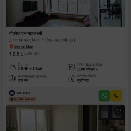
गोदरेज वन महालक्ष्मी
2 बीएचके फ्लैट किराए के लिए - महालक्ष्मी, मुंबई
₹ 2.5 L
/ प्रति महीने
Config
एरिया
बिल्ट-अप एरिया
2 BHK + 1 Bath
1100
वर्ग फुट
Additional Spaces
फर्निशिंग स्थिति
पूजा रूम
सुसज्जित
रूफ बाज़ार