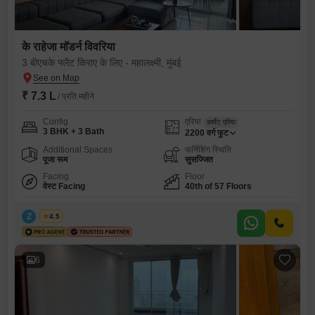
के राहेजा मॉडर्न विवरिया
3 बीएचके फ्लैट किराए के लिए - महालक्ष्मी, मुंबई
₹ 7.3 L
/ प्रति महीने
Config
एरिया
कार्पेट एरिया
3 BHK + 3 Bath
2200
वर्ग फुट
Additional Spaces
फर्निशिंग स्थिति
पूजा रूम
सुसज्जित
Facing
Floor
वेस्ट Facing
40th of 57 Floors
Z
Zeltro
4.5
6