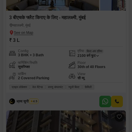
3 बीएचके फ्लैट किराए के लिए - महालक्ष्मी, मुंबई
महालक्ष्मी, मुंबई
₹ 3 L
Config
एरिया
बिल्ट-अप एरिया
3 BHK + 3 Bath
2100
वर्ग फुट
फर्निशिंग स्थिति
Floor
सुसज्जित
30th of 40 Floors
पार्किंग
View
2 Covered Parking
सी व्यू
प्राइम लोकेशन
वेल मेंटेन्ड
वास्तु कंप्लायंट
न्यूली बिल्ट
फ़ैमिली
ध्रुव सुनील पारेख
4.5