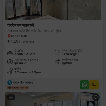
गोदरेज वन महालक्ष्मी
2 बीएचके फ्लैट किराए के लिए - महालक्ष्मी, मुंबई
₹ 2.45 L
/ प्रति महीने
Config
एरिया
बिल्ट-अप एरिया
2 BHK + 2 Bath
1200
वर्ग फुट
Additional Spaces
फर्निशिंग स्थिति
पूजा रूम +1
सुसज्जित
पार्किंग
2 Covered + 2 Open
R
रविंदर सिंघ कोच्छोर
2