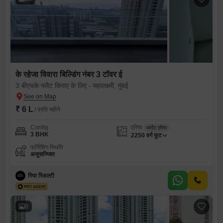
के रहेजा विवारा बिल्डिंग नंबर 3 टॉवर ई
3 बीएचके फ्लैट किराए के लिए - महालक्ष्मी, मुंबई
₹ 6 L
/ प्रति महीने
Config
एरिया
कार्पेट एरिया
3 BHK
2250
वर्ग फुट
फर्निशिंग स्थिति
असुसज्जित
रिया रिअल्टी
8