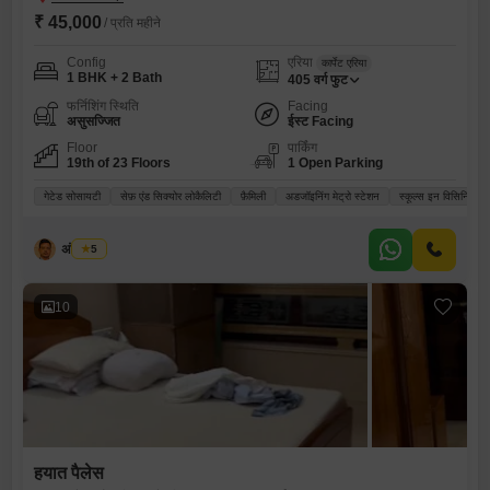
₹ 45,000
/ प्रति महीने
Config
एरिया
कार्पेट एरिया
1 BHK + 2 Bath
405
वर्ग फुट
फर्निशिंग स्थिति
Facing
असुसज्जित
ईस्ट Facing
Floor
पार्किंग
19th of 23 Floors
1 Open Parking
गेटेड सोसायटी
सेफ़ एंड सिक्योर लोकैलिटी
फ़ैमिली
अडजॉइनिंग मेट्रो स्टेशन
स्कूल्स इन विसिनिटी
अंसर शेख
5
10
हयात पैलेस