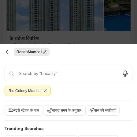
के राहेजा विवरिया
3 बीएचके फ्लैट किराए के लिए - महालक्ष्मी, मुंबई
Rent
Mumbai
₹ 6.5 L
/ प्रति महीने
Config
एरिया
बिल्ट-अप एरिया
3 BHK + 3 Bath
2100
वर्ग फुट
फर्निशिंग स्थिति
Facing
सुसज्जित
वेस्ट Facing
Rto Colony Mumbai
Floor
पार्किंग
35th of 57 Floors
2 Covered Parking
मेट्रो स्टेशन के पास
यात्रा समय के अनुसार
पास की संपत्तियाँ
H
Harshala Maskar
Trending Searches
3