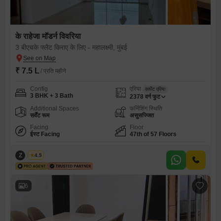
के राहेजा मॉडर्न विवरिया
3 बीएचके फ्लैट किराए के लिए - महालक्ष्मी, मुंबई
₹ 7.5 L
/ प्रति महीने
Config
एरिया
कार्पेट एरिया
3 BHK + 3 Bath
2378
वर्ग फुट
Additional Spaces
फर्निशिंग स्थिति
सर्वेंट रूम
असुसज्जित
Facing
Floor
ईस्ट Facing
47th of 57 Floors
Z
Zeltro
4.5
6