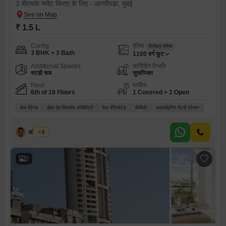
3 बीएचके फ्लैट किराए के लिए - आगरीपडा, मुंबई
₹ 1.5 L
Config
एरिया
सेलेबल एरिया
3 BHK + 3 Bath
1100
वर्ग फुट
Additional Spaces
फर्निशिंग स्थिति
स्टडी रूम
सुसज्जित
Floor
पार्किंग
6th of 18 Floors
1 Covered + 1 Open
वेल मेंटेन्ड
सेफ़ एंड सिक्योर लोकैलिटी
वेल वेंटिलेटेड
फ़ैमिली
अडजॉइनिंग मेट्रो स्टेशन
अंसर शेख
5
2