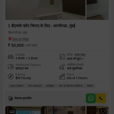
1 बीएचके फ्लैट किराए के लिए - आगरीपडा, मुंबई
आगरीपडा, मुंबई
₹ 50,000
/ प्रति महीने
Config
एरिया
कार्पेट एरिया
1 BHK + 1 Bath
469
वर्ग फुट
Additional Spaces
फर्निशिंग स्थिति
एक्स्ट्रा रूम
अर्ध-सुसज्जित
Facing
Floor
ईस्ट Facing
6th of 7 Floors
प्राइम लोकेशन
गेटेड सोसायटी
अफोर्डेबल
सेफ़ एंड सिक्योर लोकैलिटी
फ़ैमिली
मोहम्मद इब्राहिम
2