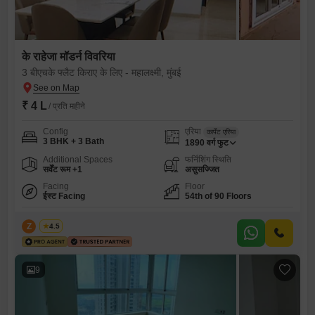
के राहेजा मॉडर्न विवरिया
3 बीएचके फ्लैट किराए के लिए - महालक्ष्मी, मुंबई
₹ 4 L
/ प्रति महीने
Config
एरिया
कार्पेट एरिया
3 BHK + 3 Bath
1890
वर्ग फुट
Additional Spaces
फर्निशिंग स्थिति
सर्वेंट रूम +1
असुसज्जित
Facing
Floor
ईस्ट Facing
54th of 90 Floors
Z
Zeltro
4.5
9