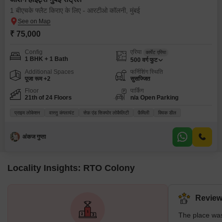
1 बीएचके फ्लैट किराए के लिए - आरटीओ कॉलनी, मुंबई
₹ 75,000
Config
एरिया
कार्पेट एरिया
1 BHK + 1 Bath
500
वर्ग फुट
Additional Spaces
फर्निशिंग स्थिति
पूजा रूम +2
सुसज्जित
Floor
पार्किंग
21th of 24 Floors
n/a Open Parking
प्राइम लोकेशन
वास्तु कंप्लायंट
सेफ़ एंड सिक्योर लोकैलिटी
फ़ैमिली
क्विक डील
अंकज गुप्ता
Locality Insights: RTO Colony
Review
The place was