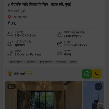
3 बीएचके फ्लैट किराए के लिए - महालक्ष्मी, मुंबई
महालक्ष्मी, मुंबई
₹ 3 L
Config
एरिया
बिल्ट-अप एरिया
3 BHK + 3 Bath
2100
वर्ग फुट
फर्निशिंग स्थिति
Floor
सुसज्जित
35th of 40 Floors
पार्किंग
View
2 Covered Parking
रोड व्यू
प्राइम लोकेशन
वेल मेंटेन्ड
वास्तु कंप्लायंट
न्यूली बिल्ट
फ़ैमिली
संतोष महादेव गवाडे
3.8
3