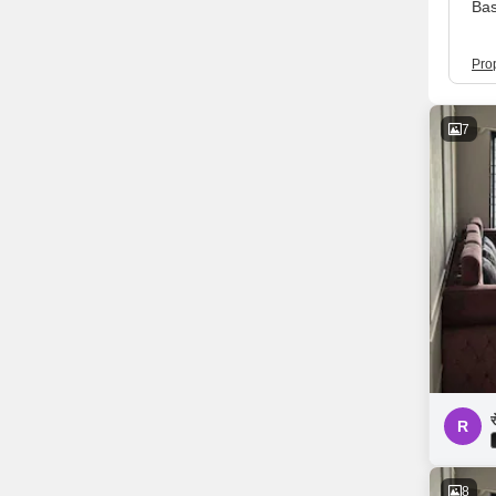
Bas
Pro
7
र
R
8