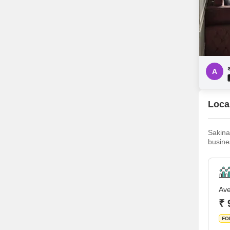
A
Local
Sakinak
busine
very we
commerc
Ave
₹ 
FO