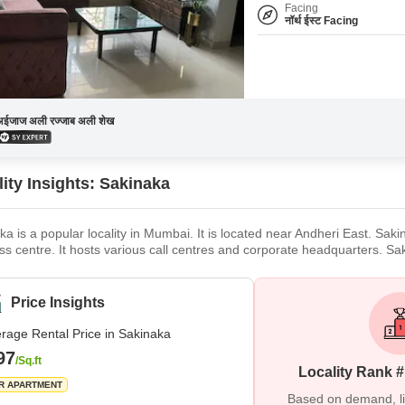
Facing
नॉर्थ ईस्ट Facing
अईजाज अली रज्जाब अली शेख
ity Insights: Sakinaka
a is a popular locality in Mumbai. It is located near Andheri East. Sakin
ss centre. It hosts various call centres and corporate headquarters. Saki
ll connected to other parts of the city with metro lines that make travel
ial diversity. It has a lot of manu
Price Insights
rage Rental Price in Sakinaka
97
/Sq.ft
Locality Rank 
R APARTMENT
Based on demand, liva