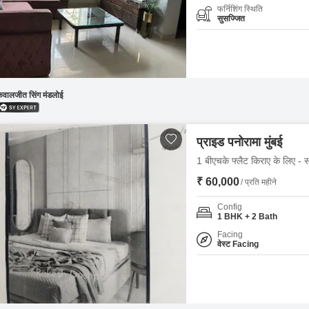
फर्निशिंग स्थिति
सुसज्जित
कवालजीत सिंग मंडलोई
प्राइड पनोरामा मुंबई
1 बीएचके फ्लैट किराए के लिए - स
₹ 60,000
/ प्रति महीने
Config
1 BHK + 2 Bath
Facing
वेस्ट Facing