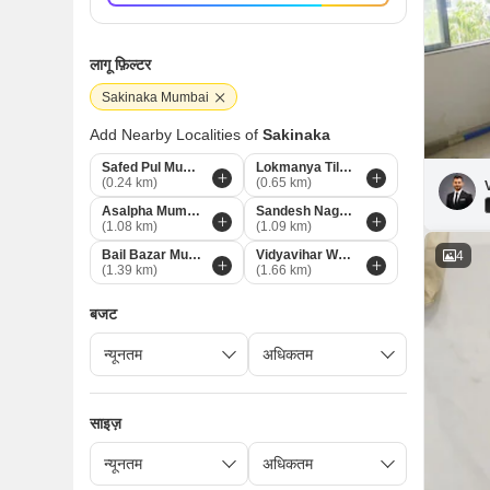
लागू फ़िल्टर
Sakinaka Mumbai
Add Nearby Localities of
Sakinaka
Safed Pul Mumbai
Lokmanya Tilak Nagar Mumbai
(0.24 km)
(0.65 km)
Asalpha Mumbai
Sandesh Nagar Mumbai
(1.08 km)
(1.09 km)
Bail Bazar Mumbai
Vidyavihar West Mumbai
4
(1.39 km)
(1.66 km)
बजट
साइज़