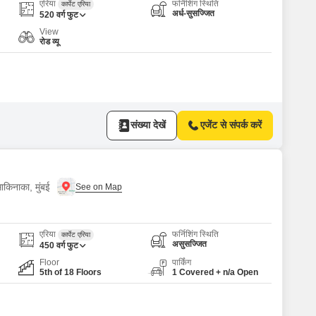
or Rent in Mumbai
एरिया
फर्निशिंग स्थिति
कार्पेट एरिया
अर्ध-सुसज्जित
520
वर्ग फुट
Commercial Properties for Rent in Mumbai
View
रोड व्यू
संख्या देखें
एजेंट से संपर्क करें
ाकिनाका, मुंबई
एरिया
फर्निशिंग स्थिति
कार्पेट एरिया
असुसज्जित
450
वर्ग फुट
Floor
पार्किंग
5th of 18 Floors
1 Covered + n/a Open