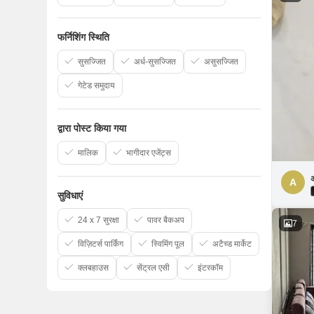
फर्निशिंग स्थिति
सुसज्जित
अर्ध-सुसज्जित
असुसज्जित
गेटेड समुदाय
द्वारा पोस्ट किया गया
मालिक
भागीदार एजेंट्स
A
सुविधाएं
24 x 7 सुरक्षा
पावर बैकअप
7
विज़िटर्स पार्किंग
स्विमिंग पूल
अटैच्ड मार्केट
क्लबहाउस
सेंट्रल एसी
इंटरकॉम