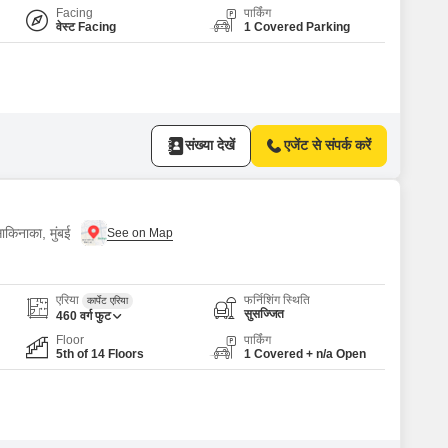
Facing
पार्किंग
वेस्ट Facing
1 Covered Parking
संख्या देखें
एजेंट से संपर्क करें
ाकिनाका, मुंबई
एरिया
फर्निशिंग स्थिति
कार्पेट एरिया
सुसज्जित
460
वर्ग फुट
Floor
पार्किंग
5th of 14 Floors
1 Covered + n/a Open