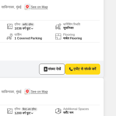
 साकिनाका, मुंबई
एरिया
फर्निशिंग स्थिति
कार्पेट एरिया
सुसज्जित
1036
वर्ग फुट
पार्किंग
Flooring
1 Covered Parking
मार्बल Flooring
संख्या देखें
एजेंट से संपर्क करें
 साकिनाका, मुंबई
एरिया
Additional Spaces
बिल्ट-अप एरिया
सर्वेंट रूम
1200
वर्ग फुट