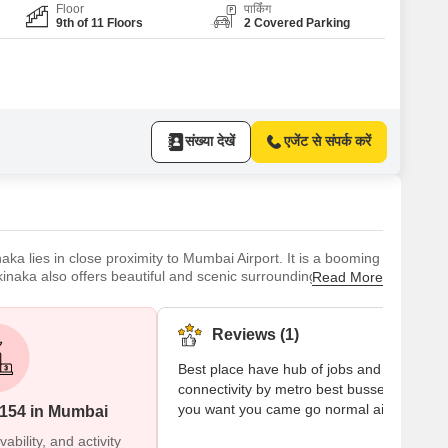
Floor
पार्किंग
9th of 11 Floors
2 Covered Parking
संख्या देखें
एजेंट से संपर्क करें
aka lies in close proximity to Mumbai Airport. It is a booming
naka also offers beautiful and scenic surroundings. It is
Read More
 hassle-free. Brief description Sakinaka is known for its
Reviews (1)
Best place have hub of jobs and cities
connectivity by metro best busses where
you want you came go normal air iq
#154 in Mumbai
bility, and activity