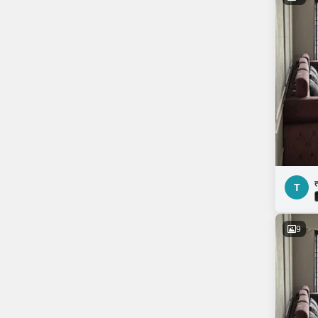
त
T
9