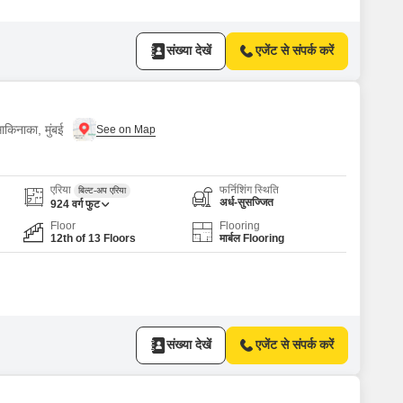
संख्या देखें
एजेंट से संपर्क करें
ाकिनाका, मुंबई
एरिया
फर्निशिंग स्थिति
बिल्ट-अप एरिया
अर्ध-सुसज्जित
924
वर्ग फुट
Floor
Flooring
12th of 13 Floors
मार्बल Flooring
संख्या देखें
एजेंट से संपर्क करें