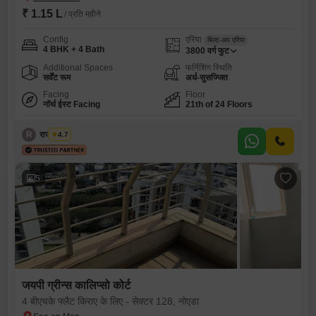
₹ 1.15 L
/ प्रति महीने
Config
एरिया
बिल्ट-अप एरिया
4 BHK + 4 Bath
3800
वर्ग फुट
Additional Spaces
फर्निशिंग स्थिति
सर्वेंट रूम
अर्ध-सुसज्जित
Facing
Floor
नॉर्थ ईस्ट Facing
21th of 24 Floors
R
राजा त्यागी
4.7
5
जयपी ग्रीन्स कालिप्सो कोर्ट
4 बीएचके फ्लैट किराए के लिए - सेक्टर 128, नोएडा