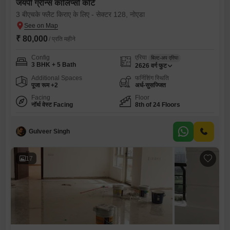
जयपी ग्रीन्स कालिप्सो कोर्ट
3 बीएचके फ्लैट किराए के लिए - सेक्टर 128, नोएडा
₹ 80,000
/ प्रति महीने
Config
एरिया
बिल्ट-अप एरिया
3 BHK + 5 Bath
2626
वर्ग फुट
Additional Spaces
फर्निशिंग स्थिति
पूजा रूम +2
अर्ध-सुसज्जित
Facing
Floor
नॉर्थ वेस्ट Facing
8th of 24 Floors
Gulveer Singh
17