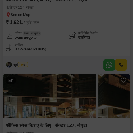
सेक्टर 127, नोएडा
₹ 1.62 L
/ प्रति महीने
एरिया
फर्निशिंग स्थिति
बिल्ट-अप एरिया
सुसज्जित
2500
वर्ग फुट
पार्किंग
3 Covered Parking
सुधीर कुमार
5
4
ऑफिस स्पेस किराए के लिए - सेक्टर 127, नोएडा