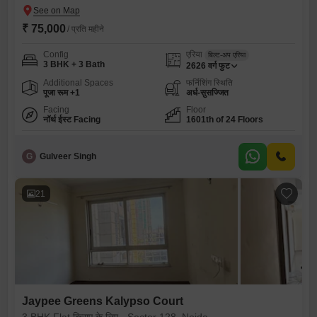
₹ 75,000
/ प्रति महीने
Config
एरिया
बिल्ट-अप एरिया
3 BHK + 3 Bath
2626
वर्ग फुट
Additional Spaces
फर्निशिंग स्थिति
पूजा रूम +1
अर्ध-सुसज्जित
Facing
Floor
नॉर्थ ईस्ट Facing
1601th of 24 Floors
G
Gulveer Singh
21
Jaypee Greens Kalypso Court