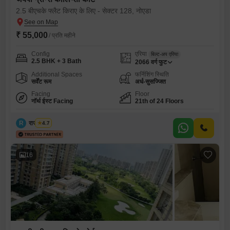
2.5 बीएचके फ्लैट किराए के लिए - सेक्टर 128, नोएडा
₹ 55,000
/ प्रति महीने
Config
एरिया
बिल्ट-अप एरिया
2.5 BHK + 3 Bath
2066
वर्ग फुट
Additional Spaces
फर्निशिंग स्थिति
सर्वेंट रूम
अर्ध-सुसज्जित
Facing
Floor
नॉर्थ ईस्ट Facing
21th of 24 Floors
R
राजा त्यागी
4.7
16