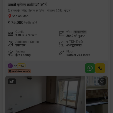
जयपी ग्रीन्स कालिप्सो कोर्ट
3 बीएचके फ्लैट किराए के लिए - सेक्टर 128, नोएडा
₹ 75,000
/ प्रति महीने
Config
एरिया
सेलेबल एरिया
3 BHK + 3 Bath
2640
वर्ग फुट
Additional Spaces
फर्निशिंग स्थिति
सर्वेंट रूम
अर्ध-सुसज्जित
Facing
Floor
ईस्ट Facing
14th of 24 Floors
R
राजा त्यागी
4.7
4