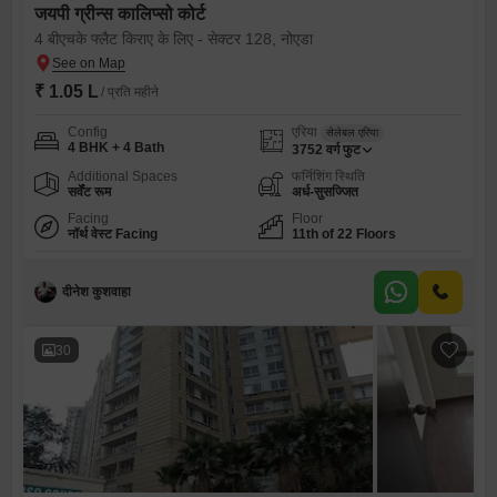
जयपी ग्रीन्स कालिप्सो कोर्ट
4 बीएचके फ्लैट किराए के लिए - सेक्टर 128, नोएडा
₹ 1.05 L
/ प्रति महीने
Config
एरिया
सेलेबल एरिया
4 BHK + 4 Bath
3752
वर्ग फुट
Additional Spaces
फर्निशिंग स्थिति
सर्वेंट रूम
अर्ध-सुसज्जित
Facing
Floor
नॉर्थ वेस्ट Facing
11th of 22 Floors
दीनेश कुशवाहा
30