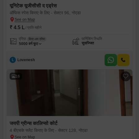
यूनिटेक यूजीसीसी द एड्रेस
ऑफिस स्पेस किराए के लिए - सेक्टर 96, नोएडा
₹ 4.5 L
/ प्रति महीने
एरिया
फर्निशिंग स्थिति
बिल्ट-अप एरिया
सुसज्जित
5000
वर्ग फुट
L
Lovenesh
16
जयपी ग्रीन्स कालिप्सो कोर्ट
4 बीएचके फ्लैट किराए के लिए - सेक्टर 128, नोएडा