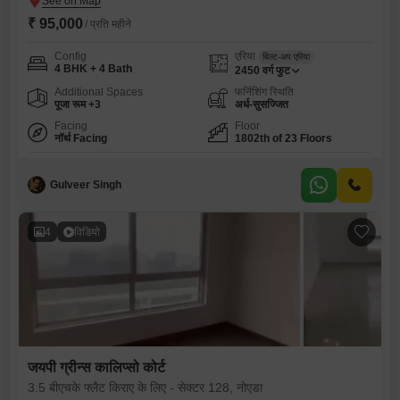
₹ 95,000
/ प्रति महीने
Config
एरिया
बिल्ट-अप एरिया
4 BHK + 4 Bath
2450
वर्ग फुट
Additional Spaces
फर्निशिंग स्थिति
पूजा रूम +3
अर्ध-सुसज्जित
Facing
Floor
नॉर्थ Facing
1802th of 23 Floors
Gulveer Singh
4
विडियो
जयपी ग्रीन्स कालिप्सो कोर्ट
3.5 बीएचके फ्लैट किराए के लिए - सेक्टर 128, नोएडा