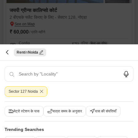
जयपी ग्रीन्स कालिप्सो कोर्ट
2 बीएचके फ्लैट किराए के लिए - सेक्टर 128, नोएडा
₹ 60,000
/ प्रति महीने
Config
एरिया
बिल्ट-अप एरिया
2 BHK + 2 Bath
1850
वर्ग फुट
Rent
Noida
फर्निशिंग स्थिति
Facing
अर्ध-सुसज्जित
नॉर्थ ईस्ट Facing
Floor
पार्किंग
8th of 20 Floors
1 Covered + 1 Open
S
Sachin Kumar Mishra
Sector 127 Noida
5
मेट्रो स्टेशन के पास
यात्रा समय के अनुसार
पास की संपत्तियाँ
Trending Searches