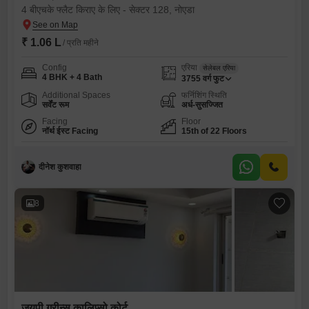
4 बीएचके फ्लैट किराए के लिए - सेक्टर 128, नोएडा
₹ 1.06 L
/ प्रति महीने
Config
एरिया
सेलेबल एरिया
4 BHK + 4 Bath
3755
वर्ग फुट
Additional Spaces
फर्निशिंग स्थिति
सर्वेंट रूम
अर्ध-सुसज्जित
Facing
Floor
नॉर्थ ईस्ट Facing
15th of 22 Floors
दीनेश कुशवाहा
8
जयपी ग्रीन्स कालिप्सो कोर्ट