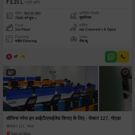
₹ 5.25 L
/ प्रति महीने
एरिया
फर्निशिंग स्थिति
बिल्ट-अप एरिया
सुसज्जित
7000
वर्ग फुट
Floor
पार्किंग
1st Floor
n/a Covered + 6 Open
Flooring
View
मार्बल Flooring
रोड व्यू
A
अमित सिंघ
5
7
ऑफिस स्पेस इन आईटी/एसईजेड किराए के लिए - सेक्टर 127, नोएडा
सेक्टर 127, नोएडा