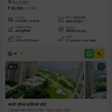
₹ 85,000
/ प्रति महीने
Config
एरिया
सेलेबल एरिया
3.5 BHK + 4 Bath
2600
वर्ग फुट
फर्निशिंग स्थिति
Facing
अर्ध-सुसज्जित
नॉर्थ ईस्ट Facing
Floor
पार्किंग
22th of 22 Floors
2 Covered + n/a Open
कृष्ण कुमार
5
15
जयपी ग्रीन्स कालिप्सो कोर्ट
3 बीएचके फ्लैट किराए के लिए - सेक्टर 128, नोएडा