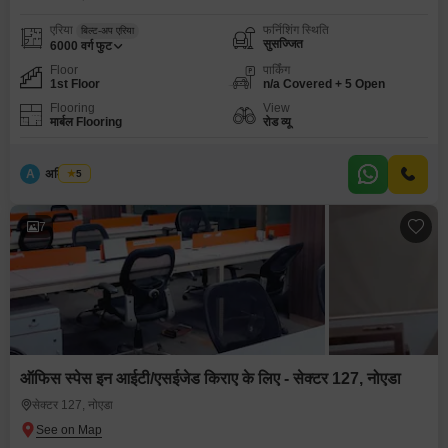
एरिया
फर्निशिंग स्थिति
बिल्ट-अप एरिया
सुसज्जित
6000
वर्ग फुट
Floor
पार्किंग
1st Floor
n/a Covered + 5 Open
Flooring
View
मार्बल Flooring
रोड व्यू
A
अमित सिंघ
5
7
ऑफिस स्पेस इन आईटी/एसईजेड किराए के लिए - सेक्टर 127, नोएडा
सेक्टर 127, नोएडा