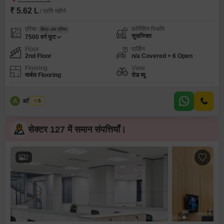
₹ 5.62 L
/ प्रति महीने
एरिया
फर्निशिंग स्थिति
बिल्ट-अप एरिया
सुसज्जित
7500
वर्ग फुट
Floor
पार्किंग
2nd Floor
n/a Covered + 6 Open
Flooring
View
मार्बल Flooring
रोड व्यू
A
अमित सिंघ
5
सेक्टर 127 में समान संपत्तियाँ।
2