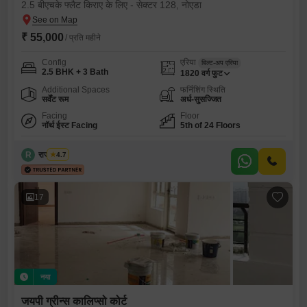
2.5 बीएचके फ्लैट किराए के लिए - सेक्टर 128, नोएडा
₹ 55,000
/ प्रति महीने
Config
एरिया
बिल्ट-अप एरिया
2.5 BHK + 3 Bath
1820
वर्ग फुट
Additional Spaces
फर्निशिंग स्थिति
सर्वेंट रूम
अर्ध-सुसज्जित
Facing
Floor
नॉर्थ ईस्ट Facing
5th of 24 Floors
R
राजा त्यागी
4.7
17
नया
जयपी ग्रीन्स कालिप्सो कोर्ट