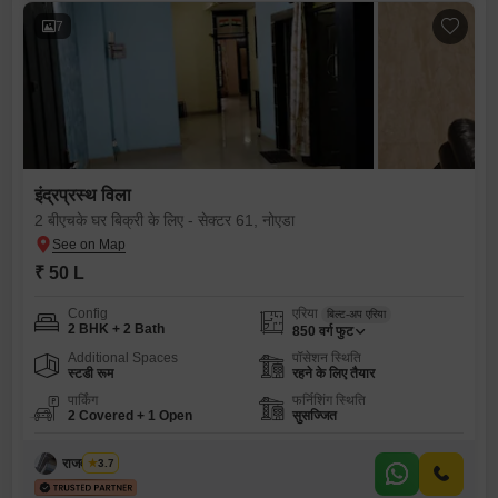
7
इंद्रप्रस्थ विला
2 बीएचके घर बिक्री के लिए - सेक्टर 61, नोएडा
₹ 50 L
Config
एरिया
बिल्ट-अप एरिया
2 BHK + 2 Bath
850
वर्ग फुट
Additional Spaces
पॉसेशन स्थिति
स्टडी रूम
रहने के लिए तैयार
पार्किंग
फर्निशिंग स्थिति
2 Covered + 1 Open
सुसज्जित
राजवीर सिंघ
3.7