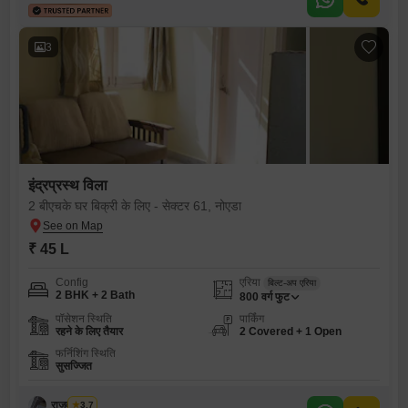
3
इंद्रप्रस्थ विला
2 बीएचके घर बिक्री के लिए - सेक्टर 61, नोएडा
₹ 45 L
Config
एरिया
बिल्ट-अप एरिया
2 BHK + 2 Bath
800
वर्ग फुट
पॉसेशन स्थिति
पार्किंग
रहने के लिए तैयार
2 Covered + 1 Open
फर्निशिंग स्थिति
सुसज्जित
राजवीर सिंघ
3.7