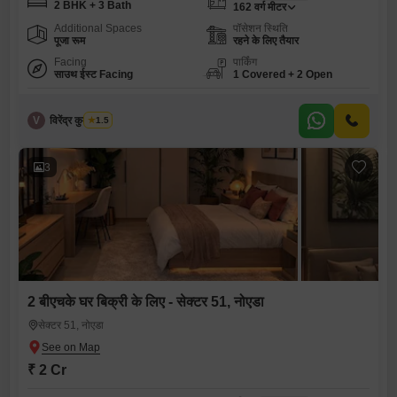
2 BHK + 3 Bath
162
वर्ग मीटर
Additional Spaces
पॉसेशन स्थिति
पूजा रूम
रहने के लिए तैयार
Facing
पार्किंग
साउथ ईस्ट Facing
1 Covered + 2 Open
V
विरेंद्र कुमार शर्मा
1.5
3
2 बीएचके घर बिक्री के लिए - सेक्टर 51, नोएडा
सेक्टर 51, नोएडा
₹ 2 Cr