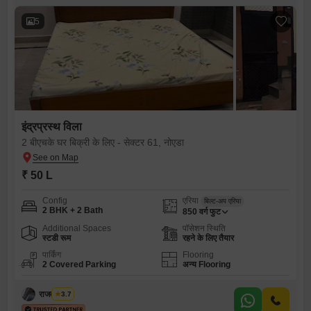
5
इंद्रप्रस्थ विला
2 बीएचके घर बिक्री के लिए - सेक्टर 61, नोएडा
₹ 50 L
Config
एरिया
बिल्ट-अप एरिया
2 BHK + 2 Bath
850
वर्ग फुट
Additional Spaces
पॉसेशन स्थिति
स्टडी रूम
रहने के लिए तैयार
पार्किंग
Flooring
2 Covered Parking
अन्य Flooring
राजवीर सिंघ
3.7