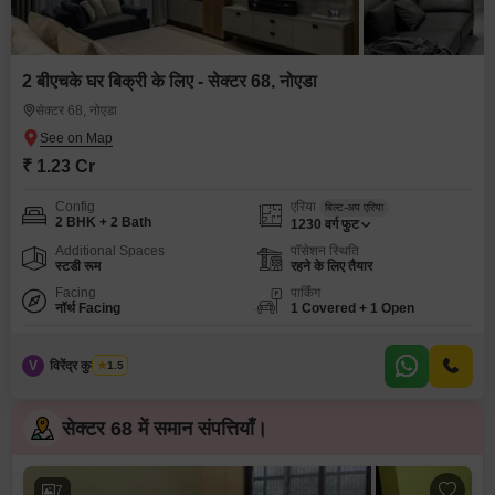
2 बीएचके घर बिक्री के लिए - सेक्टर 68, नोएडा
सेक्टर 68, नोएडा
₹ 1.23 Cr
Config
एरिया
बिल्ट-अप एरिया
2 BHK + 2 Bath
1230
वर्ग फुट
Additional Spaces
पॉसेशन स्थिति
स्टडी रूम
रहने के लिए तैयार
Facing
पार्किंग
नॉर्थ Facing
1 Covered + 1 Open
V
विरेंद्र कुमार शर्मा
1.5
सेक्टर 68 में समान संपत्तियाँ।
7