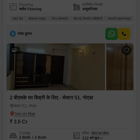
Flooring
फर्निशिंग स्थिति
मार्बल Flooring
असुसज्जित
वाइड रोड
ब्रेकथ्रू प्राइस
गेटेड सोसायटी
सेफ़ एंड सिक्योर लोकैलिटी
लक्जरी लाइफस्टाइल
N
नरेश कुमार
5
2 बीएचके घर बिक्री के लिए - सेक्टर 51, नोएडा
सेक्टर 51, नोएडा
₹ 3.5 Cr
Config
एरिया
बिल्ट-अप एरिया
2 BHK + 2 Bath
112
वर्ग फुट