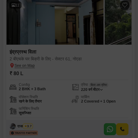
11
इंद्रप्रस्थ विला
2 बीएचके घर बिक्री के लिए - सेक्टर 61, नोएडा
₹ 80 L
Config
एरिया
बिल्ट-अप एरिया
2 BHK + 3 Bath
220
वर्ग मीटर
पॉसेशन स्थिति
पार्किंग
रहने के लिए तैयार
2 Covered + 1 Open
फर्निशिंग स्थिति
सुसज्जित
राजवीर सिंघ
3.7