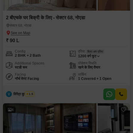
2 बीएचके घर बिक्री के लिए - सेक्टर 68, नोएडा
सेक्टर 68, नोएडा
₹ 90 L
Config
एरिया
बिल्ट-अप एरिया
2 BHK + 2 Bath
1200
वर्ग फुट
Additional Spaces
पॉसेशन स्थिति
स्टडी रूम
रहने के लिए तैयार
Facing
पार्किंग
नॉर्थ वेस्ट Facing
1 Covered + 1 Open
V
विरेंद्र कुमार शर्मा
1.5
4