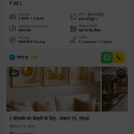
₹ 90 L
Config
एरिया
बिल्ट-अप एरिया
2 BHK + 2 Bath
850
वर्ग फुट
Additional Spaces
पॉसेशन स्थिति
प्रेयर रूम
रहने के लिए तैयार
Facing
पार्किंग
साउथ ईस्ट Facing
1 Covered + 1 Open
V
विरेंद्र कुमार शर्मा
1.5
4
2 बीएचके घर बिक्री के लिए - सेक्टर 75, नोएडा
सेक्टर 75, नोएडा