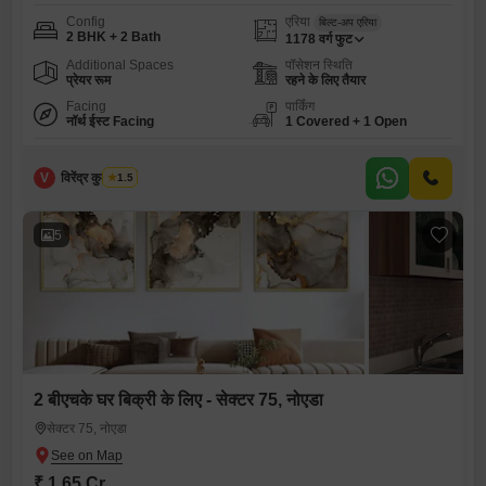
Config
एरिया
बिल्ट-अप एरिया
2 BHK + 2 Bath
1178
वर्ग फुट
Additional Spaces
पॉसेशन स्थिति
प्रेयर रूम
रहने के लिए तैयार
Facing
पार्किंग
नॉर्थ ईस्ट Facing
1 Covered + 1 Open
V
विरेंद्र कुमार शर्मा
1.5
5
2 बीएचके घर बिक्री के लिए - सेक्टर 75, नोएडा
सेक्टर 75, नोएडा
₹ 1.65 Cr