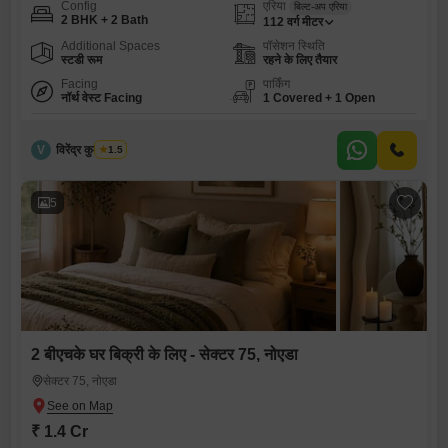
Config
एरिया
बिल्ट-अप एरिया
2 BHK + 2 Bath
112
वर्ग मीटर
Additional Spaces
पॉसेशन स्थिति
स्टडी रूम
रहने के लिए तैयार
Facing
पार्किंग
नॉर्थ वेस्ट Facing
1 Covered + 1 Open
V
विरेंद्र कुमार शर्मा
1.5
5
2 बीएचके घर बिक्री के लिए - सेक्टर 75, नोएडा
सेक्टर 75, नोएडा
₹ 1.4 Cr