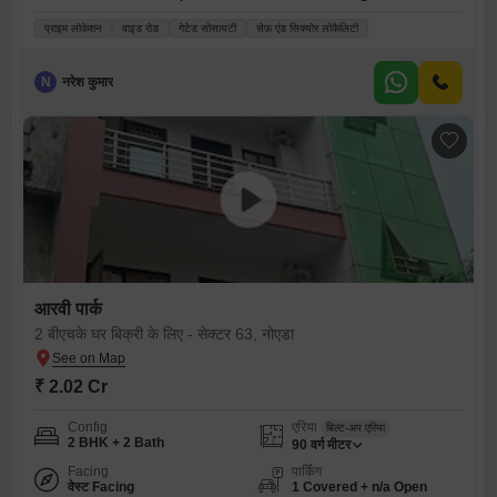
प्राइम लोकेशन
वाइड रोड
गेटेड सोसायटी
सेफ़ एंड सिक्योर लोकैलिटी
N
नरेश कुमार
आरवी पार्क
2 बीएचके घर बिक्री के लिए - सेक्टर 63, नोएडा
₹ 2.02 Cr
Config
एरिया
बिल्ट-अप एरिया
2 BHK + 2 Bath
90
वर्ग मीटर
Facing
पार्किंग
वेस्ट Facing
1 Covered + n/a Open