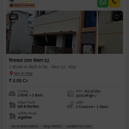
5
पिनाकल टावर सेक्टर 62
2 बीएचके घर बिक्री के लिए - सेक्टर 62, नोएडा
₹ 4.00 Cr
Config
एरिया
बिल्ट-अप एरिया
2 BHK + 2 Bath
1076
वर्ग फुट
पॉसेशन स्थिति
पार्किंग
रहने के लिए तैयार
2 Covered + 1 Open
फर्निशिंग स्थिति
असुसज्जित
सेफ़ एंड सिक्योर लोकैलिटी
पीसफुल विसिनिटी
अडजॉइनिंग मेट्रो स्टेशन