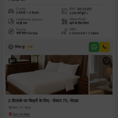
Config
एरिया
बिल्ट-अप एरिया
2 BHK + 2 Bath
1150
वर्ग फुट
Additional Spaces
पॉसेशन स्थिति
स्टडी रूम
रहने के लिए तैयार
Facing
पार्किंग
नॉर्थ वेस्ट Facing
1 Covered + 1 Open
V
विरेंद्र कुमार शर्मा
1.5
4
2 बीएचके घर बिक्री के लिए - सेक्टर 75, नोएडा
सेक्टर 75, नोएडा