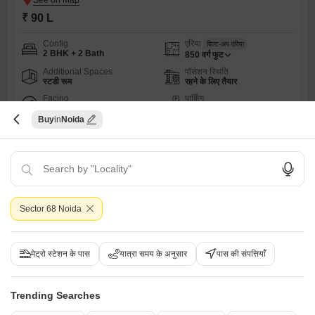
₹ 90 L
Config
एरिया
बिल्ट-अप एरिया
2 BHK + 2 Bath
850
वर्ग फुट
Additional Spaces
पॉसेशन स्थिति
स्टडी रूम
रहने के लिए तैयार
Facing
पार्किंग
साउथ ईस्ट Facing
1 Covered + 1 Open
Buy
Noida
V
विरेंद्र कुमार शर्मा
1.5
5
Sector 68 Noida
मेट्रो स्टेशन के पास
यात्रा समय के अनुसार
पास की संपत्तियाँ
2 बीएचके घर बिक्री के लिए - सेक्टर 75, नोएडा
Trending Searches
सेक्टर 75, नोएडा