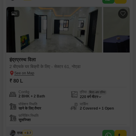
3
इंद्रप्रस्थ विला
2 बीएचके घर बिक्री के लिए - सेक्टर 61, नोएडा
₹ 80 L
Config
एरिया
बिल्ट-अप एरिया
2 BHK + 2 Bath
220
वर्ग मीटर
पॉसेशन स्थिति
पार्किंग
रहने के लिए तैयार
2 Covered + 1 Open
फर्निशिंग स्थिति
सुसज्जित
राजवीर सिंघ
3.7