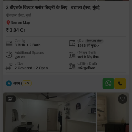
3 बीएचके बिल्डर फ्लोर बिक्री के लिए - वडाला ईस्ट, मुंबई
वडाला ईस्ट, मुंबई
₹ 3.04 Cr
Config
एरिया
बिल्ट-अप एरिया
3 BHK + 2 Bath
1936
वर्ग फुट
Additional Spaces
पॉसेशन स्थिति
पूजा रूम
रहने के लिए तैयार
पार्किंग
फर्निशिंग स्थिति
2 Covered + 2 Open
अर्ध-सुसज्जित
A
अक्षय ह पाटील
5
8