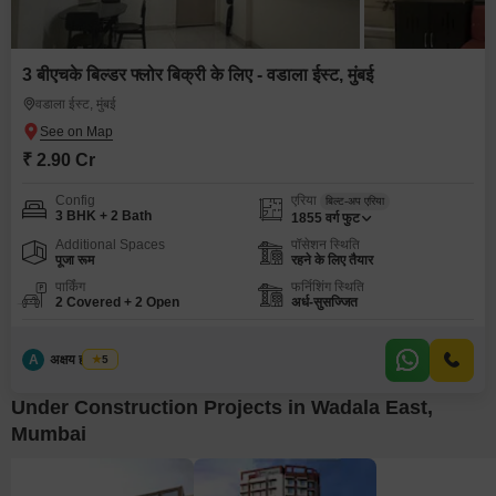
3 बीएचके बिल्डर फ्लोर बिक्री के लिए - वडाला ईस्ट, मुंबई
वडाला ईस्ट, मुंबई
₹ 2.90 Cr
Config
एरिया
बिल्ट-अप एरिया
3 BHK + 2 Bath
1855
वर्ग फुट
Additional Spaces
पॉसेशन स्थिति
पूजा रूम
रहने के लिए तैयार
पार्किंग
फर्निशिंग स्थिति
2 Covered + 2 Open
अर्ध-सुसज्जित
A
अक्षय ह पाटील
5
Under Construction Projects in Wadala East,
Mumbai