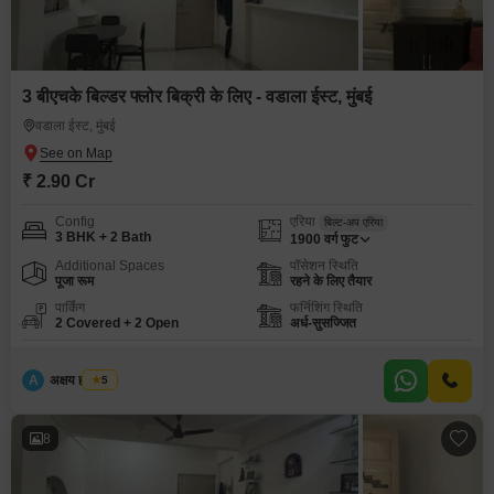
3 बीएचके बिल्डर फ्लोर बिक्री के लिए - वडाला ईस्ट, मुंबई
वडाला ईस्ट, मुंबई
₹ 2.90 Cr
Config
एरिया
बिल्ट-अप एरिया
3 BHK + 2 Bath
1900
वर्ग फुट
Additional Spaces
पॉसेशन स्थिति
पूजा रूम
रहने के लिए तैयार
पार्किंग
फर्निशिंग स्थिति
2 Covered + 2 Open
अर्ध-सुसज्जित
A
अक्षय ह पाटील
5
8