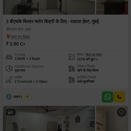
3 बीएचके बिल्डर फ्लोर बिक्री के लिए - वडाला ईस्ट, मुंबई
वडाला ईस्ट, मुंबई
₹ 2.90 Cr
Config
एरिया
बिल्ट-अप एरिया
3 BHK + 2 Bath
1878
वर्ग फुट
Additional Spaces
पॉसेशन स्थिति
पूजा रूम
रहने के लिए तैयार
पार्किंग
फर्निशिंग स्थिति
2 Covered + 2 Open
अर्ध-सुसज्जित
A
अक्षय ह पाटील
5
8