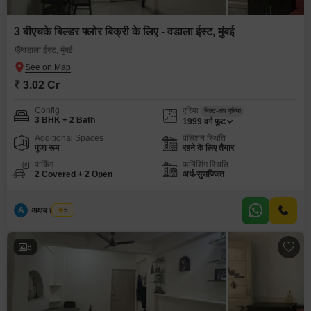
3 बीएचके बिल्डर फ्लोर बिक्री के लिए - वडाला ईस्ट, मुंबई
वडाला ईस्ट, मुंबई
₹ 3.02 Cr
Config
एरिया
बिल्ट-अप एरिया
3 BHK + 2 Bath
1999
वर्ग फुट
Additional Spaces
पॉसेशन स्थिति
पूजा रूम
रहने के लिए तैयार
पार्किंग
फर्निशिंग स्थिति
2 Covered + 2 Open
अर्ध-सुसज्जित
A
अक्षय ह पाटील
5
8