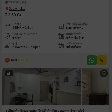
वडाला ईस्ट, मुंबई
₹ 2.50 Cr
Config
एरिया
बिल्ट-अप एरिया
3 BHK + 2 Bath
1500
वर्ग फुट
Additional Spaces
पॉसेशन स्थिति
पूजा रूम
रहने के लिए तैयार
पार्किंग
फर्निशिंग स्थिति
2 Covered + 2 Open
अर्ध-सुसज्जित
A
अक्षय ह पाटील
5
8
3 बीएचके बिल्डर फ्लोर बिक्री के लिए - वडाला ईस्ट, मुंबई