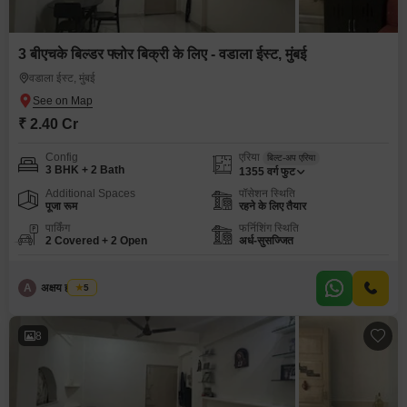
3 बीएचके बिल्डर फ्लोर बिक्री के लिए - वडाला ईस्ट, मुंबई
वडाला ईस्ट, मुंबई
₹ 2.40 Cr
Config
एरिया
बिल्ट-अप एरिया
3 BHK + 2 Bath
1355
वर्ग फुट
Additional Spaces
पॉसेशन स्थिति
पूजा रूम
रहने के लिए तैयार
पार्किंग
फर्निशिंग स्थिति
2 Covered + 2 Open
अर्ध-सुसज्जित
A
अक्षय ह पाटील
5
8