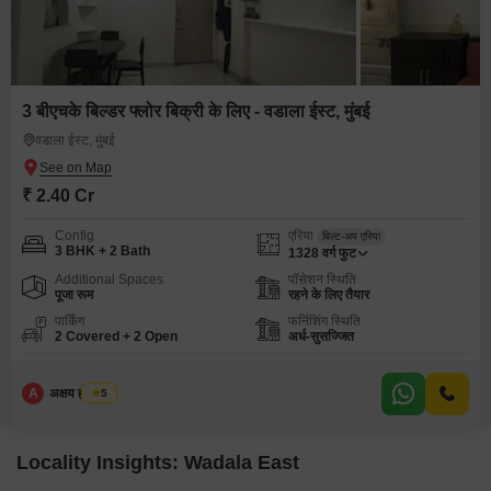
3 बीएचके बिल्डर फ्लोर बिक्री के लिए - वडाला ईस्ट, मुंबई
वडाला ईस्ट, मुंबई
₹ 2.40 Cr
Config
एरिया
बिल्ट-अप एरिया
3 BHK + 2 Bath
1328
वर्ग फुट
Additional Spaces
पॉसेशन स्थिति
पूजा रूम
रहने के लिए तैयार
पार्किंग
फर्निशिंग स्थिति
2 Covered + 2 Open
अर्ध-सुसज्जित
A
अक्षय ह पाटील
5
Locality Insights: Wadala East