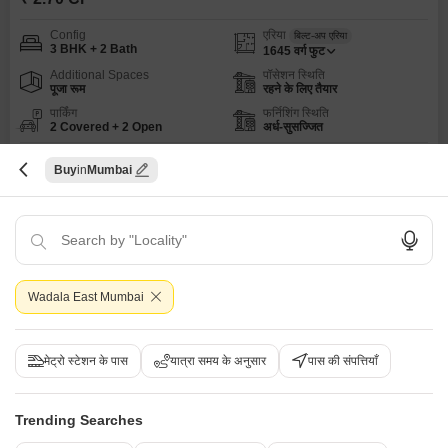
Config
एरिया
बिल्ट-अप एरिया
3 BHK + 2 Bath
1645
वर्ग फुट
Additional Spaces
पॉसेशन स्थिति
पूजा रूम
रहने के लिए तैयार
पार्किंग
फर्निशिंग स्थिति
2 Covered + 2 Open
अर्ध-सुसज्जित
Buy
Mumbai
A
अक्षय ह पाटील
5
8
Wadala East Mumbai
मेट्रो स्टेशन के पास
यात्रा समय के अनुसार
पास की संपत्तियाँ
3 बीएचके बिल्डर फ्लोर बिक्री के लिए - वडाला ईस्ट, मुंबई
वडाला ईस्ट, मुंबई
Trending Searches