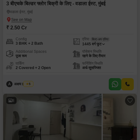
3 बीएचके बिल्डर फ्लोर बिक्री के लिए - वडाला ईस्ट, मुंबई
वडाला ईस्ट, मुंबई
₹ 2.50 Cr
Config
एरिया
बिल्ट-अप एरिया
3 BHK + 2 Bath
1445
वर्ग फुट
Additional Spaces
पॉसेशन स्थिति
पूजा रूम
रहने के लिए तैयार
पार्किंग
फर्निशिंग स्थिति
2 Covered + 2 Open
अर्ध-सुसज्जित
A
अक्षय ह पाटील
5
8