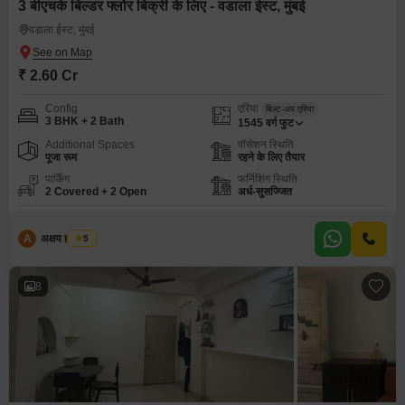
3 बीएचके बिल्डर फ्लोर बिक्री के लिए - वडाला ईस्ट, मुंबई
वडाला ईस्ट, मुंबई
₹ 2.60 Cr
Config
एरिया
बिल्ट-अप एरिया
3 BHK + 2 Bath
1545
वर्ग फुट
Additional Spaces
पॉसेशन स्थिति
पूजा रूम
रहने के लिए तैयार
पार्किंग
फर्निशिंग स्थिति
2 Covered + 2 Open
अर्ध-सुसज्जित
A
अक्षय ह पाटील
5
8