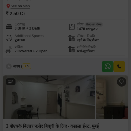
₹ 2.50 Cr
Config
एरिया
बिल्ट-अप एरिया
3 BHK + 2 Bath
1478
वर्ग फुट
Additional Spaces
पॉसेशन स्थिति
पूजा रूम
रहने के लिए तैयार
पार्किंग
फर्निशिंग स्थिति
2 Covered + 2 Open
अर्ध-सुसज्जित
A
अक्षय ह पाटील
5
8
3 बीएचके बिल्डर फ्लोर बिक्री के लिए - वडाला ईस्ट, मुंबई