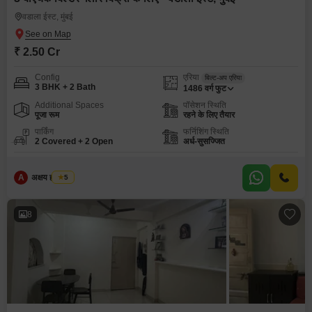
वडाला ईस्ट, मुंबई
₹ 2.50 Cr
Config
एरिया
बिल्ट-अप एरिया
3 BHK + 2 Bath
1486
वर्ग फुट
Additional Spaces
पॉसेशन स्थिति
पूजा रूम
रहने के लिए तैयार
पार्किंग
फर्निशिंग स्थिति
2 Covered + 2 Open
अर्ध-सुसज्जित
A
अक्षय ह पाटील
5
8