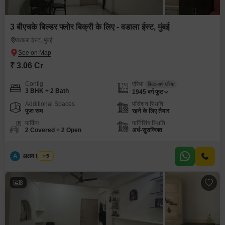
3 बीएचके बिल्डर फ्लोर बिक्री के लिए - वडाला ईस्ट, मुंबई
वडाला ईस्ट, मुंबई
₹ 3.06 Cr
Config
एरिया
बिल्ट-अप एरिया
3 BHK + 2 Bath
1945
वर्ग फुट
Additional Spaces
पॉसेशन स्थिति
पूजा रूम
रहने के लिए तैयार
पार्किंग
फर्निशिंग स्थिति
2 Covered + 2 Open
अर्ध-सुसज्जित
A
अक्षय ह पाटील
5
8