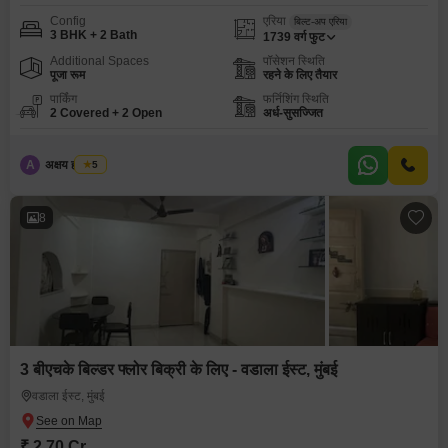
Config
एरिया
बिल्ट-अप एरिया
3 BHK + 2 Bath
1739
वर्ग फुट
Additional Spaces
पॉसेशन स्थिति
पूजा रूम
रहने के लिए तैयार
पार्किंग
फर्निशिंग स्थिति
2 Covered + 2 Open
अर्ध-सुसज्जित
A
अक्षय ह पाटील
5
8
3 बीएचके बिल्डर फ्लोर बिक्री के लिए - वडाला ईस्ट, मुंबई
वडाला ईस्ट, मुंबई
₹ 2.70 Cr