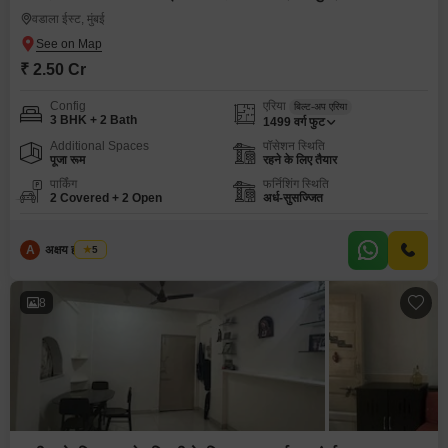
वडाला ईस्ट, मुंबई
₹ 2.50 Cr
Config
एरिया
बिल्ट-अप एरिया
3 BHK + 2 Bath
1499
वर्ग फुट
Additional Spaces
पॉसेशन स्थिति
पूजा रूम
रहने के लिए तैयार
पार्किंग
फर्निशिंग स्थिति
2 Covered + 2 Open
अर्ध-सुसज्जित
A
अक्षय ह पाटील
5
8