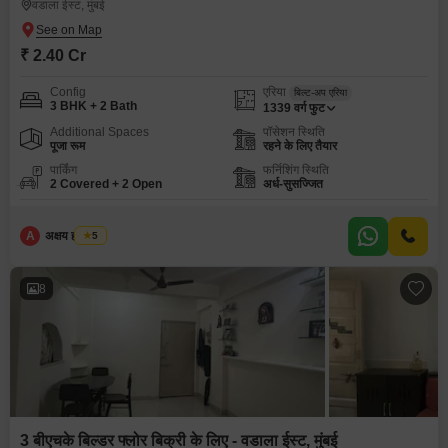
वडाला ईस्ट, मुंबई
₹ 2.40 Cr
Config
एरिया
बिल्ट-अप एरिया
3 BHK + 2 Bath
1339
वर्ग फुट
Additional Spaces
पॉसेशन स्थिति
पूजा रूम
रहने के लिए तैयार
पार्किंग
फर्निशिंग स्थिति
2 Covered + 2 Open
अर्ध-सुसज्जित
A
अक्षय ह पाटील
5
8
3 बीएचके बिल्डर फ्लोर बिक्री के लिए - वडाला ईस्ट, मुंबई