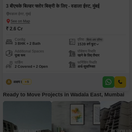
3 बीएचके बिल्डर फ्लोर बिक्री के लिए - वडाला ईस्ट, मुंबई
वडाला ईस्ट, मुंबई
₹ 2.6 Cr
Config
एरिया
बिल्ट-अप एरिया
3 BHK + 2 Bath
1539
वर्ग फुट
Additional Spaces
पॉसेशन स्थिति
पूजा रूम
रहने के लिए तैयार
पार्किंग
फर्निशिंग स्थिति
2 Covered + 2 Open
अर्ध-सुसज्जित
A
अक्षय ह पाटील
5
Ready to Move Projects in Wadala East, Mumbai