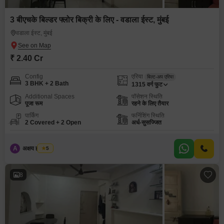
3 बीएचके बिल्डर फ्लोर बिक्री के लिए - वडाला ईस्ट, मुंबई
वडाला ईस्ट, मुंबई
₹ 2.40 Cr
Config
एरिया
बिल्ट-अप एरिया
3 BHK + 2 Bath
1315
वर्ग फुट
Additional Spaces
पॉसेशन स्थिति
पूजा रूम
रहने के लिए तैयार
पार्किंग
फर्निशिंग स्थिति
2 Covered + 2 Open
अर्ध-सुसज्जित
A
अक्षय ह पाटील
5
8