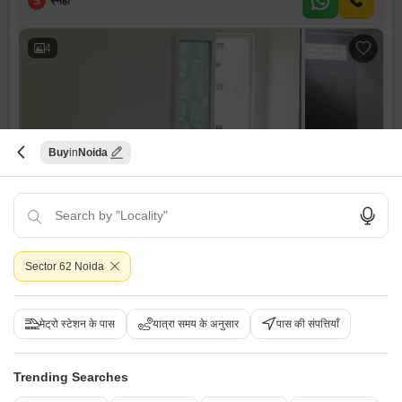
S
स्नेहा
4
Buy
Noida
3 बीएचके बिल्डर फ्लोर बिक्री के लिए - सेक्टर 22, नोएडा
सेक्टर 22, नोएडा
₹ 1.07 Cr
Sector 62 Noida
Config
एरिया
बिल्ट-अप एरिया
3 BHK + 2 Bath
1640
वर्ग फुट
Additional Spaces
पॉसेशन स्थिति
मेट्रो स्टेशन के पास
यात्रा समय के अनुसार
पास की संपत्तियाँ
पूजा रूम
रहने के लिए तैयार
पार्किंग
फर्निशिंग स्थिति
1 Covered + 1 Open
अर्ध-सुसज्जित
Trending Searches