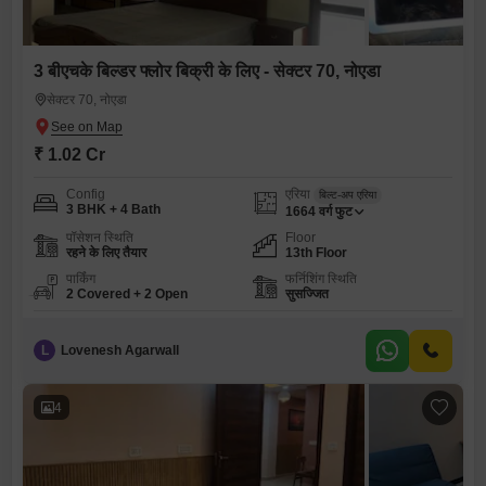
3 बीएचके बिल्डर फ्लोर बिक्री के लिए - सेक्टर 70, नोएडा
सेक्टर 70, नोएडा
₹ 1.02 Cr
Config
एरिया
बिल्ट-अप एरिया
3 BHK + 4 Bath
1664
वर्ग फुट
पॉसेशन स्थिति
Floor
रहने के लिए तैयार
13th Floor
पार्किंग
फर्निशिंग स्थिति
2 Covered + 2 Open
सुसज्जित
L
Lovenesh Agarwall
4