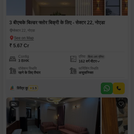
3 बीएचके बिल्डर फ्लोर बिक्री के लिए - सेक्टर 22, नोएडा
सेक्टर 22, नोएडा
₹ 5.67 Cr
Config
एरिया
बिल्ट-अप एरिया
3 BHK
162
वर्ग मीटर
पॉसेशन स्थिति
फर्निशिंग स्थिति
रहने के लिए तैयार
असुसज्जित
विरेंद्र कुमार शर्मा
1.5
5