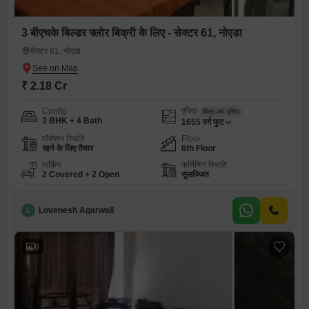
3 बीएचके बिल्डर फ्लोर बिक्री के लिए - सेक्टर 61, नोएडा
सेक्टर 61, नोएडा
₹ 2.18 Cr
Config
एरिया
बिल्ट-अप एरिया
3 BHK + 4 Bath
1655
वर्ग फुट
पॉसेशन स्थिति
Floor
रहने के लिए तैयार
6th Floor
पार्किंग
फर्निशिंग स्थिति
2 Covered + 2 Open
सुसज्जित
L
Lovenesh Agarwall
6