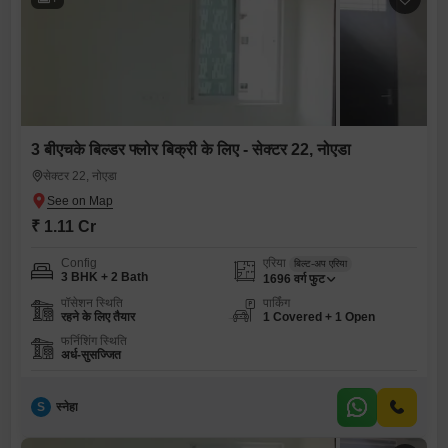
3 बीएचके बिल्डर फ्लोर बिक्री के लिए - सेक्टर 22, नोएडा
सेक्टर 22, नोएडा
₹ 1.11 Cr
Config
एरिया
बिल्ट-अप एरिया
3 BHK + 2 Bath
1696
वर्ग फुट
पॉसेशन स्थिति
पार्किंग
रहने के लिए तैयार
1 Covered + 1 Open
फर्निशिंग स्थिति
अर्ध-सुसज्जित
S
स्नेहा