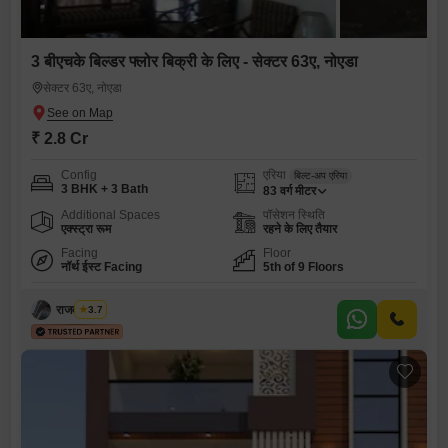
3 बीएचके बिल्डर फ्लोर बिक्री के लिए - सेक्टर 63ए, नोएडा
सेक्टर 63ए, नोएडा
₹ 2.8 Cr
Config
एरिया
बिल्ट-अप एरिया
3 BHK + 3 Bath
83
वर्ग मीटर
Additional Spaces
पॉसेशन स्थिति
एक्स्ट्रा रूम
रहने के लिए तैयार
Facing
Floor
नॉर्थ ईस्ट Facing
5th of 9 Floors
राजवीर सिंघ
3.7