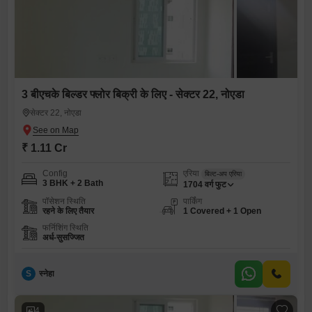
3 बीएचके बिल्डर फ्लोर बिक्री के लिए - सेक्टर 22, नोएडा
सेक्टर 22, नोएडा
₹ 1.11 Cr
Config
एरिया
बिल्ट-अप एरिया
3 BHK + 2 Bath
1704
वर्ग फुट
पॉसेशन स्थिति
पार्किंग
रहने के लिए तैयार
1 Covered + 1 Open
फर्निशिंग स्थिति
अर्ध-सुसज्जित
S
स्नेहा
4