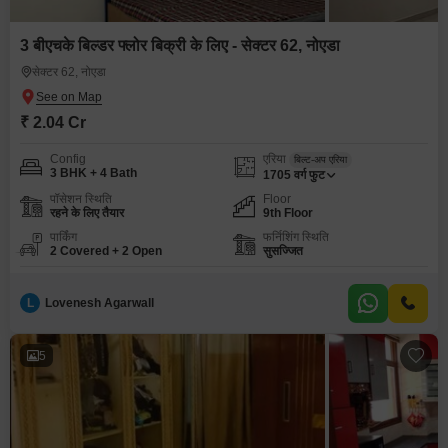
3 बीएचके बिल्डर फ्लोर बिक्री के लिए - सेक्टर 62, नोएडा
सेक्टर 62, नोएडा
₹ 2.04 Cr
Config
एरिया
बिल्ट-अप एरिया
3 BHK + 4 Bath
1705
वर्ग फुट
पॉसेशन स्थिति
Floor
रहने के लिए तैयार
9th Floor
पार्किंग
फर्निशिंग स्थिति
2 Covered + 2 Open
सुसज्जित
L
Lovenesh Agarwall
5