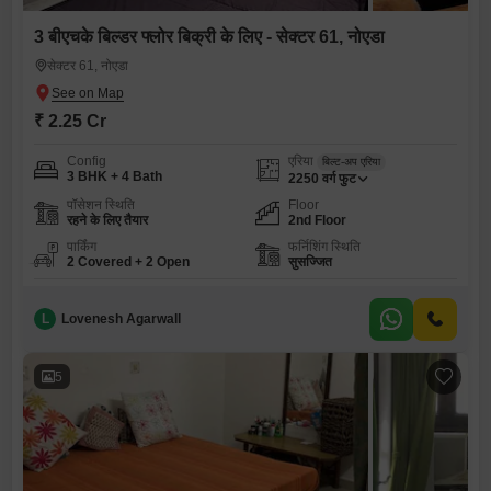
3 बीएचके बिल्डर फ्लोर बिक्री के लिए - सेक्टर 61, नोएडा
सेक्टर 61, नोएडा
₹ 2.25 Cr
Config
एरिया
बिल्ट-अप एरिया
3 BHK + 4 Bath
2250
वर्ग फुट
पॉसेशन स्थिति
Floor
रहने के लिए तैयार
2nd Floor
पार्किंग
फर्निशिंग स्थिति
2 Covered + 2 Open
सुसज्जित
L
Lovenesh Agarwall
5