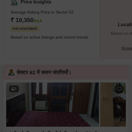
Price Insights
Average Asking Price in Sector 62
₹ 10,350
/Sq.ft
Locali
FOR APARTMENT
Based on de
Based on active listings and recent trends
Know 
सेक्टर 62 में समान संपत्तियाँ।
5