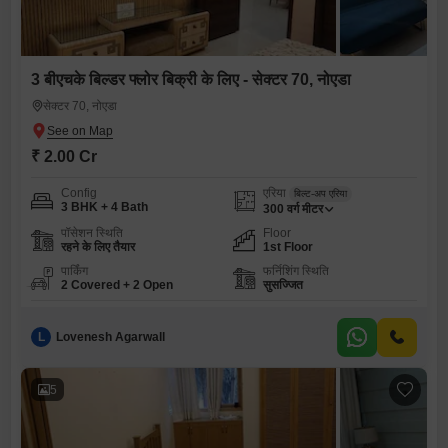
3 बीएचके बिल्डर फ्लोर बिक्री के लिए - सेक्टर 70, नोएडा
सेक्टर 70, नोएडा
₹ 2.00 Cr
Config
एरिया
बिल्ट-अप एरिया
3 BHK + 4 Bath
300
वर्ग मीटर
पॉसेशन स्थिति
Floor
रहने के लिए तैयार
1st Floor
पार्किंग
फर्निशिंग स्थिति
2 Covered + 2 Open
सुसज्जित
L
Lovenesh Agarwall
5