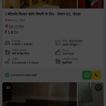
3 बीएचके बिल्डर फ्लोर बिक्री के लिए - सेक्टर 62, नोएडा
सेक्टर 62, नोएडा
₹ 1.8 Cr
Config
एरिया
बिल्ट-अप एरिया
3 BHK + 4 Bath
1500
वर्ग फुट
पॉसेशन स्थिति
Floor
रहने के लिए तैयार
3rd Floor
पार्किंग
फर्निशिंग स्थिति
2 Covered + 2 Open
सुसज्जित
L
Lovenesh Agarwall
5