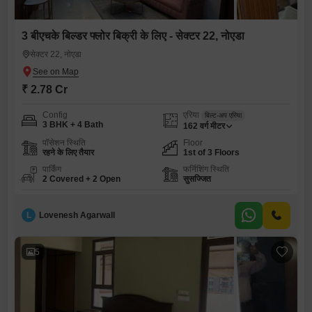
3 बीएचके बिल्डर फ्लोर बिक्री के लिए - सेक्टर 22, नोएडा
सेक्टर 22, नोएडा
₹ 2.78 Cr
Config
एरिया
बिल्ट-अप एरिया
3 BHK + 4 Bath
162
वर्ग मीटर
पॉसेशन स्थिति
Floor
रहने के लिए तैयार
1st of 3 Floors
पार्किंग
फर्निशिंग स्थिति
2 Covered + 2 Open
सुसज्जित
L
Lovenesh Agarwall
5