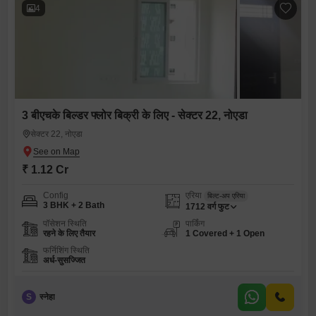
4
3 बीएचके बिल्डर फ्लोर बिक्री के लिए - सेक्टर 22, नोएडा
सेक्टर 22, नोएडा
₹ 1.12 Cr
Config
एरिया
बिल्ट-अप एरिया
3 BHK + 2 Bath
1712
वर्ग फुट
पॉसेशन स्थिति
पार्किंग
रहने के लिए तैयार
1 Covered + 1 Open
फर्निशिंग स्थिति
अर्ध-सुसज्जित
S
स्नेहा