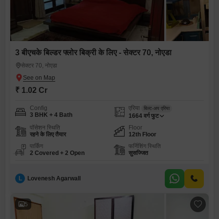
3 बीएचके बिल्डर फ्लोर बिक्री के लिए - सेक्टर 70, नोएडा
सेक्टर 70, नोएडा
₹ 1.02 Cr
Config
एरिया
बिल्ट-अप एरिया
3 BHK + 4 Bath
1664
वर्ग फुट
पॉसेशन स्थिति
Floor
रहने के लिए तैयार
12th Floor
पार्किंग
फर्निशिंग स्थिति
2 Covered + 2 Open
सुसज्जित
L
Lovenesh Agarwall
5