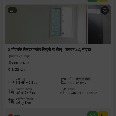
4
3 बीएचके बिल्डर फ्लोर बिक्री के लिए - सेक्टर 22, नोएडा
सेक्टर 22, नोएडा
₹ 1.23 Cr
Config
एरिया
बिल्ट-अप एरिया
3 BHK + 2 Bath
1888
वर्ग फुट
पॉसेशन स्थिति
पार्किंग
रहने के लिए तैयार
1 Covered + 1 Open
फर्निशिंग स्थिति
अर्ध-सुसज्जित