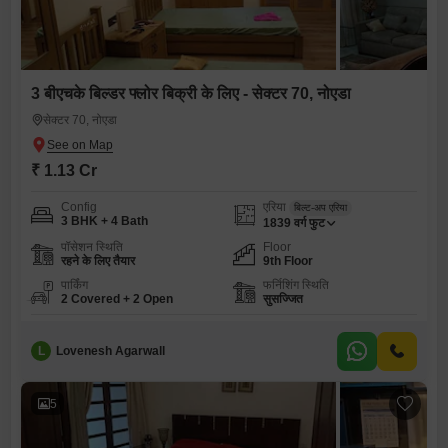
3 बीएचके बिल्डर फ्लोर बिक्री के लिए - सेक्टर 70, नोएडा
सेक्टर 70, नोएडा
₹ 1.13 Cr
Config
एरिया
बिल्ट-अप एरिया
3 BHK + 4 Bath
1839
वर्ग फुट
पॉसेशन स्थिति
Floor
रहने के लिए तैयार
9th Floor
पार्किंग
फर्निशिंग स्थिति
2 Covered + 2 Open
सुसज्जित
L
Lovenesh Agarwall
5