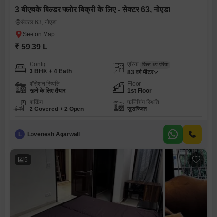
3 बीएचके बिल्डर फ्लोर बिक्री के लिए - सेक्टर 63, नोएडा
सेक्टर 63, नोएडा
₹ 59.39 L
Config
एरिया
बिल्ट-अप एरिया
3 BHK + 4 Bath
83
वर्ग मीटर
पॉसेशन स्थिति
Floor
रहने के लिए तैयार
1st Floor
पार्किंग
फर्निशिंग स्थिति
2 Covered + 2 Open
सुसज्जित
L
Lovenesh Agarwall
5