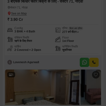
3 बीएचके बिल्डर फ्लोर बिक्री के लिए - सेक्टर 71, नोएडा
सेक्टर 71, नोएडा
₹ 3.90 Cr
Config
एरिया
बिल्ट-अप एरिया
3 BHK + 4 Bath
277
वर्ग मीटर
पॉसेशन स्थिति
Floor
रहने के लिए तैयार
1st Floor
पार्किंग
फर्निशिंग स्थिति
2 Covered + 2 Open
सुसज्जित
L
Lovenesh Agarwall
5