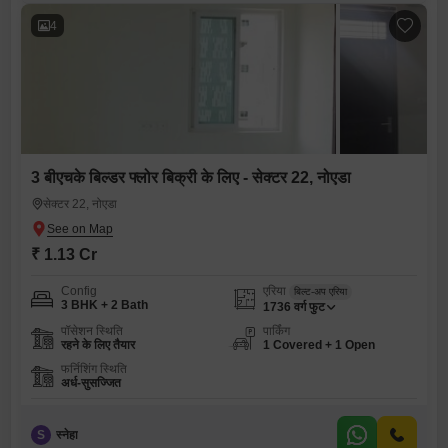
4
3 बीएचके बिल्डर फ्लोर बिक्री के लिए - सेक्टर 22, नोएडा
सेक्टर 22, नोएडा
₹ 1.13 Cr
Config
एरिया
बिल्ट-अप एरिया
3 BHK + 2 Bath
1736
वर्ग फुट
पॉसेशन स्थिति
पार्किंग
रहने के लिए तैयार
1 Covered + 1 Open
फर्निशिंग स्थिति
अर्ध-सुसज्जित
S
स्नेहा