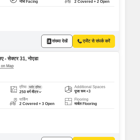
नॉर्थ Facing
2 Covered + 2 Open
संख्या देखें
एजेंट से संपर्क करें
िए - सेक्टर 31, नोएडा
एरिया
Additional Spaces
प्लॉट एरिया
पूजा रूम +3
250
वर्ग मीटर
पार्किंग
Flooring
2 Covered + 3 Open
मार्बल Flooring