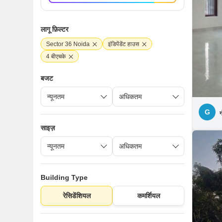
लागू फ़िल्टर
Sector 36 Noida
इंडिपेंडेंट हाउस
4 बीएचके
बजट
G
ग
साइज़
Building Type
रेसिडेंशियल
कमर्शियल