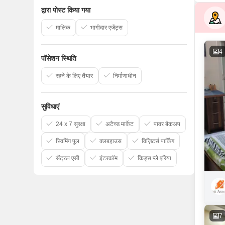
द्वारा पोस्ट किया गया
मालिक
भागीदार एजेंट्स
4
पॉसेशन स्थिति
रहने के लिए तैयार
निर्माणाधीन
सुविधाएं
24 x 7 सुरक्षा
अटैच्ड मार्केट
पावर बैकअप
स्विमिंग पूल
क्लबहाउस
विज़िटर्स पार्किंग
सेंट्रल एसी
इंटरकॉम
किड्स प्ले एरिया
7