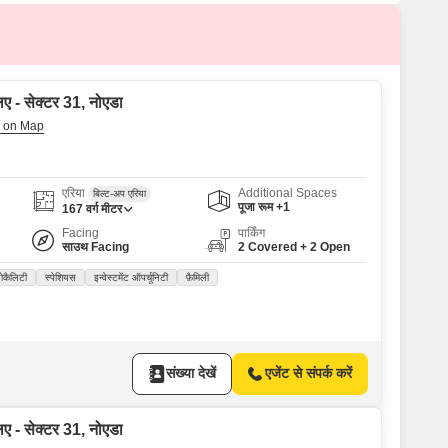
िए - सेक्टर 31, नोएडा
एरिया
Additional Spaces
बिल्ट-अप एरिया
पूजा रूम +1
167
वर्ग मीटर
Facing
पार्किंग
साउथ Facing
2 Covered + 2 Open
लोकैलिटी
स्पेशियस
इन्वेस्टमेंट ऑपर्चूनिटी
फ़ैमिली
संख्या देखें
एजेंट से संपर्क करें
िए - सेक्टर 31, नोएडा