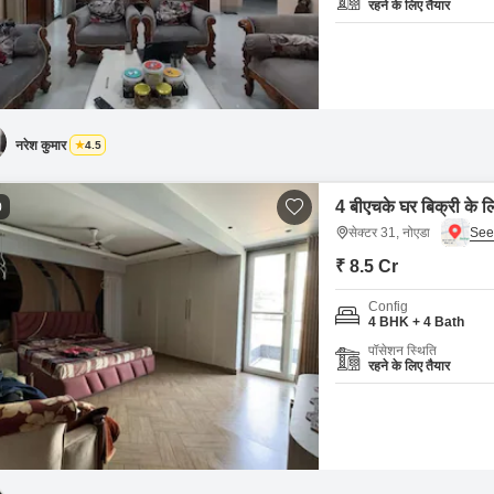
रहने के लिए तैयार
नरेश कुमार
4.5
4 बीएचके घर बिक्री के ल
0
सेक्टर 31, नोएडा
₹ 8.5 Cr
Config
4 BHK + 4 Bath
पॉसेशन स्थिति
रहने के लिए तैयार