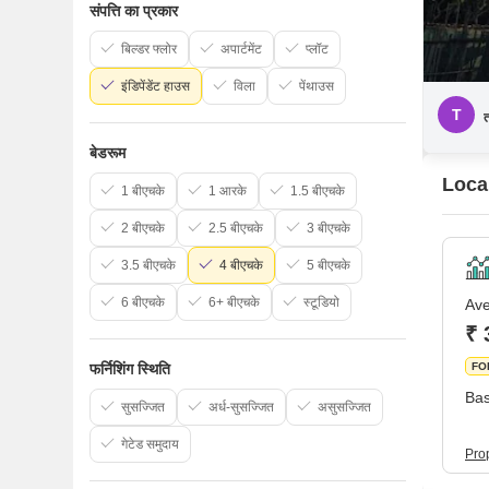
संपत्ति का प्रकार
बिल्डर फ्लोर
अपार्टमेंट
प्लॉट
इंडिपेंडेंट हाउस
विला
पेंथाउस
T
बेडरूम
Local
1 बीएचके
1 आरके
1.5 बीएचके
2 बीएचके
2.5 बीएचके
3 बीएचके
3.5 बीएचके
4 बीएचके
5 बीएचके
6 बीएचके
6+ बीएचके
स्टूडियो
Ave
₹ 
फर्निशिंग स्थिति
FO
Bas
सुसज्जित
अर्ध-सुसज्जित
असुसज्जित
गेटेड समुदाय
Pro