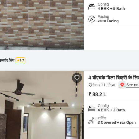
Config
4 BHK + 5 Bath
Facing
साउथ Facing
ाजवीर सिंघ
3.7
4 बीएचके विला बिक्री के लि
सेक्टर 11, नोएडा
₹ 88.2 L
Config
4 BHK + 2 Bath
पार्किंग
3 Covered + n/a Open