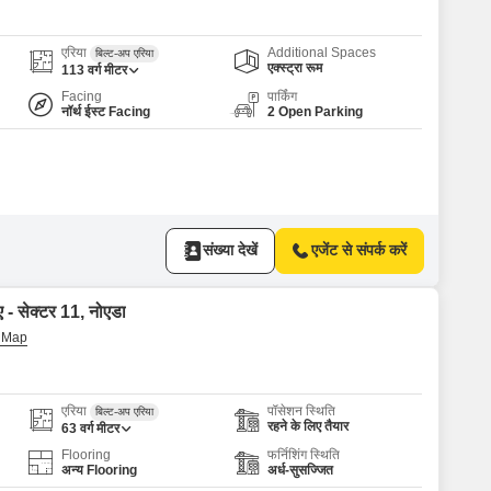
 for Rent in Noida
एरिया
Additional Spaces
बिल्ट-अप एरिया
एक्स्ट्रा रूम
113
वर्ग मीटर
Facing
पार्किंग
नॉर्थ ईस्ट Facing
2 Open Parking
संख्या देखें
एजेंट से संपर्क करें
ए - सेक्टर 11, नोएडा
एरिया
पॉसेशन स्थिति
बिल्ट-अप एरिया
रहने के लिए तैयार
63
वर्ग मीटर
Flooring
फर्निशिंग स्थिति
अन्य Flooring
अर्ध-सुसज्जित