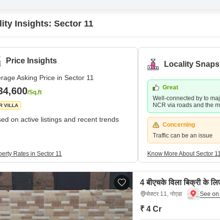
ity Insights: Sector 11
Price Insights
Locality Snaps
rage Asking Price in Sector 11
Great
34,600
/Sq.ft
Well-connected by to maj
NCR via roads and the m
R VILLA
ed on active listings and recent trends
Concerning
Traffic can be an issue
erty Rates in Sector 11
Know More About Sector 1
4 बीएचके विला बिक्री के लि
सेक्टर 11, नोएडा
₹ 4 Cr