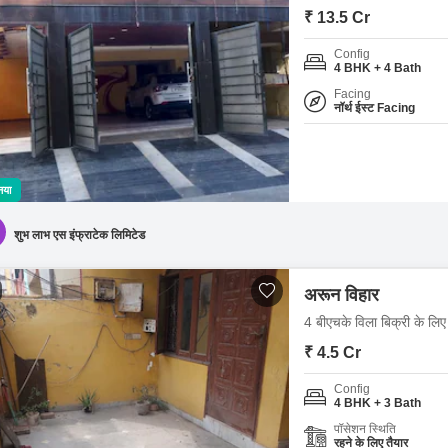
₹ 13.5 Cr
Config
4 BHK + 4 Bath
Facing
नॉर्थ ईस्ट Facing
नया
शुभ लाभ एस इंफ्राटेक लिमिटेड
अरून विहार
4 बीएचके विला बिक्री के लिए
₹ 4.5 Cr
Config
4 BHK + 3 Bath
पॉसेशन स्थिति
रहने के लिए तैयार