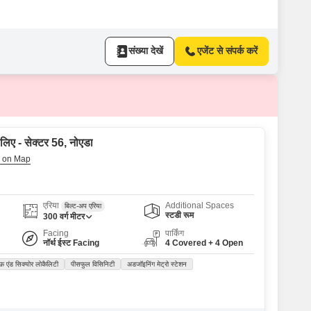
संख्या देखें
एजेंट से संपर्क करें
 लिए - सेक्टर 56, नोएडा
एरिया
Additional Spaces
बिल्ट-अप एरिया
स्टडी रूम
300
वर्ग मीटर
Facing
पार्किंग
नॉर्थ ईस्ट Facing
4 Covered + 4 Open
फ़ एंड सिक्योर लोकैलिटी
पीसफुल विसिनिटी
अडजॉइनिंग मेट्रो स्टेशन