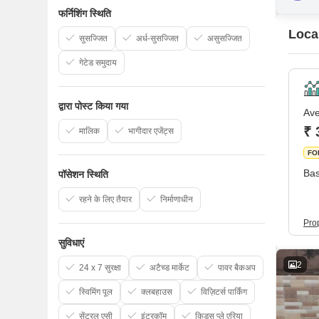
फर्निशिंग स्थिति
Local
सुसज्जित
अर्ध-सुसज्जित
असुसज्जित
गेटेड समुदाय
द्वारा पोस्ट किया गया
Ave
₹ 
मालिक
भागीदार एजेंट्स
FO
Bas
पॉसेशन स्थिति
रहने के लिए तैयार
निर्माणाधीन
Prop
सुविधाएं
2
24 x 7 सुरक्षा
अटैच्ड मार्केट
पावर बैकअप
स्विमिंग पूल
क्लबहाउस
विज़िटर्स पार्किंग
सेंट्रल एसी
इंटरकॉम
किड्स प्ले एरिया