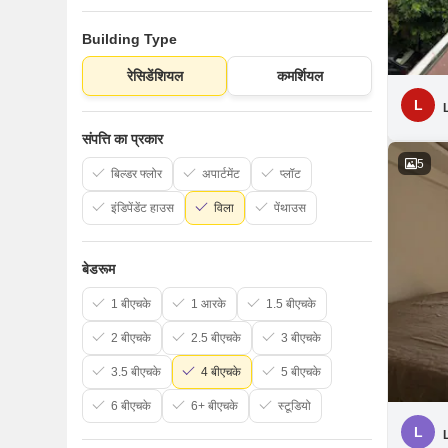
Building Type
रेसिडेंशियल
कमर्शियल
L
संपत्ति का प्रकार
5
बिल्डर फ्लोर
अपार्टमेंट
प्लॉट
इंडिपेंडेंट हाउस
विला
पेंथाउस
बेडरूम
1 बीएचके
1 आरके
1.5 बीएचके
2 बीएचके
2.5 बीएचके
3 बीएचके
3.5 बीएचके
4 बीएचके
5 बीएचके
6 बीएचके
6+ बीएचके
स्टूडियो
L