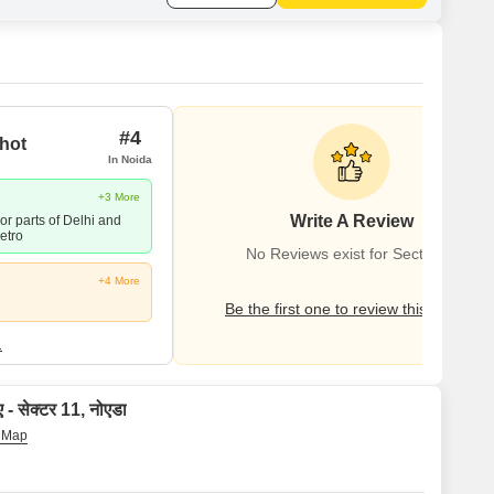
#4
hot
In Noida
+3 More
Write A Review
or parts of Delhi and
etro
No Reviews exist for Sector 11
+4 More
Be the first one to review this locality
1
ए - सेक्टर 11, नोएडा