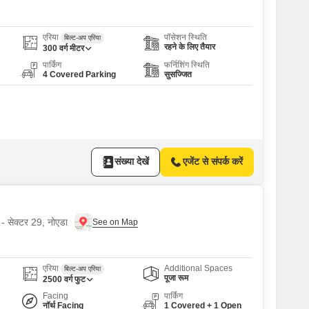
एरिया
पॉसेशन स्थिति
बिल्ट-अप एरिया
रहने के लिए तैयार
300
वर्ग मीटर
पार्किंग
फर्निशिंग स्थिति
4 Covered Parking
सुसज्जित
संख्या देखें
एजेंट से संपर्क करें
 - सेक्टर 29, नोएडा
एरिया
Additional Spaces
बिल्ट-अप एरिया
पूजा रूम
2500
वर्ग फुट
Facing
पार्किंग
नॉर्थ Facing
1 Covered + 1 Open