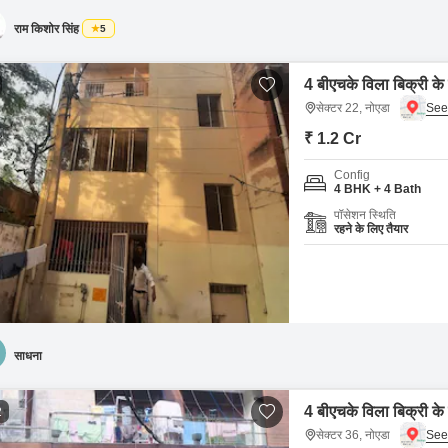
राम किशोर सिंह
5
4 बीएचके विला बिक्री के
सेक्टर 22, नोएडा
₹ 1.2 Cr
Config
4 BHK + 4 Bath
पॉसेशन स्थिति
रहने के लिए तैयार
साधना
4 बीएचके विला बिक्री के
2
सेक्टर 36, नोएडा