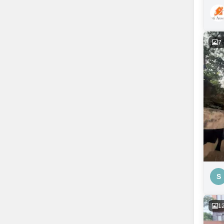
7
S
1