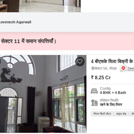
Lovenesh Agarwall
सेक्टर 11 में समान संपत्तियाँ।
4 बीएचके विला बिक्री के
सेक्टर 56, नोएडा
₹ 8.25 Cr
Config
4 BHK + 4 Bath
पॉसेशन स्थिति
रहने के लिए तैयार
नियर सिटी सेंटर
वाइड रोड
से