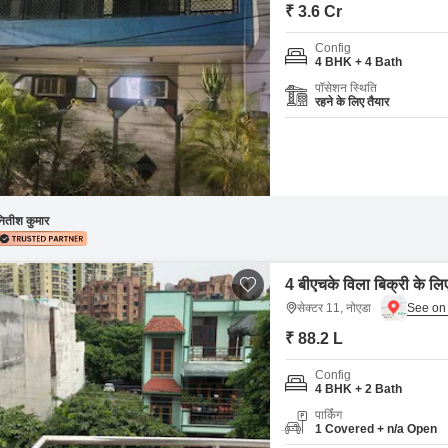
Commercial Properties
Mortgage Partnerships
₹ 3.6 Cr
False Ceiling Design
SuperAgent Pro
Config
TV Unit Design
4 BHK + 4 Bath
पॉसेशन स्थिति
Wall Paint Design
रहने के लिए तैयार
Wall Design
Window Design
Tiles Design
ितीश कुमार
Kitchen Tiles Design
Kitchen False Ceiling Design
4 बीएचके विला बिक्री के लि
Staircase Design
सेक्टर 11, नोएडा
Door Design
₹ 88.2 L
Crockery Unit Design
Config
4 BHK + 2 Bath
Study Room Design
पार्किंग
1 Covered + n/a Open