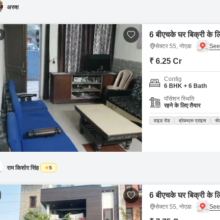
अरुश
6 बीएचके घर बिक्री के ल
0
सेक्टर 55, नोएडा
₹ 6.25 Cr
Config
6 BHK + 6 Bath
पॉसेशन स्थिति
रहने के लिए तैयार
वाइड रोड
ब्रेकथ्रू प्राइस
से
राम किशोर सिंह
5
6 बीएचके घर बिक्री के ल
सेक्टर 55, नोएडा