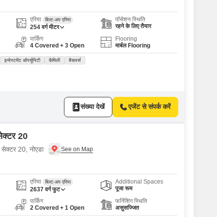
एरिया
पॉसेशन स्थिति
बिल्ट-अप एरिया
रहने के लिए तैयार
254
वर्ग मीटर
पार्किंग
Flooring
4 Covered + 3 Open
मार्बल Flooring
इन्वेस्टमेंट ऑपर्चूनिटी
फ़ैमिली
बैचलर्स
संख्या देखें
एजेंट से संपर्क करें
सेक्टर 20
 सेक्टर 20, नोएडा
एरिया
Additional Spaces
बिल्ट-अप एरिया
पूजा रूम
2637
वर्ग फुट
पार्किंग
फर्निशिंग स्थिति
2 Covered + 1 Open
असुसज्जित