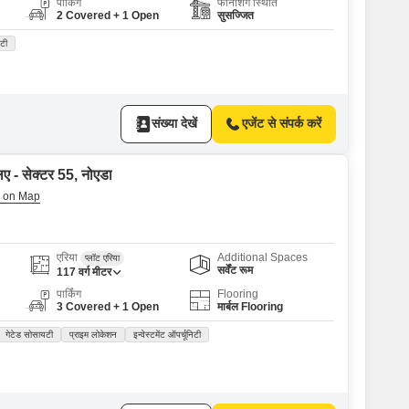
पार्किंग
फर्निशिंग स्थिति
2 Covered + 1 Open
सुसज्जित
िटी
संख्या देखें
एजेंट से संपर्क करें
िए - सेक्टर 55, नोएडा
एरिया
Additional Spaces
प्लॉट एरिया
सर्वेंट रूम
117
वर्ग मीटर
पार्किंग
Flooring
3 Covered + 1 Open
मार्बल Flooring
गेटेड सोसायटी
प्राइम लोकेशन
इन्वेस्टमेंट ऑपर्चूनिटी