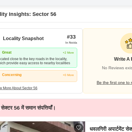
ity Insights: Sector 56
#33
Locality Snapshot
In Noida
Great
+2 More
Write A
cated close to the key roads in the locality,
ich provide easy access to nearby localities
No Reviews exis
Concerning
+0 More
Be the first one to 
w More About Sector 56
सेक्टर 56 में समान संपत्तियाँ।
धवलगिरी अपार्टमेंट से