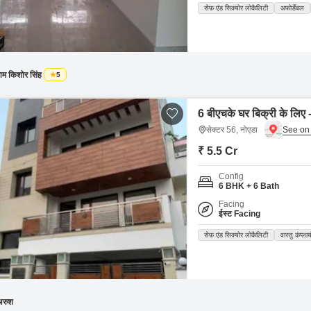
सेफ़ एंड सिक्योर लोकैलिटी
अफोर्डेबल
ाम किशोर सिंह
5
6 बीएचके घर बिक्री के लिए 
सेक्टर 56, नोएडा
₹ 5.5 Cr
Config
6 BHK + 6 Bath
Facing
ईस्ट Facing
सेफ़ एंड सिक्योर लोकैलिटी
वास्तु कंप्ला
अरुश