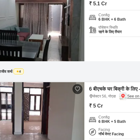
Commercial Properties
Mortgage Partnerships
₹ 5.1 Cr
False Ceiling Design
SuperAgent Pro
Config
TV Unit Design
6 BHK + 6 Bath
पॉसेशन स्थिति
Wall Paint Design
रहने के लिए तैयार
Wall Design
Window Design
Tiles Design
Kitchen Tiles Design
ाजीव शर्मा
4
Kitchen False Ceiling Design
6 बीएचके घर बिक्री के लिए 
Staircase Design
सेक्टर 56, नोएडा
Door Design
₹ 5 Cr
Crockery Unit Design
Config
6 BHK + 5 Bath
Study Room Design
Facing
नॉर्थ वेस्ट Facing