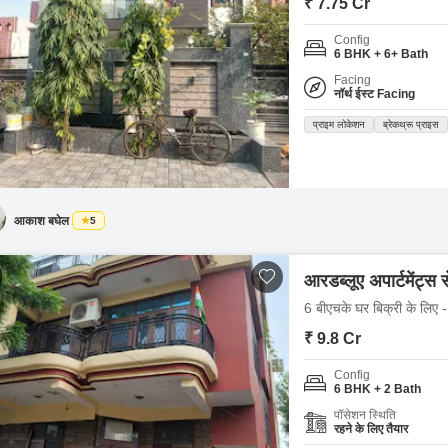
₹ 7.75 Cr
Config
6 BHK + 6+ Bath
Facing
नॉर्थ ईस्ट Facing
प्राइम लोकेशन
ब्रेकथ्रू प्राइस
आकाश बघेल
5
आरडब्लूए अपार्टमेंट्स 
6 बीएचके घर बिक्री के लिए -
₹ 9.8 Cr
Config
6 BHK + 2 Bath
पॉसेशन स्थिति
रहने के लिए तैयार