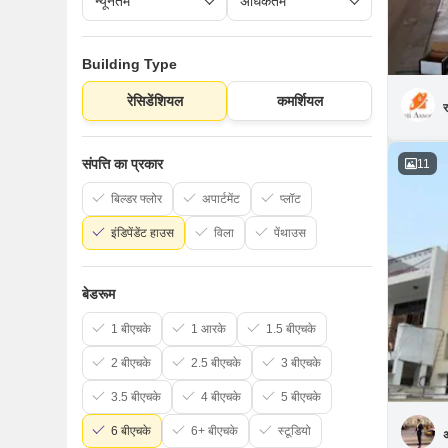
Building Type
रेसिडेंशियल
कमर्शियल
र
संपत्ति का प्रकार
11
बिल्डर फ्लोर
अपार्टमेंट
प्लॉट
इंडिपेंडेंट हाउस
विला
पेंथाउस
बेडरूम
1 बीएचके
1 आरके
1.5 बीएचके
2 बीएचके
2.5 बीएचके
3 बीएचके
3.5 बीएचके
4 बीएचके
5 बीएचके
6 बीएचके
6+ बीएचके
स्टूडियो