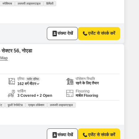
स्पेशियस
लक्जरी लाइफस्टाइल
फ़ैमिली
संख्या देखें
एजेंट से संपर्क करें
- सेक्टर 56, नोएडा
एरिया
पॉसेशन स्थिति
प्लॉट एरिया
रहने के लिए तैयार
162
वर्ग मीटर
पार्किंग
Flooring
3 Covered + 2 Open
मार्बल Flooring
यंट
फ़ुली रेनोवेटेड
प्राइम लोकेशन
लक्जरी लाइफस्टाइल
संख्या देखें
एजेंट से संपर्क करें