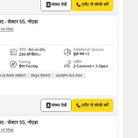
संख्या देखें
एजेंट से संपर्क करें
िए - सेक्टर 55, नोएडा
एरिया
Additional Spaces
बिल्ट-अप एरिया
पूजा रूम +1
250
वर्ग मीटर
Facing
पार्किंग
ईस्ट Facing
2 Covered + 3 Open
फ़ एंड सिक्योर लोकैलिटी
पीसफुल विसिनिटी
अडजॉइनिंग मेट्रो स्टेशन
संख्या देखें
एजेंट से संपर्क करें
िए - सेक्टर 55, नोएडा