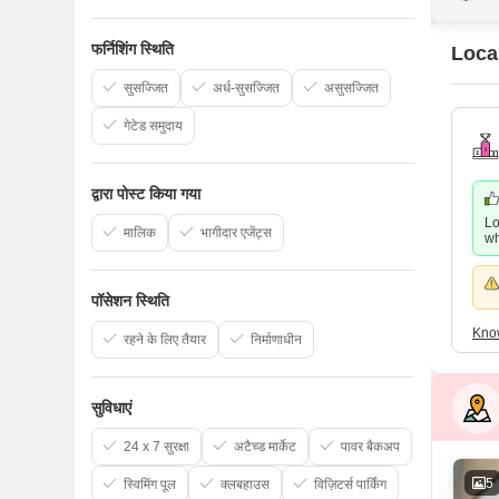
फर्निशिंग स्थिति
Local
सुसज्जित
अर्ध-सुसज्जित
असुसज्जित
गेटेड समुदाय
द्वारा पोस्ट किया गया
Lo
मालिक
भागीदार एजेंट्स
wh
पॉसेशन स्थिति
Kno
रहने के लिए तैयार
निर्माणाधीन
सुविधाएं
24 x 7 सुरक्षा
अटैच्ड मार्केट
पावर बैकअप
5
स्विमिंग पूल
क्लबहाउस
विज़िटर्स पार्किंग