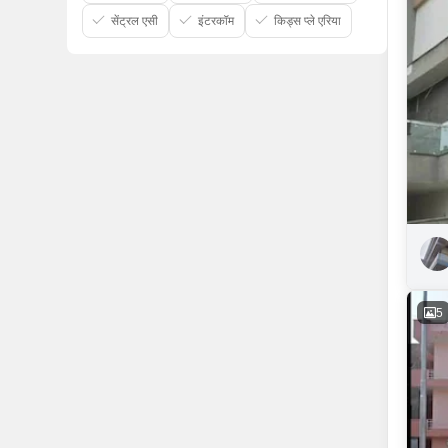
सेंट्रल एसी
इंटरकॉम
किड्स प्ले एरिया
5