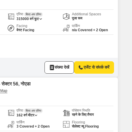
 for Rent in Noida
एरिया
Additional Spaces
बिल्ट-अप एरिया
पूजा रूम
315000
वर्ग फुट
Facing
पार्किंग
वेस्ट Facing
n/a Covered + 2 Open
संख्या देखें
एजेंट से संपर्क करें
- सेक्टर 56, नोएडा
एरिया
पॉसेशन स्थिति
बिल्ट-अप एरिया
रहने के लिए तैयार
162
वर्ग मीटर
पार्किंग
Flooring
3 Covered + 2 Open
सेलेक्ट व्यू Flooring