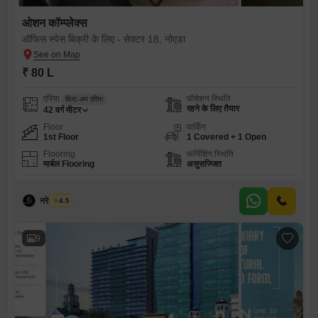
ओशन कॉम्प्लेक्स
ऑफिस स्पेस बिक्री के लिए - सेक्टर 18, नोएडा
₹ 80 L
एरिया
पॉसेशन स्थिति
बिल्ट-अप एरिया
रहने के लिए तैयार
42
वर्ग मीटर
Floor
पार्किंग
1st Floor
1 Covered + 1 Open
Flooring
फर्निशिंग स्थिति
मार्बल Flooring
असुसज्जित
नरेश कुमार
4.5
9