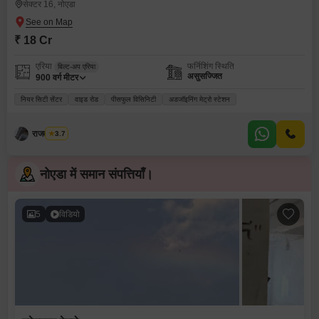
सेक्टर 16, नोएडा
₹ 18 Cr
एरिया
फर्निशिंग स्थिति
बिल्ट-अप एरिया
असुसज्जित
900
वर्ग मीटर
नियर सिटी सेंटर
वाइड रोड
पीसफुल विसिनिटी
अडजॉइनिंग मेट्रो स्टेशन
राजवीर सिंघ
3.7
नोएडा में समान संपत्तियाँ।
5
विडियो