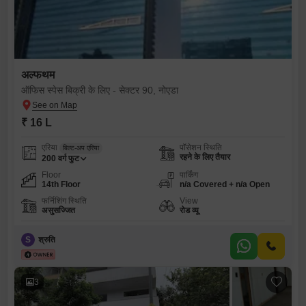
अल्फथम
ऑफिस स्पेस बिक्री के लिए - सेक्टर 90, नोएडा
₹ 16 L
एरिया
पॉसेशन स्थिति
बिल्ट-अप एरिया
रहने के लिए तैयार
200
वर्ग फुट
Floor
पार्किंग
14th Floor
n/a Covered + n/a Open
फर्निशिंग स्थिति
View
असुसज्जित
रोड व्यू
S
श्रुति
3