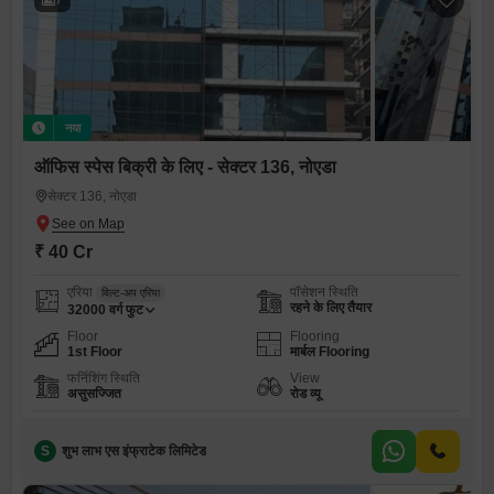
नया
ऑफिस स्पेस बिक्री के लिए - सेक्टर 136, नोएडा
सेक्टर 136, नोएडा
₹ 40 Cr
एरिया
पॉसेशन स्थिति
बिल्ट-अप एरिया
रहने के लिए तैयार
32000
वर्ग फुट
Floor
Flooring
1st Floor
मार्बल Flooring
फर्निशिंग स्थिति
View
असुसज्जित
रोड व्यू
S
शुभ लाभ एस इंफ्राटेक लिमिटेड