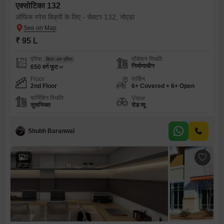
एक्सोटिका 132
ऑफिस स्पेस बिक्री के लिए - सेक्टर 132, नोएडा
₹ 95 L
एरिया
पॉसेशन स्थिति
बिल्ट-अप एरिया
निर्माणाधीन
650
वर्ग फुट
Floor
पार्किंग
2nd Floor
6+ Covered + 6+ Open
फर्निशिंग स्थिति
View
सुसज्जित
रोड व्यू
Shubh Baranwal
2