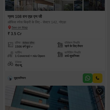
ग्रुप 108 वन एफ़ एन जी
ऑफिस स्पेस बिक्री के लिए - सेक्टर 142, नोएडा
₹ 3.5 Cr
एरिया
पॉसेशन स्थिति
सेलेबल एरिया
रहने के लिए तैयार
1506
वर्ग फुट
पार्किंग
फर्निशिंग स्थिति
1 Covered + n/a Open
अर्ध-सुसज्जित
View
रोड व्यू
सुब्रमणियन