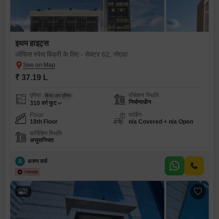
इथम हाइट्स
ऑफिस स्पेस बिक्री के लिए - सेक्टर 62, नोएडा
₹ 37.19 L
एरिया
पॉसेशन स्थिति
बिल्ट-अप एरिया
निर्माणाधीन
310
वर्ग फुट
Floor
पार्किंग
18th Floor
n/a Covered + n/a Open
फर्निशिंग स्थिति
असुसज्जित
A
अरुण वर्मा
2