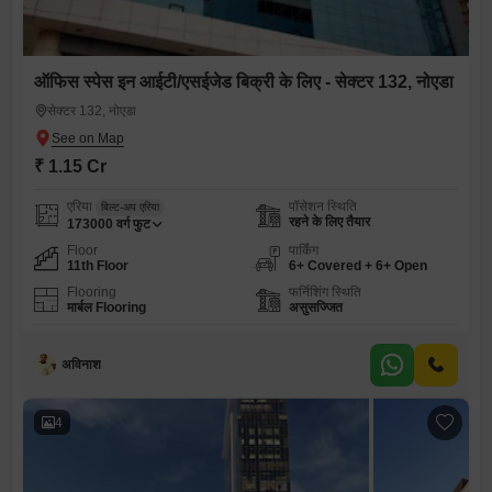
ऑफिस स्पेस इन आईटी/एसईजेड बिक्री के लिए - सेक्टर 132, नोएडा
सेक्टर 132, नोएडा
₹ 1.15 Cr
एरिया
पॉसेशन स्थिति
बिल्ट-अप एरिया
रहने के लिए तैयार
173000
वर्ग फुट
Floor
पार्किंग
11th Floor
6+ Covered + 6+ Open
Flooring
फर्निशिंग स्थिति
मार्बल Flooring
असुसज्जित
अविनाश
4