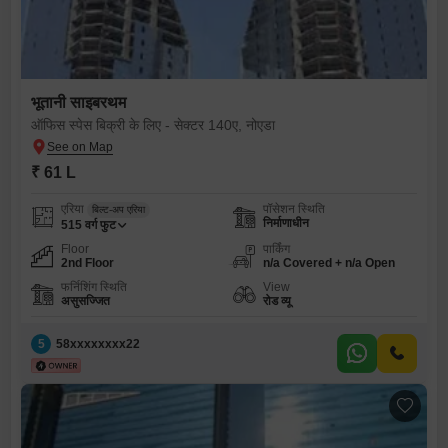
भूतानी साइबरथम
ऑफिस स्पेस बिक्री के लिए - सेक्टर 140ए, नोएडा
₹ 61 L
एरिया
पॉसेशन स्थिति
बिल्ट-अप एरिया
निर्माणाधीन
515
वर्ग फुट
Floor
पार्किंग
2nd Floor
n/a Covered + n/a Open
फर्निशिंग स्थिति
View
असुसज्जित
रोड व्यू
5
58xxxxxxxx22