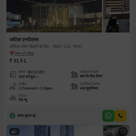
उर्बटेक एनपीएक्स
ऑफिस स्पेस बिक्री के लिए - सेक्टर 153, नोएडा
₹ 31.5 L
एरिया
पॉसेशन स्थिति
बिल्ट-अप एरिया
रहने के लिए तैयार
450
वर्ग फुट
पार्किंग
फर्निशिंग स्थिति
1 Covered + 1 Open
अर्ध-सुसज्जित
View
रोड व्यू
J
जयंत कुमार झा
2