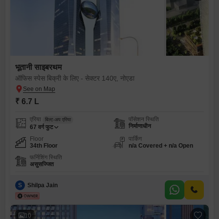
भूतानी साइबरथम
ऑफिस स्पेस बिक्री के लिए - सेक्टर 140ए, नोएडा
₹ 6.7 L
एरिया
पॉसेशन स्थिति
बिल्ट-अप एरिया
निर्माणाधीन
67
वर्ग फुट
Floor
पार्किंग
34th Floor
n/a Covered + n/a Open
फर्निशिंग स्थिति
असुसज्जित
S
Shilpa Jain
10