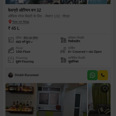
वेलग्रो ओरियन वन 32
ऑफिस स्पेस बिक्री के लिए - सेक्टर 132, नोएडा
₹ 45 L
एरिया
पॉसेशन स्थिति
बिल्ट-अप एरिया
निर्माणाधीन
460
वर्ग फुट
Floor
पार्किंग
10th Floor
6+ Covered + n/a Open
Flooring
फर्निशिंग स्थिति
वुडन Flooring
सुसज्जित
Shubh Baranwal
11