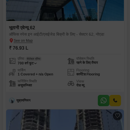
भूतानी एवेन्यू 62
ऑफिस स्पेस इन आईटी/एसईजेड बिक्री के लिए - सेक्टर 62, नोएडा
₹ 76.93 L
एरिया
पॉसेशन स्थिति
सेलेबल एरिया
रहने के लिए तैयार
700
वर्ग फुट
पार्किंग
Flooring
1 Covered + n/a Open
कार्पेटेड Flooring
फर्निशिंग स्थिति
View
असुसज्जित
रोड व्यू
सुब्रमणियन