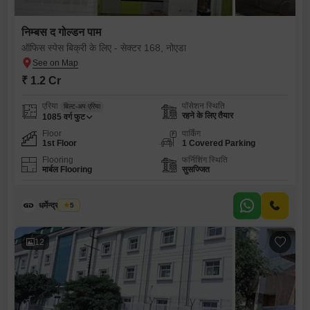
निम्बस द गोल्डन पाम
ऑफिस स्पेस बिक्री के लिए - सेक्टर 168, नोएडा
₹ 1.2 Cr
एरिया
पॉसेशन स्थिति
बिल्ट-अप एरिया
रहने के लिए तैयार
1085
वर्ग फुट
Floor
पार्किंग
1st Floor
1 Covered Parking
Flooring
फर्निशिंग स्थिति
मार्बल Flooring
सुसज्जित
धर्मेन्द्र राजपूत
5
12