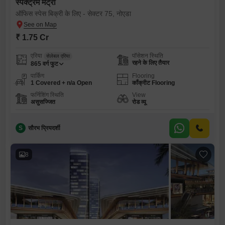
स्पेक्ट्रम मेट्रो
ऑफिस स्पेस बिक्री के लिए - सेक्टर 75, नोएडा
₹ 1.75 Cr
एरिया
पॉसेशन स्थिति
सेलेबल एरिया
रहने के लिए तैयार
865
वर्ग फुट
पार्किंग
Flooring
1 Covered + n/a Open
कॉंक्रीट Flooring
फर्निशिंग स्थिति
View
असुसज्जित
रोड व्यू
S
सौरभ प्रियदर्शी
8