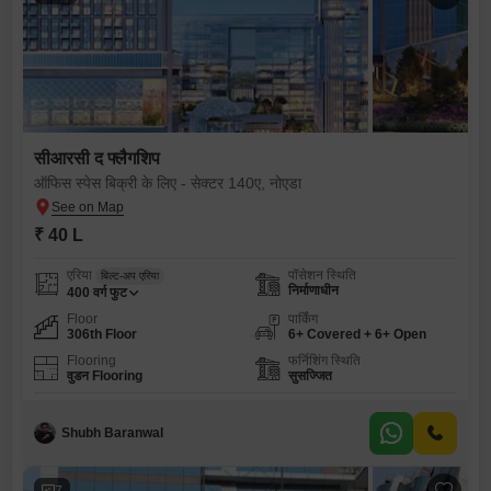
सीआरसी द फ्लैगशिप
ऑफिस स्पेस बिक्री के लिए - सेक्टर 140ए, नोएडा
₹ 40 L
एरिया
पॉसेशन स्थिति
बिल्ट-अप एरिया
निर्माणाधीन
400
वर्ग फुट
Floor
पार्किंग
306th Floor
6+ Covered + 6+ Open
Flooring
फर्निशिंग स्थिति
वुडन Flooring
सुसज्जित
Shubh Baranwal
7