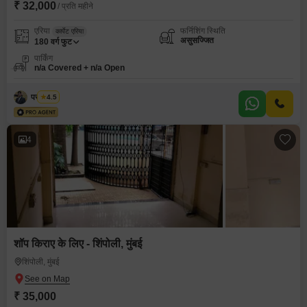
₹ 32,000
/ प्रति महीने
एरिया
फर्निशिंग स्थिति
कार्पेट एरिया
असुसज्जित
180
वर्ग फुट
पार्किंग
n/a Covered + n/a Open
पराग गुप्ता
4.5
4
शॉप किराए के लिए - शिंपोली, मुंबई
शिंपोली, मुंबई
₹ 35,000