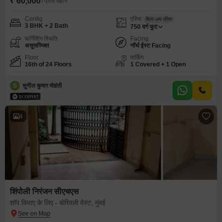
₹ 60,000
/ प्रति महीने
Config
एरिया
बिल्ट-अप एरिया
3 BHK + 2 Bath
750
वर्ग फुट
फर्निशिंग स्थिति
Facing
असुसज्जित
नॉर्थ ईस्ट Facing
Floor
पार्किंग
16th of 24 Floors
1 Covered + 1 Open
S
सुनील कुमार मोहंती
4
शिंपोली निरंजन सीएचएस
शॉप किराए के लिए - बोरिवली वेस्ट, मुंबई