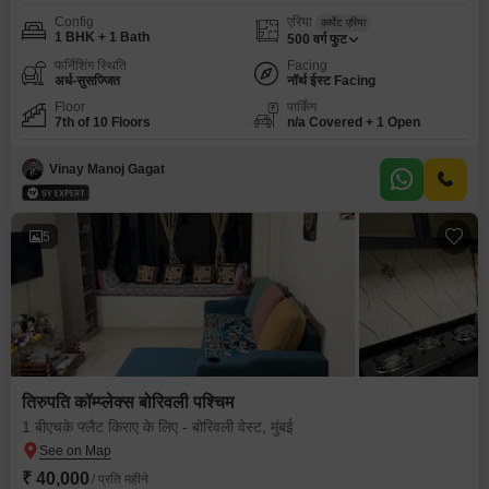
Config
एरिया
कार्पेट एरिया
1 BHK + 1 Bath
500
वर्ग फुट
फर्निशिंग स्थिति
Facing
अर्ध-सुसज्जित
नॉर्थ ईस्ट Facing
Floor
पार्किंग
7th of 10 Floors
n/a Covered + 1 Open
Vinay Manoj Gagat
5
तिरुपति कॉम्प्लेक्स बोरिवली पश्चिम
1 बीएचके फ्लैट किराए के लिए - बोरिवली वेस्ट, मुंबई
₹ 40,000
/ प्रति महीने