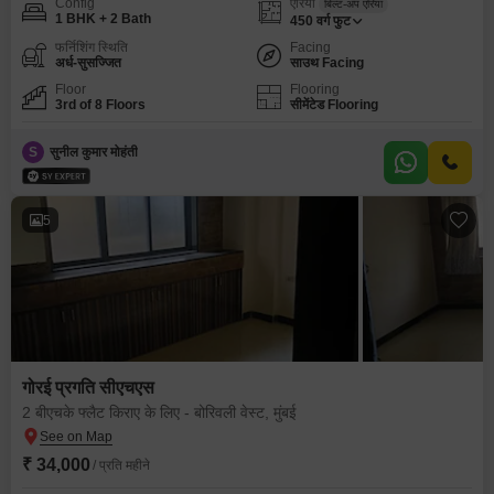
Config
एरिया
बिल्ट-अप एरिया
1 BHK + 2 Bath
450
वर्ग फुट
फर्निशिंग स्थिति
Facing
अर्ध-सुसज्जित
साउथ Facing
Floor
Flooring
3rd of 8 Floors
सीमेंटेड Flooring
S
सुनील कुमार मोहंती
5
गोरई प्रगति सीएचएस
2 बीएचके फ्लैट किराए के लिए - बोरिवली वेस्ट, मुंबई
₹ 34,000
/ प्रति महीने