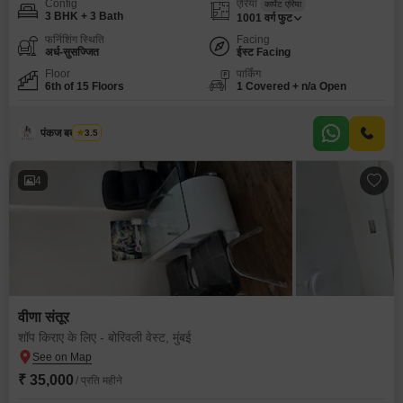
Config
एरिया
कार्पेट एरिया
3 BHK + 3 Bath
1001
वर्ग फुट
फर्निशिंग स्थिति
Facing
अर्ध-सुसज्जित
ईस्ट Facing
Floor
पार्किंग
6th of 15 Floors
1 Covered + n/a Open
पंकज बबन पवशे
3.5
4
वीणा संतूर
शॉप किराए के लिए - बोरिवली वेस्ट, मुंबई
₹ 35,000
/ प्रति महीने