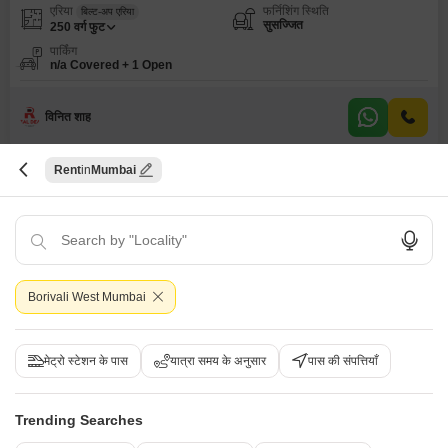
एरिया
फर्निशिंग स्थिति
बिल्ट-अप एरिया
सुसज्जित
250
वर्ग फुट
पार्किंग
n/a Covered + 1 Open
विनित शाह
6
Rent
Mumbai
Borivali West Mumbai
रॉयल कॉम्प्लेक्स बोरिवली
1 बीएचके फ्लैट किराए के लिए - बोरिवली वेस्ट, मुंबई
मेट्रो स्टेशन के पास
यात्रा समय के अनुसार
पास की संपत्तियाँ
₹ 45,000
/ प्रति महीने
Trending Searches
Config
एरिया
बिल्ट-अप एरिया
1 BHK + 1 Bath
410
वर्ग फुट