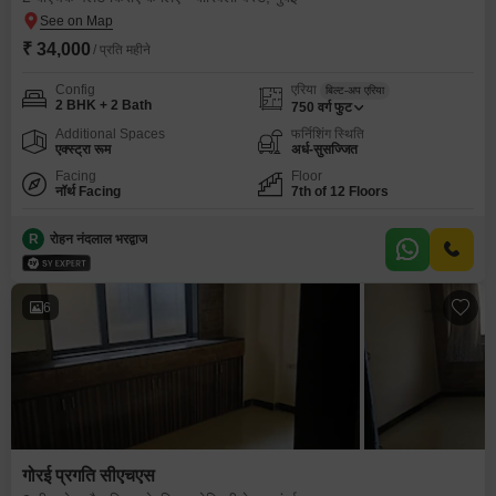
₹ 34,000
/ प्रति महीने
Config
एरिया
बिल्ट-अप एरिया
2 BHK + 2 Bath
750
वर्ग फुट
Additional Spaces
फर्निशिंग स्थिति
एक्स्ट्रा रूम
अर्ध-सुसज्जित
Facing
Floor
नॉर्थ Facing
7th of 12 Floors
R
रोहन नंदलाल भरद्वाज
6
गोरई प्रगति सीएचएस