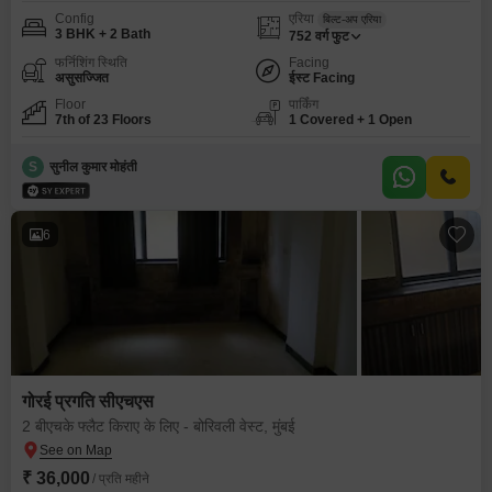
Config
एरिया
बिल्ट-अप एरिया
3 BHK + 2 Bath
752
वर्ग फुट
फर्निशिंग स्थिति
Facing
असुसज्जित
ईस्ट Facing
Floor
पार्किंग
7th of 23 Floors
1 Covered + 1 Open
S
सुनील कुमार मोहंती
6
गोरई प्रगति सीएचएस
2 बीएचके फ्लैट किराए के लिए - बोरिवली वेस्ट, मुंबई
₹ 36,000
/ प्रति महीने