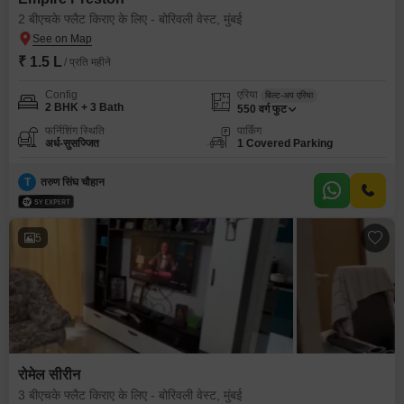
2 बीएचके फ्लैट किराए के लिए - बोरिवली वेस्ट, मुंबई
₹ 1.5 L
/ प्रति महीने
Config
एरिया
बिल्ट-अप एरिया
2 BHK + 3 Bath
550
वर्ग फुट
फर्निशिंग स्थिति
पार्किंग
अर्ध-सुसज्जित
1 Covered Parking
T
तरुण सिंघ चौहान
5
रोमेल सीरीन
3 बीएचके फ्लैट किराए के लिए - बोरिवली वेस्ट, मुंबई