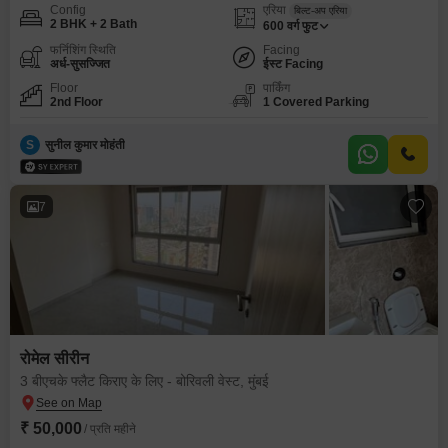
Config
एरिया
बिल्ट-अप एरिया
2 BHK + 2 Bath
600
वर्ग फुट
फर्निशिंग स्थिति
Facing
अर्ध-सुसज्जित
ईस्ट Facing
Floor
पार्किंग
2nd Floor
1 Covered Parking
S
सुनील कुमार मोहंती
7
रोमेल सीरीन
3 बीएचके फ्लैट किराए के लिए - बोरिवली वेस्ट, मुंबई
₹ 50,000
/ प्रति महीने