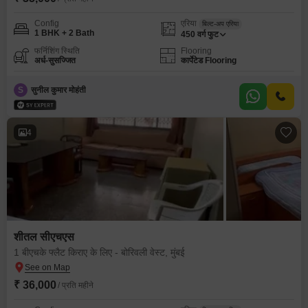
Config
एरिया
बिल्ट-अप एरिया
1 BHK + 2 Bath
450
वर्ग फुट
फर्निशिंग स्थिति
Flooring
अर्ध-सुसज्जित
कार्पेटेड Flooring
S
सुनील कुमार मोहंती
4
शीतल सीएचएस
1 बीएचके फ्लैट किराए के लिए - बोरिवली वेस्ट, मुंबई
₹ 36,000
/ प्रति महीने