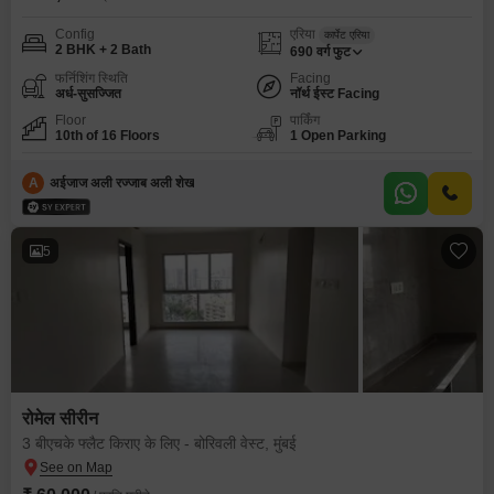
Config
एरिया
कार्पेट एरिया
2 BHK + 2 Bath
690
वर्ग फुट
फर्निशिंग स्थिति
Facing
अर्ध-सुसज्जित
नॉर्थ ईस्ट Facing
Floor
पार्किंग
10th of 16 Floors
1 Open Parking
A
अईजाज अली रज्जाब अली शेख
5
रोमेल सीरीन
3 बीएचके फ्लैट किराए के लिए - बोरिवली वेस्ट, मुंबई