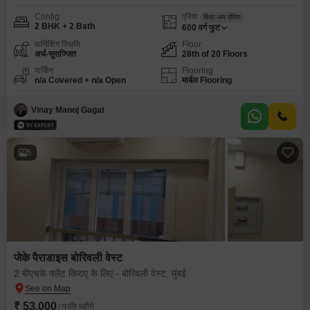
Config
एरिया
बिल्ट-अप एरिया
2 BHK + 2 Bath
600
वर्ग फुट
फर्निशिंग स्थिति
Floor
अर्ध-सुसज्जित
28th of 20 Floors
पार्किंग
Flooring
n/a Covered + n/a Open
मार्बल Flooring
Vinay Manoj Gagat
5
जेके पैराडाइस बोरिवली वेस्ट
2 बीएचके फ्लैट किराए के लिए - बोरिवली वेस्ट, मुंबई
₹ 53,000
/ प्रति महीने