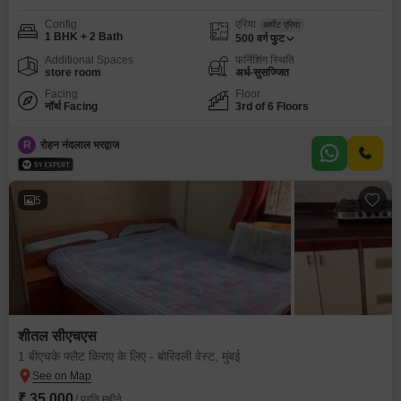
Config
एरिया
कार्पेट एरिया
1 BHK + 2 Bath
500
वर्ग फुट
Additional Spaces
फर्निशिंग स्थिति
store room
अर्ध-सुसज्जित
Facing
Floor
नॉर्थ Facing
3rd of 6 Floors
R
रोहन नंदलाल भरद्वाज
5
शीतल सीएचएस
1 बीएचके फ्लैट किराए के लिए - बोरिवली वेस्ट, मुंबई
₹ 35,000
/ प्रति महीने