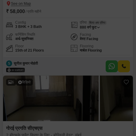
₹ 58,000
/ प्रति महीने
Config
एरिया
बिल्ट-अप एरिया
3 BHK + 3 Bath
880
वर्ग फुट
फर्निशिंग स्थिति
Facing
अर्ध-सुसज्जित
वेस्ट Facing
Floor
Flooring
15th of 21 Floors
मार्बल Flooring
S
सुनील कुमार मोहंती
6
विडियो
गोरई प्रगति सीएचएस
2 बीएचके फ्लैट किराए के लिए - बोरिवली वेस्ट, मुंबई