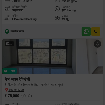
2 BHK + 2 Bath
550
वर्ग फुट
फर्निशिंग स्थिति
Facing
असुसज्जित
ईस्ट Facing
पार्किंग
View
1 Covered Parking
रोड व्यू
K
कमलेश मित्तल
10
नया
नेओ अक्षय रेजिडेंसी
3 बीएचके फ्लैट किराए के लिए - बोरिवली वेस्ट, मुंबई
₹ 75,000
/ प्रति महीने
Config
एरिया
कार्पेट एरिया