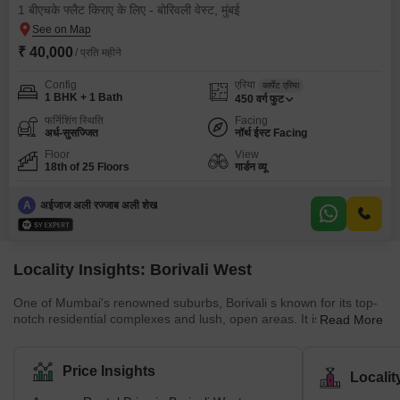
1 बीएचके फ्लैट किराए के लिए - बोरिवली वेस्ट, मुंबई
₹ 40,000
/ प्रति महीने
Config
एरिया
कार्पेट एरिया
1 BHK + 1 Bath
450
वर्ग फुट
फर्निशिंग स्थिति
Facing
अर्ध-सुसज्जित
नॉर्थ ईस्ट Facing
Floor
View
18th of 25 Floors
गार्डन व्यू
A
अईजाज अली रज्जाब अली शेख
Locality Insights: Borivali West
One of Mumbai's renowned suburbs, Borivali s known for its top-
notch residential complexes and lush, open areas. It is situated in
Read More
Mumbai's northwest region. According to the 2011 census,
Borivali is part of the Mumbai Municipal Corporation and has a
population of approximately 1 million. The earliest traces of
Price Insights
Locali
Borivali West date to the British era, when it was a collection of
minor towns. Since then, it has grown quickly and is recognised