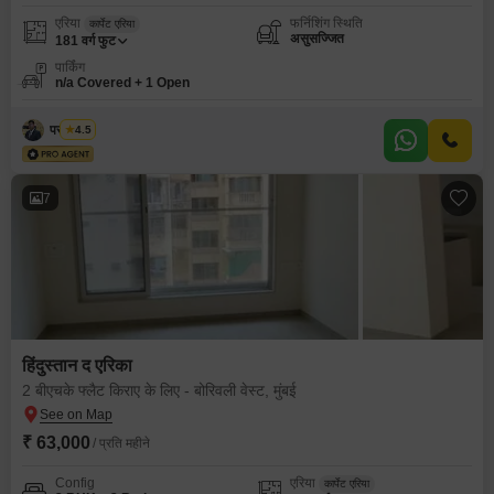
एरिया
फर्निशिंग स्थिति
कार्पेट एरिया
असुसज्जित
181
वर्ग फुट
पार्किंग
n/a Covered + 1 Open
पराग गुप्ता
4.5
7
हिंदुस्तान द एरिका
2 बीएचके फ्लैट किराए के लिए - बोरिवली वेस्ट, मुंबई
₹ 63,000
/ प्रति महीने
Config
एरिया
कार्पेट एरिया