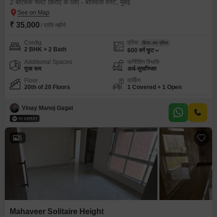
2 बीएचके फ्लैट किराए के लिए - बोरिवली वेस्ट, मुंबई
₹ 35,000
/ प्रति महीने
Config
एरिया
बिल्ट-अप एरिया
2 BHK + 2 Bath
600
वर्ग फुट
Additional Spaces
फर्निशिंग स्थिति
पूजा रूम
अर्ध-सुसज्जित
Floor
पार्किंग
20th of 20 Floors
1 Covered + 1 Open
Vinay Manoj Gagat
5
Mahaveer Solitaire Height