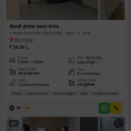
डीएमडी होमटेक आवास योजना
3 बीएचके बिल्डर फ्लोर बिक्री के लिए - सेक्टर 73, नोएडा
₹ 59.99 L
Config
एरिया
बिल्ट-अप एरिया
3 BHK + 3 Bath
1400
वर्ग फुट
पॉसेशन स्थिति
Floor
रहने के लिए तैयार
3rd of 6 Floors
पार्किंग
फर्निशिंग स्थिति
1 Covered Parking
अर्ध-सुसज्जित
फ्री होल्ड
लक्जरी लाइफस्टाइल
इन्वेस्टमेंट ऑपर्चूनिटी
फ़ैमिली
अडजॉइनिंग मेट्रो स्टेशन
मुकेश कुमार
3.4
9