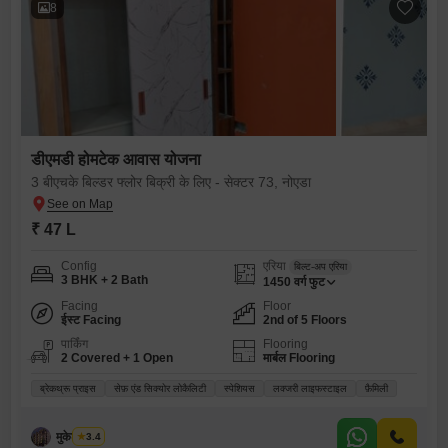
8
डीएमडी होमटेक आवास योजना
3 बीएचके बिल्डर फ्लोर बिक्री के लिए - सेक्टर 73, नोएडा
₹ 47 L
Config
एरिया
बिल्ट-अप एरिया
3 BHK + 2 Bath
1450
वर्ग फुट
Facing
Floor
ईस्ट Facing
2nd of 5 Floors
पार्किंग
Flooring
2 Covered + 1 Open
मार्बल Flooring
ब्रेकथ्रू प्राइस
सेफ़ एंड सिक्योर लोकैलिटी
स्पेशियस
लक्जरी लाइफस्टाइल
फ़ैमिली
मुकेश कुमार
3.4