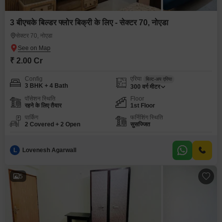
3 बीएचके बिल्डर फ्लोर बिक्री के लिए - सेक्टर 70, नोएडा
सेक्टर 70, नोएडा
₹ 2.00 Cr
Config
एरिया
बिल्ट-अप एरिया
3 BHK + 4 Bath
300
वर्ग मीटर
पॉसेशन स्थिति
Floor
रहने के लिए तैयार
1st Floor
पार्किंग
फर्निशिंग स्थिति
2 Covered + 2 Open
सुसज्जित
L
Lovenesh Agarwall
5