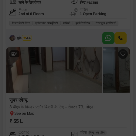
रहने के लिए तैयार
ईस्ट Facing
Floor
पार्किंग
2nd of 6 Floors
1 Open Parking
नियर सिटी सेंटर
इन्वेस्टमेंट ऑपर्चूनिटी
फ़ैमिली
फ़ुली रेनोवेटेड
टेस्टफुल इंटीरियर्स
मुकेश कुमार
3.4
8
सुपर एवेन्यू
3 बीएचके बिल्डर फ्लोर बिक्री के लिए - सेक्टर 73, नोएडा
₹ 55 L
Config
एरिया
बिल्ट-अप एरिया