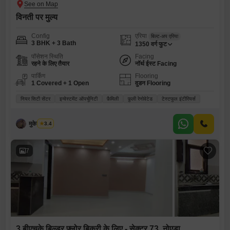
विनती पर मुल्य
Config
एरिया
बिल्ट-अप एरिया
3 BHK + 3 Bath
1350
वर्ग फुट
पॉसेशन स्थिति
Facing
रहने के लिए तैयार
नॉर्थ ईस्ट Facing
पार्किंग
Flooring
1 Covered + 1 Open
वुडन Flooring
नियर सिटी सेंटर
इन्वेस्टमेंट ऑपर्चूनिटी
फ़ैमिली
फ़ुली रेनोवेटेड
टेस्टफुल इंटीरियर्स
मुकेश कुमार
3.4
7
3 बीएचके बिल्डर फ्लोर बिक्री के लिए - सेक्टर 73, नोएडा