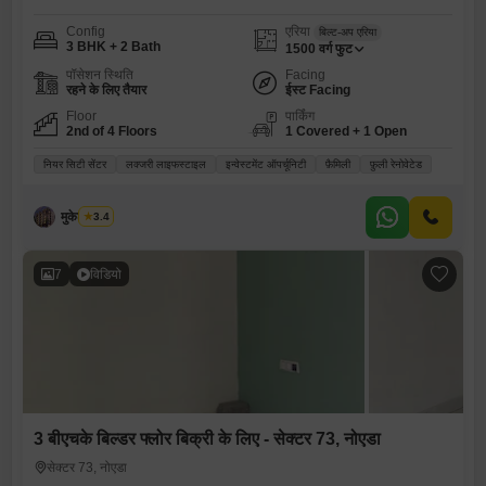
Config
एरिया
बिल्ट-अप एरिया
3 BHK + 2 Bath
1500
वर्ग फुट
पॉसेशन स्थिति
Facing
रहने के लिए तैयार
ईस्ट Facing
Floor
पार्किंग
2nd of 4 Floors
1 Covered + 1 Open
नियर सिटी सेंटर
लक्जरी लाइफस्टाइल
इन्वेस्टमेंट ऑपर्चूनिटी
फ़ैमिली
फ़ुली रेनोवेटेड
मुकेश कुमार
3.4
7
विडियो
3 बीएचके बिल्डर फ्लोर बिक्री के लिए - सेक्टर 73, नोएडा
सेक्टर 73, नोएडा