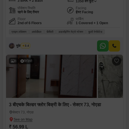
3 BHK + 2 Bath
1350
वर्ग फुट
पॉसेशन स्थिति
Facing
रहने के लिए तैयार
ईस्ट Facing
Floor
पार्किंग
2nd of 6 Floors
1 Covered + 1 Open
प्राइम लोकेशन
अफोर्डेबल
फ़ैमिली
अडजॉइनिंग मेट्रो स्टेशन
फ़ुली रेनोवेटेड
मुकेश कुमार
3.4
8
विडियो
3 बीएचके बिल्डर फ्लोर बिक्री के लिए - सेक्टर 73, नोएडा
सेक्टर 73, नोएडा
₹ 56.99 L