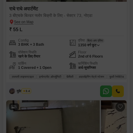
राधे राधे अपार्टमेंट
3 बीएचके बिल्डर फ्लोर बिक्री के लिए - सेक्टर 73, नोएडा
₹ 55 L
Config
एरिया
बिल्ट-अप एरिया
3 BHK + 3 Bath
1350
वर्ग फुट
पॉसेशन स्थिति
Floor
रहने के लिए तैयार
2nd of 6 Floors
पार्किंग
फर्निशिंग स्थिति
1 Covered + 1 Open
अर्ध-सुसज्जित
लक्जरी लाइफस्टाइल
इन्वेस्टमेंट ऑपर्चूनिटी
फ़ैमिली
अडजॉइनिंग मेट्रो स्टेशन
फ़ुली रेनोवेटेड
मुकेश कुमार
3.4
5