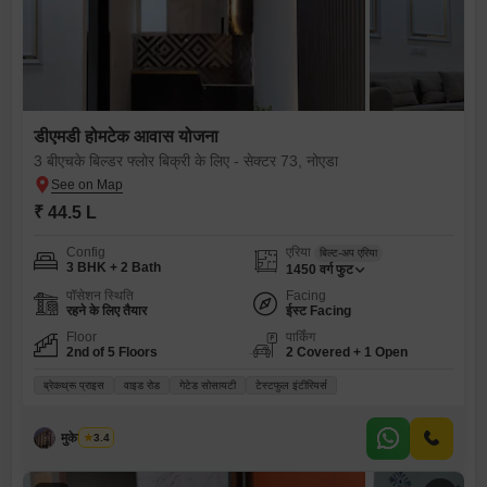
डीएमडी होमटेक आवास योजना
3 बीएचके बिल्डर फ्लोर बिक्री के लिए - सेक्टर 73, नोएडा
₹ 44.5 L
Config
एरिया
बिल्ट-अप एरिया
3 BHK + 2 Bath
1450
वर्ग फुट
पॉसेशन स्थिति
Facing
रहने के लिए तैयार
ईस्ट Facing
Floor
पार्किंग
2nd of 5 Floors
2 Covered + 1 Open
ब्रेकथ्रू प्राइस
वाइड रोड
गेटेड सोसायटी
टेस्टफुल इंटीरियर्स
मुकेश कुमार
3.4