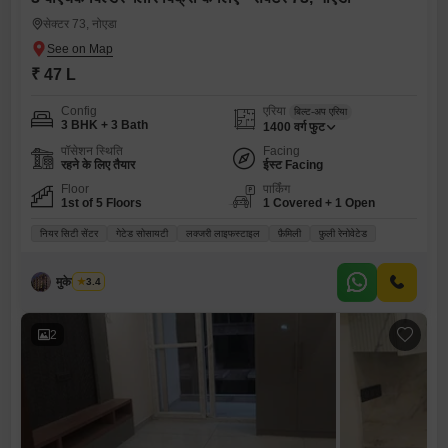
सेक्टर 73, नोएडा
₹ 47 L
Config
एरिया
बिल्ट-अप एरिया
3 BHK + 3 Bath
1400
वर्ग फुट
पॉसेशन स्थिति
Facing
रहने के लिए तैयार
ईस्ट Facing
Floor
पार्किंग
1st of 5 Floors
1 Covered + 1 Open
नियर सिटी सेंटर
गेटेड सोसायटी
लक्जरी लाइफस्टाइल
फ़ैमिली
फ़ुली रेनोवेटेड
मुकेश कुमार
3.4
2