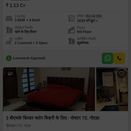
₹ 1.13 Cr
Config
एरिया
बिल्ट-अप एरिया
3 BHK + 4 Bath
1839
वर्ग फुट
पॉसेशन स्थिति
Floor
रहने के लिए तैयार
9th Floor
पार्किंग
फर्निशिंग स्थिति
2 Covered + 2 Open
सुसज्जित
L
Lovenesh Agarwall
5
3 बीएचके बिल्डर फ्लोर बिक्री के लिए - सेक्टर 70, नोएडा
सेक्टर 70, नोएडा