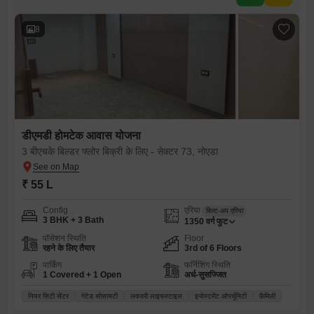
8
डीएमडी होमटेक आवास योजना
3 बीएचके बिल्डर फ्लोर बिक्री के लिए - सेक्टर 73, नोएडा
₹ 55 L
Config
एरिया
बिल्ट-अप एरिया
3 BHK + 3 Bath
1350
वर्ग फुट
पॉसेशन स्थिति
Floor
रहने के लिए तैयार
3rd of 6 Floors
पार्किंग
फर्निशिंग स्थिति
1 Covered + 1 Open
अर्ध-सुसज्जित
नियर सिटी सेंटर
गेटेड सोसायटी
लक्जरी लाइफस्टाइल
इन्वेस्टमेंट ऑपर्चूनिटी
फ़ैमिली