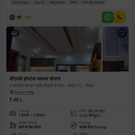
ब्रेकथ्रू प्राइस
वाइड रोड
रिप्यूटेड बिल्डर
फ़ैमिली
प्लेंटी ऑफ़ सनलाइट
मुकेश कुमार
3.4
7
डीएमडी होमटेक आवास योजना
3 बीएचके बिल्डर फ्लोर बिक्री के लिए - सेक्टर 73, नोएडा
₹ 48 L
Config
एरिया
बिल्ट-अप एरिया
3 BHK + 2 Bath
1110
वर्ग फुट
पॉसेशन स्थिति
Facing
रहने के लिए तैयार
साउथ ईस्ट Facing
Floor
पार्किंग