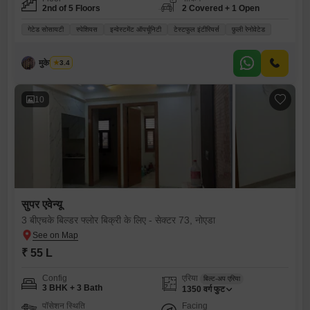
2nd of 5 Floors
2 Covered + 1 Open
गेटेड सोसायटी
स्पेशियस
इन्वेस्टमेंट ऑपर्चूनिटी
टेस्टफुल इंटीरियर्स
फ़ुली रेनोवेटेड
मुकेश कुमार
3.4
10
सुपर एवेन्यू
3 बीएचके बिल्डर फ्लोर बिक्री के लिए - सेक्टर 73, नोएडा
₹ 55 L
Config
एरिया
बिल्ट-अप एरिया
3 BHK + 3 Bath
1350
वर्ग फुट
पॉसेशन स्थिति
Facing