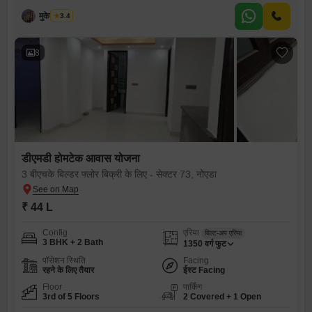
मुकेश कुमार
3.4
8
डीएमडी होमटेक आवास योजना
3 बीएचके बिल्डर फ्लोर बिक्री के लिए - सेक्टर 73, नोएडा
₹ 44 L
Config
एरिया
बिल्ट-अप एरिया
3 BHK + 2 Bath
1350
वर्ग फुट
पॉसेशन स्थिति
Facing
रहने के लिए तैयार
ईस्ट Facing
Floor
पार्किंग
3rd of 5 Floors
2 Covered + 1 Open