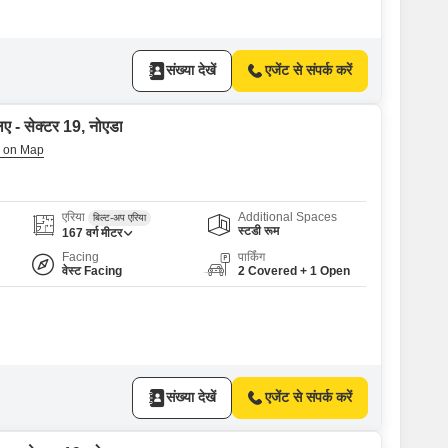
संख्या देखें
एजेंट से संपर्क करें
िए - सेक्टर 19, नोएडा
एरिया
Additional Spaces
बिल्ट-अप एरिया
स्टडी रूम
167
वर्ग मीटर
Facing
पार्किंग
वेस्ट Facing
2 Covered + 1 Open
संख्या देखें
एजेंट से संपर्क करें