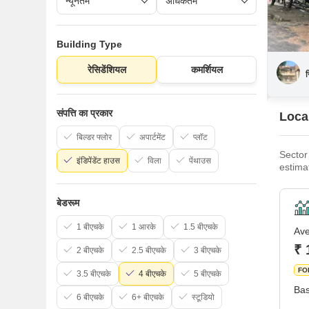
Building Type
रेसिडेंशियल
कमर्शियल
स
संपत्ति का प्रकार
Local
बिल्डर फ्लोर
अपार्टमेंट
प्लॉट
Sector
इंडिपेंडेंट हाउस
विला
पेंथाउस
estima
became
comple
बेडरूम
1 बीएचके
1 आरके
1.5 बीएचके
Ave
₹ 
2 बीएचके
2.5 बीएचके
3 बीएचके
FO
3.5 बीएचके
4 बीएचके
5 बीएचके
Bas
6 बीएचके
6+ बीएचके
स्टूडियो