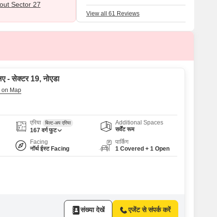
disappointed by high rents and limited stre
ut Sector 27
parking.
View all 61 Reviews
िए - सेक्टर 19, नोएडा
एरिया
Additional Spaces
बिल्ट-अप एरिया
सर्वेंट रूम
167
वर्ग फुट
Facing
पार्किंग
नॉर्थ ईस्ट Facing
1 Covered + 1 Open
संख्या देखें
एजेंट से संपर्क करें