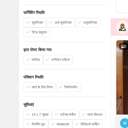
फर्निशिंग स्थिति
सुसज्जित
अर्ध-सुसज्जित
असुसज्जित
गेटेड समुदाय
5
द्वारा पोस्ट किया गया
मालिक
भागीदार एजेंट्स
पॉसेशन स्थिति
रहने के लिए तैयार
निर्माणाधीन
सुविधाएं
24 x 7 सुरक्षा
अटैच्ड मार्केट
पावर बैकअप
H
स्विमिंग पूल
क्लबहाउस
विज़िटर्स पार्किंग