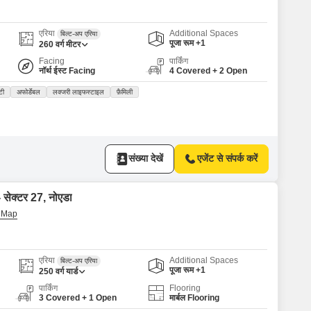
 for Rent in Noida
एरिया
Additional Spaces
बिल्ट-अप एरिया
पूजा रूम +1
260
वर्ग मीटर
Facing
पार्किंग
नॉर्थ ईस्ट Facing
4 Covered + 2 Open
टी
अफोर्डेबल
लक्जरी लाइफस्टाइल
फ़ैमिली
संख्या देखें
एजेंट से संपर्क करें
- सेक्टर 27, नोएडा
एरिया
Additional Spaces
बिल्ट-अप एरिया
पूजा रूम +1
250
वर्ग यार्ड
पार्किंग
Flooring
3 Covered + 1 Open
मार्बल Flooring