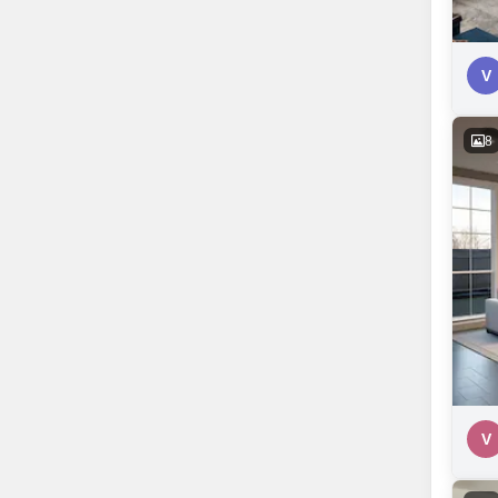
V
8
V