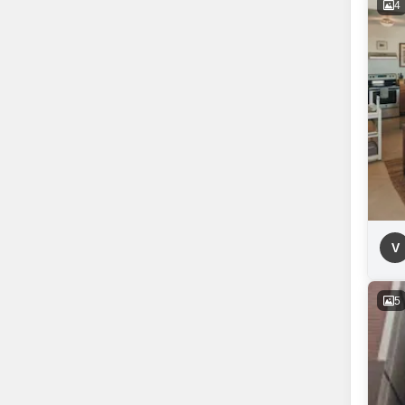
4
V
5