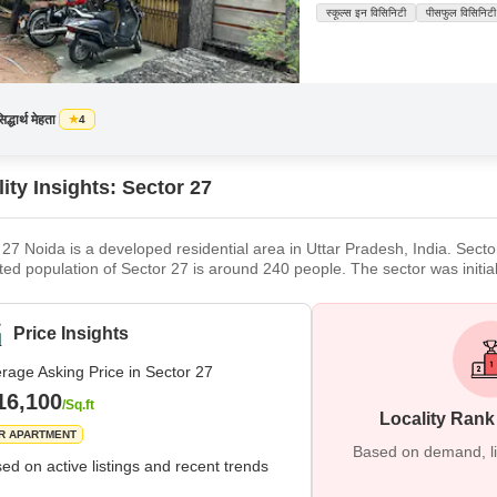
स्कूल्स इन विसिनिटी
पीसफुल विसिनिटी
िद्धार्थ मेहता
4
ity Insights: Sector 27
 27 Noida is a developed residential area in Uttar Pradesh, India. Sect
ted population of Sector 27 is around 240 people. The sector was initia
 a residential area with several developments. The first phase of d
ted in 2010. There are plans to develop more sectors in this area. Wha
Price Insights
rage Asking Price in Sector 27
16,100
/Sq.ft
Locality Rank
R APARTMENT
Based on demand, liva
ed on active listings and recent trends