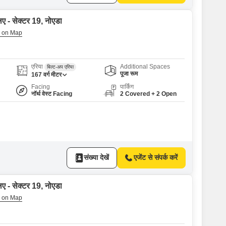
िए - सेक्टर 19, नोएडा
एरिया
Additional Spaces
बिल्ट-अप एरिया
पूजा रूम
167
वर्ग मीटर
Facing
पार्किंग
नॉर्थ वेस्ट Facing
2 Covered + 2 Open
संख्या देखें
एजेंट से संपर्क करें
िए - सेक्टर 19, नोएडा