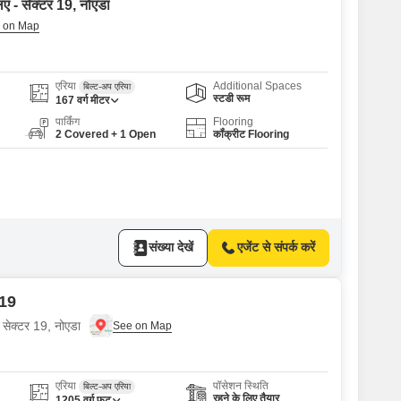
िए - सेक्टर 19, नोएडा
एरिया
Additional Spaces
बिल्ट-अप एरिया
स्टडी रूम
167
वर्ग मीटर
पार्किंग
Flooring
2 Covered + 1 Open
कॉंक्रीट Flooring
संख्या देखें
एजेंट से संपर्क करें
 19
 सेक्टर 19, नोएडा
एरिया
पॉसेशन स्थिति
बिल्ट-अप एरिया
रहने के लिए तैयार
1205
वर्ग फुट