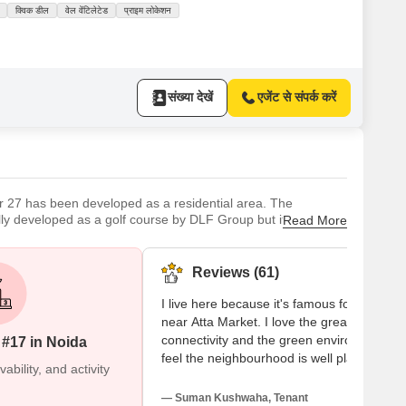
क्विक डील
वेल वेंटिलेटेड
प्राइम लोकेशन
संख्या देखें
एजेंट से संपर्क करें
or 27 has been developed as a residential area. The
lly developed as a golf course by DLF Group but it later
Read More
evelopment was completed in 2007 and the second phase was
t’s Great / What’s No
Reviews (61)
I live here because it's famous for being
near Atta Market. I love the great
connectivity and the green environment. I
 #17 in Noida
feel the neighbourhood is well planned. I
bility, and activity
visit Kailash Hospital and Cambridge Scho
often. My experiences are good, but I feel
— Suman Kushwaha, Tenant