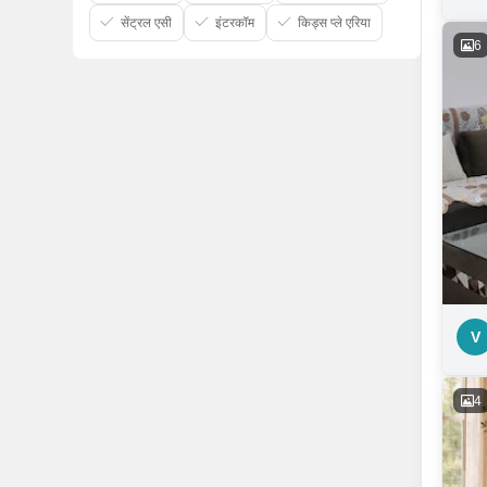
सेंट्रल एसी
इंटरकॉम
किड्स प्ले एरिया
6
V
4