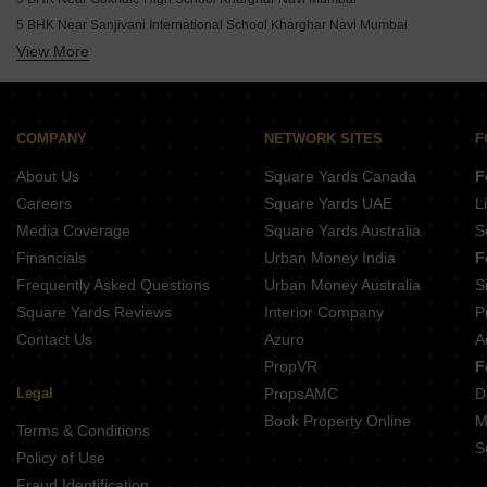
5 BHK Near Sanjivani International School Kharghar Navi Mumbai
View More
5 BHK Near Bal Bharti Public School Kharghar Navi Mumbai
5 BHK Near Harmony International School Kharghar Navi Mumbai
5 BHK Near Ryan International School Kharghar Navi Mumbai
5 BHK Near KPC English High School Kharghar Navi Mumbai
COMPANY
NETWORK SITES
F
5 BHK Near Vibgyor High School Kharghar Navi Mumbai
About Us
Square Yards Canada
F
5 BHK Near Little Angels School Kharghar Navi Mumbai
Careers
Square Yards UAE
L
5 BHK Near New Gurukul International School Kharghar Navi Mumbai
Media Coverage
Square Yards Australia
S
5 BHK Near Ryan Global School Kharghar Navi Mumbai
Financials
Urban Money India
F
Frequently Asked Questions
Urban Money Australia
S
Square Yards Reviews
Interior Company
P
Contact Us
Azuro
A
PropVR
F
Legal
PropsAMC
D
Book Property Online
M
Terms & Conditions
S
Policy of Use
Fraud Identification