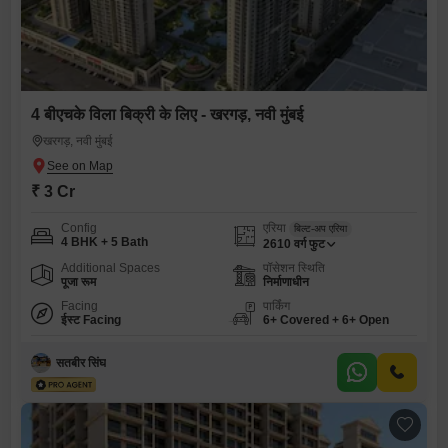
4 बीएचके विला बिक्री के लिए - खरगड़, नवी मुंबई
खरगड़, नवी मुंबई
₹ 3 Cr
Config
एरिया
बिल्ट-अप एरिया
4 BHK + 5 Bath
2610
वर्ग फुट
Additional Spaces
पॉसेशन स्थिति
पूजा रूम
निर्माणाधीन
Facing
पार्किंग
ईस्ट Facing
6+ Covered + 6+ Open
सतबीर सिंघ