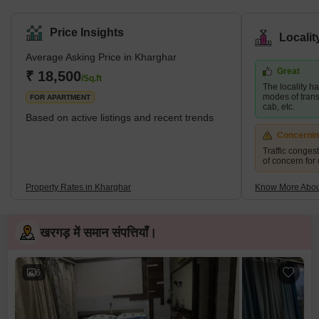
Municipal Corporation.It is situated in the northernmost point of
the Raigad district, which is a very vital site. The City and
Industrial Development Corporation, or CIDCO, was in charge of
Price Insights
Locali
developing the plan and carrying it out.Kharghar has a total land
area of 10 km² and a population of up to 2,44,472.</sp
Average Asking Price in Kharghar
Great
₹ 18,500
/Sq.ft
The locality h
modes of transp
FOR APARTMENT
cab, etc.
Based on active listings and recent trends
Concerni
Traffic conges
of concern for
Property Rates in Kharghar
Know More Abou
खरगड़ में समान संपत्तियाँ।
6