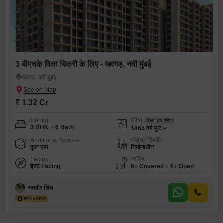
3 बीएचके विला बिक्री के लिए - खरगड़, नवी मुंबई
खरगड़, नवी मुंबई
₹ 1.32 Cr
Config
एरिया
बिल्ट-अप एरिया
3 BHK + 6 Bath
1865
वर्ग फुट
Additional Spaces
पॉसेशन स्थिति
पूजा रूम
निर्माणाधीन
Facing
पार्किंग
ईस्ट Facing
6+ Covered + 6+ Open
सतबीर सिंघ