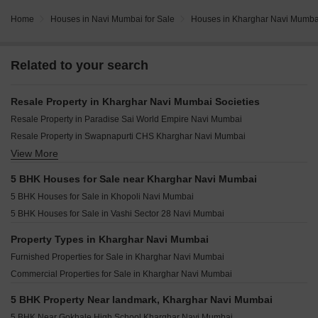
Home
Houses in Navi Mumbai for Sale
Houses in Kharghar Navi Mumbai
Related to your search
Resale Property in Kharghar Navi Mumbai Societies
Resale Property in Paradise Sai World Empire Navi Mumbai
Resale Property in Swapnapurti CHS Kharghar Navi Mumbai
View More
Resale Property in Bageshree CHS Kharghar Navi Mumbai
Resale Property in Nisarg Hyde Park Navi Mumbai
5 BHK Houses for Sale near Kharghar Navi Mumbai
Resale Property in Simran Sapphire Navi Mumbai
5 BHK Houses for Sale in Khopoli Navi Mumbai
Resale Property in Arihant Aalishan Navi Mumbai
5 BHK Houses for Sale in Vashi Sector 28 Navi Mumbai
Resale Property in AK Sapphire Navi Mumbai
Resale Property in Balaji Delta Central Navi Mumbai
Property Types in Kharghar Navi Mumbai
Resale Property in Bhagwati Greens 3 Navi Mumbai
Furnished Properties for Sale in Kharghar Navi Mumbai
Resale Property in Haware Splendor Navi Mumbai
Commercial Properties for Sale in Kharghar Navi Mumbai
5 BHK Property Near landmark, Kharghar Navi Mumbai
5 BHK Near Gokhale High School Kharghar Navi Mumbai