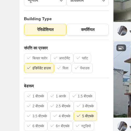
Building Type
रेसिडेंशियल
कमर्शियल
र
संपत्ति का प्रकार
5
बिल्डर फ्लोर
अपार्टमेंट
प्लॉट
इंडिपेंडेंट हाउस
विला
पेंथाउस
बेडरूम
1 बीएचके
1 आरके
1.5 बीएचके
2 बीएचके
2.5 बीएचके
3 बीएचके
3.5 बीएचके
4 बीएचके
5 बीएचके
6 बीएचके
6+ बीएचके
स्टूडियो
र