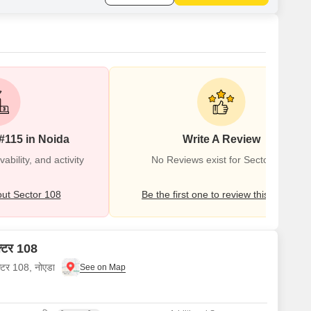
#115 in Noida
Write A Review
bility, and activity
No Reviews exist for Sector 108
ut Sector 108
Be the first one to review this locality
ेक्टर 108
क्टर 108, नोएडा