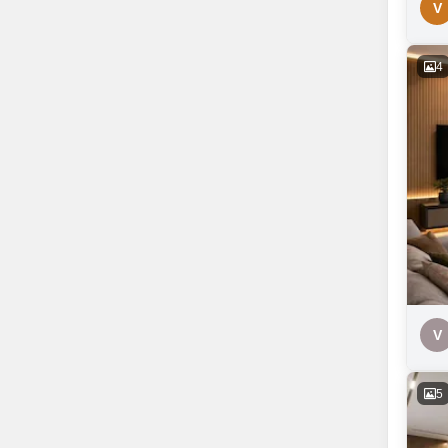
V
4
V
5