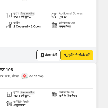
 for Rent in Noida
एरिया
Additional Spaces
बिल्ट-अप एरिया
पूजा रूम
2583
वर्ग फुट
पार्किंग
फर्निशिंग स्थिति
2 Covered + 1 Open
असुसज्जित
संख्या देखें
एजेंट से संपर्क करें
ेक्टर 108
क्टर 108, नोएडा
एरिया
पॉसेशन स्थिति
बिल्ट-अप एरिया
रहने के लिए तैयार
2691
वर्ग फुट
फर्निशिंग स्थिति
असुसज्जित