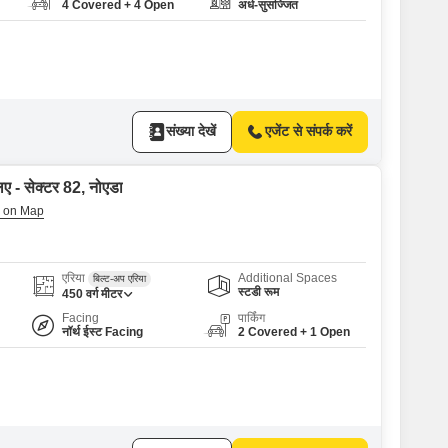
4 Covered + 4 Open
अर्ध-सुसज्जित
संख्या देखें
एजेंट से संपर्क करें
िए - सेक्टर 82, नोएडा
एरिया
Additional Spaces
बिल्ट-अप एरिया
स्टडी रूम
450
वर्ग मीटर
Facing
पार्किंग
नॉर्थ ईस्ट Facing
2 Covered + 1 Open