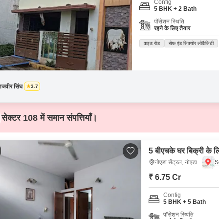
Config
5 BHK + 2 Bath
पॉसेशन स्थिति
रहने के लिए तैयार
वाइड रोड
सेफ़ एंड सिक्योर लोकैलिटी
ाजवीर सिंघ
3.7
सेक्टर 108 में समान संपत्तियाँ।
5 बीएचके घर बिक्री के लि
नोएडा सेंट्रल, नोएडा
₹ 6.75 Cr
Config
5 BHK + 5 Bath
पॉसेशन स्थिति