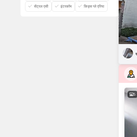
सेंट्रल एसी
इंटरकॉम
किड्स प्ले एरिया
र
5