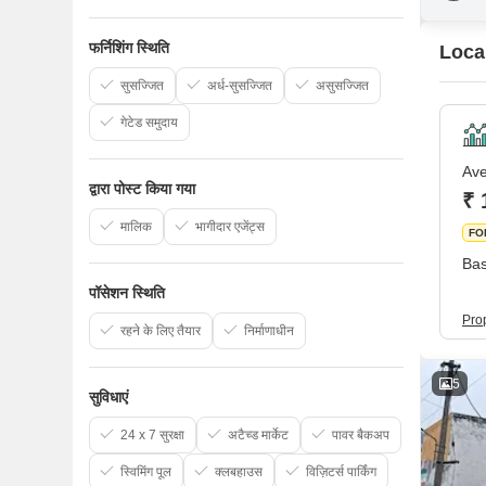
फर्निशिंग स्थिति
Local
सुसज्जित
अर्ध-सुसज्जित
असुसज्जित
गेटेड समुदाय
Ave
द्वारा पोस्ट किया गया
₹ 
मालिक
भागीदार एजेंट्स
FO
Bas
पॉसेशन स्थिति
Pro
रहने के लिए तैयार
निर्माणाधीन
5
सुविधाएं
24 x 7 सुरक्षा
अटैच्ड मार्केट
पावर बैकअप
स्विमिंग पूल
क्लबहाउस
विज़िटर्स पार्किंग