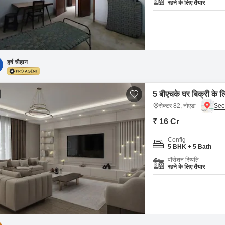
रहने के लिए तैयार
हर्ष चौहान
5 बीएचके घर बिक्री के ल
सेक्टर 82, नोएडा
₹ 16 Cr
Config
5 BHK + 5 Bath
पॉसेशन स्थिति
रहने के लिए तैयार