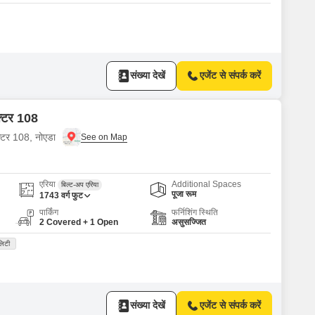
संख्या देखें
एजेंट से संपर्क करें
ेक्टर 108
क्टर 108, नोएडा
एरिया
Additional Spaces
बिल्ट-अप एरिया
पूजा रूम
1743
वर्ग फुट
पार्किंग
फर्निशिंग स्थिति
2 Covered + 1 Open
असुसज्जित
लिटी
संख्या देखें
एजेंट से संपर्क करें