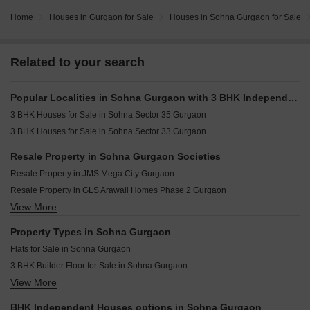
Home
Houses in Gurgaon for Sale
Houses in Sohna Gurgaon for Sale
Related to your search
Popular Localities in Sohna Gurgaon with 3 BHK Independent Houses
3 BHK Houses for Sale in Sohna Sector 35 Gurgaon
3 BHK Houses for Sale in Sohna Sector 33 Gurgaon
Resale Property in Sohna Gurgaon Societies
Resale Property in JMS Mega City Gurgaon
Resale Property in GLS Arawali Homes Phase 2 Gurgaon
View More
Resale Property in Breez Global Heights Gurgaon
Resale Property in Signature Global Park Gurgaon
Property Types in Sohna Gurgaon
Resale Property in Signature The Serenas Gurgaon
Flats for Sale in Sohna Gurgaon
Resale Property in Central Park Flower Valley Gurgaon
3 BHK Builder Floor for Sale in Sohna Gurgaon
Resale Property in Arete India Our Homes 3 Gurgaon
View More
Furnished Properties for Sale in Sohna Gurgaon
Resale Property in GLS Arawali Homes Gurgaon
Commercial Properties for Sale in Sohna Gurgaon
Resale Property in Signature Global Park 4 and 5 Gurgaon
BHK Independent Houses options in Sohna Gurgaon