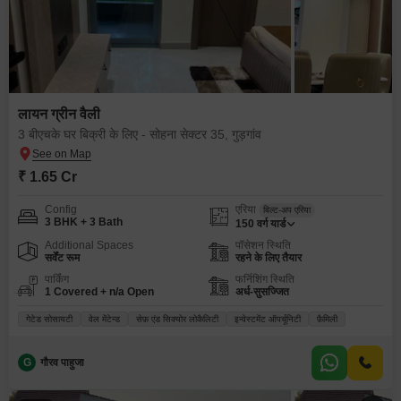
लायन ग्रीन वैली
3 बीएचके घर बिक्री के लिए - सोहना सेक्टर 35, गुड़गांव
₹ 1.65 Cr
Config
एरिया
बिल्ट-अप एरिया
3 BHK + 3 Bath
150
वर्ग यार्ड
Additional Spaces
पॉसेशन स्थिति
सर्वेंट रूम
रहने के लिए तैयार
पार्किंग
फर्निशिंग स्थिति
1 Covered + n/a Open
अर्ध-सुसज्जित
गेटेड सोसायटी
वेल मेंटेन्ड
सेफ़ एंड सिक्योर लोकैलिटी
इन्वेस्टमेंट ऑपर्चूनिटी
फ़ैमिली
G
गौरव पाहुजा