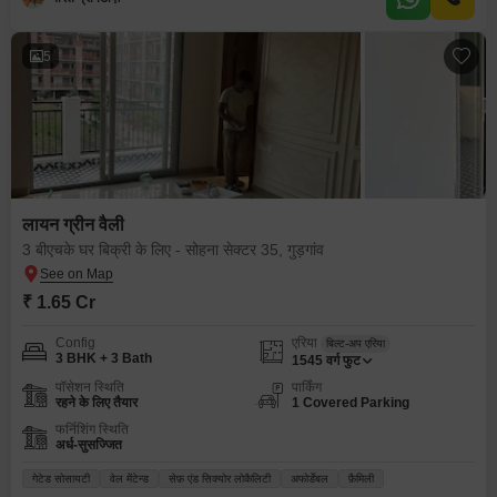
5
लायन ग्रीन वैली
3 बीएचके घर बिक्री के लिए - सोहना सेक्टर 35, गुड़गांव
₹ 1.65 Cr
Config
एरिया
बिल्ट-अप एरिया
3 BHK + 3 Bath
1545
वर्ग फुट
पॉसेशन स्थिति
पार्किंग
रहने के लिए तैयार
1 Covered Parking
फर्निशिंग स्थिति
अर्ध-सुसज्जित
गेटेड सोसायटी
वेल मेंटेन्ड
सेफ़ एंड सिक्योर लोकैलिटी
अफोर्डेबल
फ़ैमिली