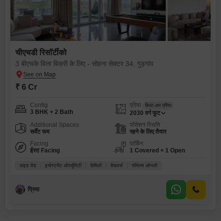
चीएचडी रिसॉर्टीको
3 बीएचके विला बिक्री के लिए - सोहना सेक्टर 34, गुड़गांव
₹ 6 Cr
Config
एरिया
बिल्ट-अप एरिया
3 BHK + 2 Bath
2030
वर्ग फुट
Additional Spaces
पॉसेशन स्थिति
सर्वेंट रूम
रहने के लिए तैयार
Facing
पार्किंग
ईस्ट Facing
1 Covered + 1 Open
वाइड रोड
इन्वेस्टमेंट ऑपर्चूनिटी
फ़ैमिली
बैचलर्स
फीमेल्स ओनली
प्रिया