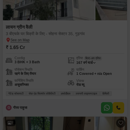
लायन ग्रीन वैली
3 बीएचके घर बिक्री के लिए - सोहना सेक्टर 35, गुड़गांव
₹ 1.65 Cr
Config
एरिया
बिल्ट-अप एरिया
3 BHK + 3 Bath
167
वर्ग यार्ड
पॉसेशन स्थिति
पार्किंग
रहने के लिए तैयार
1 Covered + n/a Open
फर्निशिंग स्थिति
View
असुसज्जित
रोड व्यू
गेटेड सोसायटी
सेफ़ एंड सिक्योर लोकैलिटी
अफोर्डेबल
लक्जरी लाइफस्टाइल
फ़ैमिली
G
गौरव पाहुजा
7