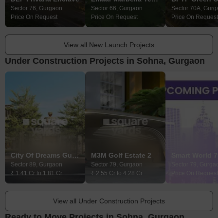
Sector 76, Gurgaon
Sector 66, Gurgaon
Sector 70A, Gurg
Price On Request
Price On Request
Price On Request
View all New Launch Projects
Under Construction Projects in Sohna, Gurgaon
City Of Dreams Gurgaon
M3M Golf Estate 2
Smart World 7
Sector 89, Gurgaon
Sector 79, Gurgaon
Sector 79, Gurga
₹ 1.41 Cr to 1.81 Cr
₹ 2.55 Cr to 4.28 Cr
Price On Request
View all Under Construction Projects
Ready to Move Projects in Sohna, Gurgaon