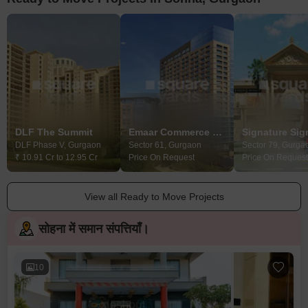
DLF The Summit
Emaar Commerce Park
DLF Phase V, Gurgaon
Sector 61, Gurgaon
Sector 79, Gurga
₹ 10.91 Cr to 12.95 Cr
Price On Request
Price On Request
View all Ready to Move Projects
सोहना में समान संपत्तियाँ।
10