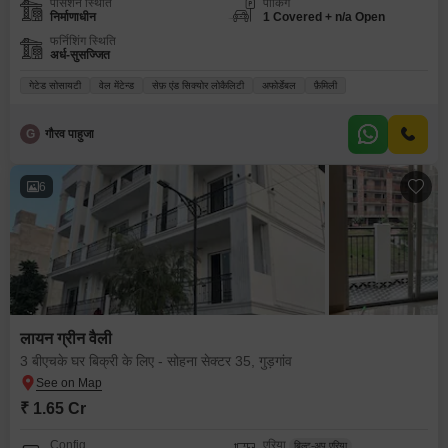
पॉसेशन स्थिति
पार्किंग
निर्माणाधीन
1 Covered + n/a Open
फर्निशिंग स्थिति
अर्ध-सुसज्जित
गेटेड सोसायटी
वेल मेंटेन्ड
सेफ़ एंड सिक्योर लोकैलिटी
अफोर्डेबल
फ़ैमिली
G
गौरव पाहुजा
6
लायन ग्रीन वैली
3 बीएचके घर बिक्री के लिए - सोहना सेक्टर 35, गुड़गांव
₹ 1.65 Cr
Config
एरिया
बिल्ट-अप एरिया