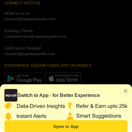
CONNECT WITH US
Write to us at
connect@squareyards.com
Existing Clients
customercare@squareyards.com
Job/Career Related
careers@squareyards.com
EXPERIENCE SQUAREYARDS APP ON MOBILE
KEEP IN TOUCH
Switch to App - for Better Experience
Open in App