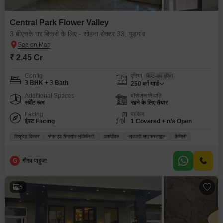
Central Park Flower Valley
3 बीएचके घर बिक्री के लिए - सोहना सेक्टर 33, गुड़गांव
₹ 2.45 Cr
Config
एरिया
बिल्ट-अप एरिया
3 BHK + 3 Bath
250
वर्ग यार्ड
Additional Spaces
पॉसेशन स्थिति
सर्वेंट रूम
रहने के लिए तैयार
Facing
पार्किंग
ईस्ट Facing
1 Covered + n/a Open
रिप्यूटेड बिल्डर
सेफ़ एंड सिक्योर लोकैलिटी
अफोर्डेबल
लक्जरी लाइफस्टाइल
फ़ैमिली
G
गौरव पाहुजा
5