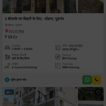
3 बीएचके घर बिक्री के लिए - सोहना, गुड़गांव
सोहना, गुड़गांव
₹ 18 Cr
Config
एरिया
बिल्ट-अप एरिया
3 BHK + 4 Bath
3000
वर्ग फुट
पॉसेशन स्थिति
Facing
रहने के लिए तैयार
ईस्ट Facing
पार्किंग
Flooring
6 Covered Parking
मार्बल Flooring
S
सुरेश कुमार खेरा
11