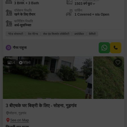
3 BHK + 3 Bath
1503
वर्ग फुट
पॉसेशन स्थिति
पार्किंग
रहने के लिए तैयार
1 Covered + n/a Open
फर्निशिंग स्थिति
अर्ध-सुसज्जित
गेटेड सोसायटी
वेल मेंटेन्ड
सेफ़ एंड सिक्योर लोकैलिटी
अफोर्डेबल
फ़ैमिली
G
गौरव पाहुजा
14
विडियो
3 बीएचके घर बिक्री के लिए - सोहना, गुड़गांव
सोहना, गुड़गांव