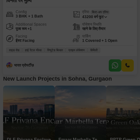
विनती पर मुल्य
Config
एरिया
बिल्ट-अप एरिया
3 BHK + 1 Bath
43200
वर्ग फुट
Additional Spaces
पॉसेशन स्थिति
पूजा रूम +1
रहने के लिए तैयार
Facing
पार्किंग
ईस्ट Facing
1 Covered + 1 Open
वाइड रोड
हाई रेंटल यील्ड
रिप्यूटेड बिल्डर
प्राइम लोकेशन
फ़ैमिली
भारत प्रोपर्टीज़
New Launch Projects in Sohna, Gurgaon
DLF Privana Enclave
Emaar Marbella Terraces