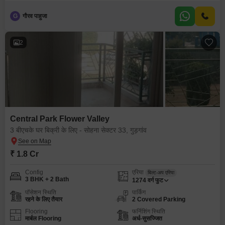
G
गौरव पाहुजा
2
Central Park Flower Valley
3 बीएचके घर बिक्री के लिए - सोहना सेक्टर 33, गुड़गांव
₹ 1.8 Cr
Config
एरिया
बिल्ट-अप एरिया
3 BHK + 2 Bath
1274
वर्ग फुट
पॉसेशन स्थिति
पार्किंग
रहने के लिए तैयार
2 Covered Parking
Flooring
फर्निशिंग स्थिति
मार्बल Flooring
अर्ध-सुसज्जित