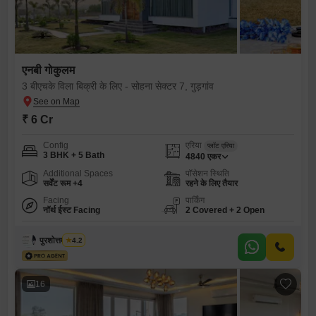
एनबी गोकुलम
3 बीएचके विला बिक्री के लिए - सोहना सेक्टर 7, गुड़गांव
₹ 6 Cr
Config
एरिया
प्लॉट एरिया
3 BHK + 5 Bath
4840
एकर
Additional Spaces
पॉसेशन स्थिति
सर्वेंट रूम +4
रहने के लिए तैयार
Facing
पार्किंग
नॉर्थ ईस्ट Facing
2 Covered + 2 Open
पुरशोत्तम चौहान
4.2
16