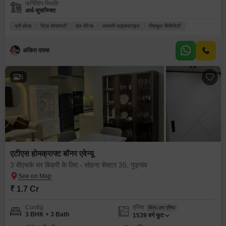
फर्निशिंग स्थिति
अर्ध-सुसज्जित
फ्री होल्ड
गेटेड सोसायटी
वेल मेंटेन्ड
लक्जरी लाइफस्टाइल
पीसफुल विसिनिटी
अंकित दयमा
5
एटीएस होमक्राफ्ट बॉनर एवेन्यू
3 बीएचके घर बिक्री के लिए - सोहना सेक्टर 35, गुड़गांव
₹ 1.7 Cr
Config
एरिया
बिल्ट-अप एरिया
3 BHK + 3 Bath
1539
वर्ग फुट