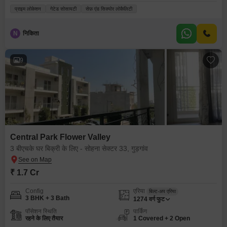
प्राइम लोकेशन
गेटेड सोसायटी
सेफ़ एंड सिक्योर लोकैलिटी
N
निकिता
9
Central Park Flower Valley
3 बीएचके घर बिक्री के लिए - सोहना सेक्टर 33, गुड़गांव
₹ 1.7 Cr
Config
एरिया
बिल्ट-अप एरिया
3 BHK + 3 Bath
1274
वर्ग फुट
पॉसेशन स्थिति
पार्किंग
रहने के लिए तैयार
1 Covered + 2 Open