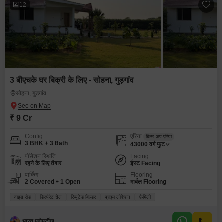
12
3 बीएचके घर बिक्री के लिए - सोहना, गुड़गांव
सोहना, गुड़गांव
₹ 9 Cr
Config
एरिया
बिल्ट-अप एरिया
3 BHK + 3 Bath
43000
वर्ग फुट
पॉसेशन स्थिति
Facing
रहने के लिए तैयार
ईस्ट Facing
पार्किंग
Flooring
2 Covered + 1 Open
मार्बल Flooring
वाइड रोड
डिस्पेरेट सेल
रिप्यूटेड बिल्डर
प्राइम लोकेशन
फ़ैमिली
भारत प्रोपर्टीज़